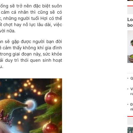
ống sẽ trở nên đặc biệt suôn
h cảm cá nhân thì cũng sẽ có
c, những người tuổi Hợi có thể
Lo
 chợt hay nỗ lực lâu dài, việc
bo
vời nữa.
ân sẽ gặp được người bạn đời
ẽ cảm thấy không khí gia đình
trong giai đoạn này, sức khỏe
ải duy trì thói quen sinh hoạt
u.
Q
V
r
Đ
n