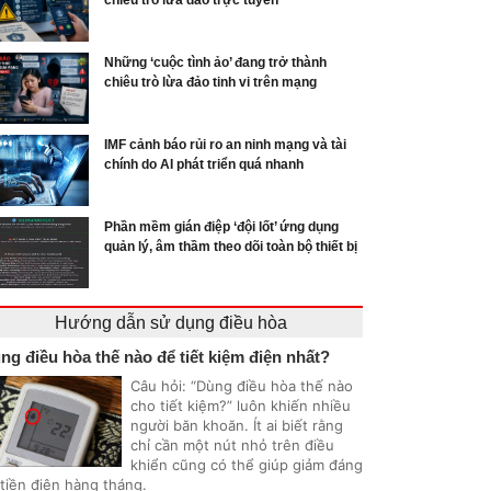
chiêu trò lừa đảo trực tuyến
Những ‘cuộc tình ảo’ đang trở thành
chiêu trò lừa đảo tinh vi trên mạng
IMF cảnh báo rủi ro an ninh mạng và tài
chính do AI phát triển quá nhanh
Phần mềm gián điệp ‘đội lốt’ ứng dụng
quản lý, âm thầm theo dõi toàn bộ thiết bị
Hướng dẫn sử dụng điều hòa
ng điều hòa thế nào để tiết kiệm điện nhất?
Câu hỏi: “Dùng điều hòa thế nào
cho tiết kiệm?” luôn khiến nhiều
người băn khoăn. Ít ai biết rằng
chỉ cần một nút nhỏ trên điều
khiển cũng có thể giúp giảm đáng
 tiền điện hàng tháng.