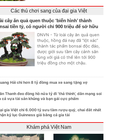
Các thú chơi sang của đại gia Việt
ài cây ăn quả quen thuộc ‘biến hình’ thành
nsai tiền tỷ, có người chi 900 triệu để sở hữu
DNVN - Từ loài cây ăn quả quen
thuộc, hồng đá nay đã “lột xác”
thành tác phẩm bonsai độc đáo,
được giới sưu tầm cây cảnh săn
lùng với giá có thể lên tới 900
triệu đồng cho một chậu.
uang Hải chi hơn 8 tỷ đồng mua xe sang tặng vợ
ăn Thanh đeo đồng hồ nửa tỷ đi ‘thả thính’, dân mạng soi
a cả vựa tài sản khủng và bạn gái cực phẩm
ại gia Việt chi 6.000 tỷ sưu tầm rượu quý, chai đắt nhất
hận kỷ lục Guinness giá bằng cả gia tài
Khám phá Việt Nam