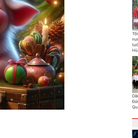
Tổn
nư
tư
Hù
Dâ
Đứ
Qu