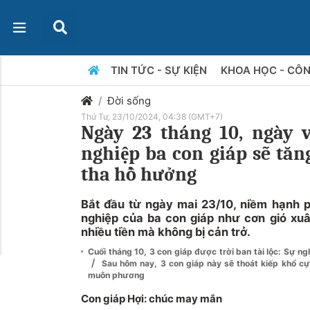
TIN TỨC - SỰ KIỆN
KHOA HỌC - CÔ
Đời sống
Thứ Tư, 23/10/2024, 04:38 (GMT+7)
Ngày 23 tháng 10, ngày 
nghiệp ba con giáp sẽ tăn
tha hồ hưởng
Bắt đầu từ ngày mai 23/10, niềm hạnh p
nghiệp của ba con giáp như cơn gió xuâ
nhiều tiền mà không bị cản trở.
Cuối tháng 10, 3 con giáp được trời ban tài lộc: Sự n
/
Sau hôm nay, 3 con giáp này sẽ thoát kiếp khổ cực,
muôn phương
Con giáp Hợi: chúc may mắn