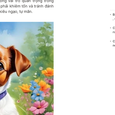
ng vai trò quan trọng trong
g phải khiêm tốn và tránh đánh
kiêu ngạo, tự mãn.
B
,
C
r
C
n