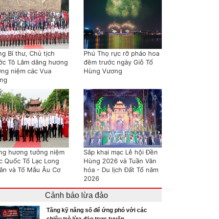
g Bí thư, Chủ tịch
Phú Thọ rực rỡ pháo hoa
ớc Tô Lâm dâng hương
đêm trước ngày Giỗ Tổ
ởng niệm các Vua
Hùng Vương
ng
ng hương tưởng niệm
Sắp khai mạc Lễ hội Đền
c Quốc Tổ Lạc Long
Hùng 2026 và Tuần Văn
ân và Tổ Mẫu Âu Cơ
hóa - Du lịch Đất Tổ năm
2026
Cảnh báo lừa đảo
Tăng kỹ năng số để ứng phó với các