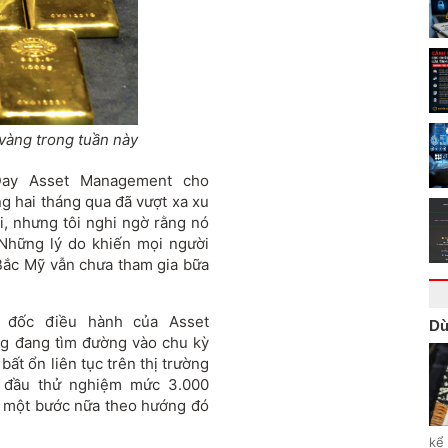
 vàng trong tuần này
Day Asset Management cho
ng hai tháng qua đã vượt xa xu
ui, nhưng tôi nghi ngờ rằng nó
 Những lý do khiến mọi người
Bắc Mỹ vẫn chưa tham gia bữa
m đốc điều hành của Asset
Dù
àng đang tìm đường vào chu kỳ
bất ổn liên tục trên thị trường
t đầu thử nghiệm mức 3.000
êm một bước nữa theo hướng đó
kể