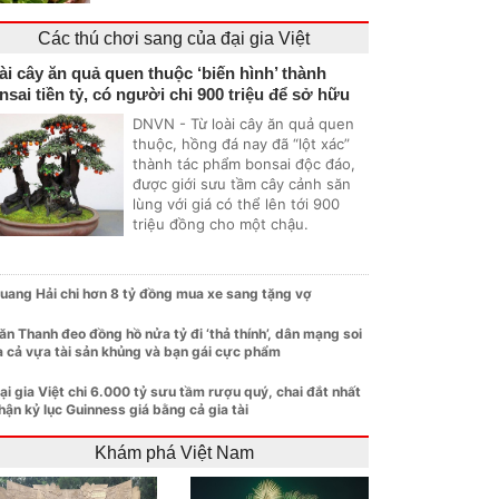
Các thú chơi sang của đại gia Việt
ài cây ăn quả quen thuộc ‘biến hình’ thành
nsai tiền tỷ, có người chi 900 triệu để sở hữu
DNVN - Từ loài cây ăn quả quen
thuộc, hồng đá nay đã “lột xác”
thành tác phẩm bonsai độc đáo,
được giới sưu tầm cây cảnh săn
lùng với giá có thể lên tới 900
triệu đồng cho một chậu.
uang Hải chi hơn 8 tỷ đồng mua xe sang tặng vợ
ăn Thanh đeo đồng hồ nửa tỷ đi ‘thả thính’, dân mạng soi
a cả vựa tài sản khủng và bạn gái cực phẩm
ại gia Việt chi 6.000 tỷ sưu tầm rượu quý, chai đắt nhất
hận kỷ lục Guinness giá bằng cả gia tài
Khám phá Việt Nam