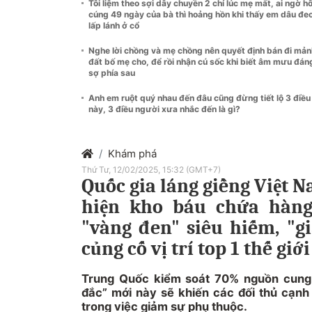
Tôi liệm theo sợi dây chuyền 2 chỉ lúc mẹ mất, ai ngờ 
cúng 49 ngày của bà thì hoảng hồn khi thấy em dâu đe
lấp lánh ở cổ
Nghe lời chồng và mẹ chồng nên quyết định bán đi mản
đất bố mẹ cho, để rồi nhận cú sốc khi biết âm mưu đán
sợ phía sau
Anh em ruột quý nhau đến đâu cũng đừng tiết lộ 3 điều
này, 3 điều người xưa nhắc đến là gì?
Khám phá
Thứ Tư, 12/02/2025, 15:32 (GMT+7)
Quốc gia láng giềng Việt 
hiện kho báu chứa hàng
"vàng đen" siêu hiếm, "gi
củng cố vị trí top 1 thế giới
Trung Quốc kiểm soát 70% nguồn cung c
đắc” mới này sẽ khiến các đối thủ cạnh
trong việc giảm sự phụ thuộc.