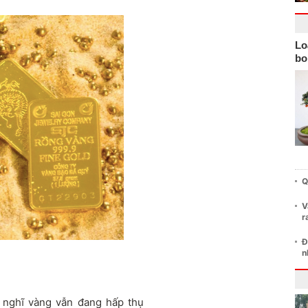
Lo
bo
Q
V
r
Đ
n
 nghĩ vàng vẫn đang hấp thụ