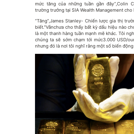
mức tăng của những tuần gần đây
”,
Colin C
trường trưởng tại SIA Wealth Management cho b
“Tăng”,James Stanley
- C
hiến lược gia thị trư
biết."
Vẫn
chưa cho thấy bất kỳ dấu hiệu nào cho
là một thanh hàng tuần mạnh mẽ khác. Tôi nghĩ
chúng ta sẽ sớm chạm tới mức
3.000 USD/ou
nhưng đó là nơi tôi nghĩ rằng một số biến động 