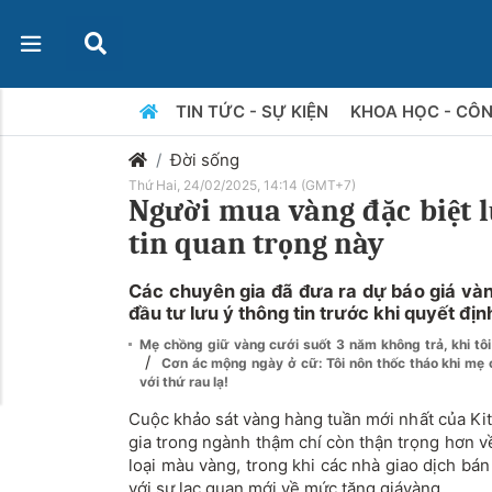
TIN TỨC - SỰ KIỆN
KHOA HỌC - CÔ
Đời sống
Thứ Hai, 24/02/2025, 14:14 (GMT+7)
Người mua vàng đặc biệt l
tin quan trọng này
Các chuyên gia đã đưa ra dự báo giá vàn
đầu tư lưu ý thông tin trước khi quyết địn
Mẹ chồng giữ vàng cưới suốt 3 năm không trả, khi tôi 
/
Cơn ác mộng ngày ở cữ: Tôi nôn thốc tháo khi mẹ c
với thứ rau lạ!
Cuộc khảo sát vàng hàng tuần mới nhất của Ki
gia trong ngành thậm chí còn thận trọng hơn v
loại màu vàng, trong khi các nhà giao dịch bán 
với sự lạc quan mới về mức tăng giá
vàng.