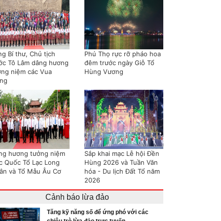
g Bí thư, Chủ tịch
Phú Thọ rực rỡ pháo hoa
ớc Tô Lâm dâng hương
đêm trước ngày Giỗ Tổ
ởng niệm các Vua
Hùng Vương
ng
ng hương tưởng niệm
Sắp khai mạc Lễ hội Đền
c Quốc Tổ Lạc Long
Hùng 2026 và Tuần Văn
ân và Tổ Mẫu Âu Cơ
hóa - Du lịch Đất Tổ năm
2026
Cảnh báo lừa đảo
Tăng kỹ năng số để ứng phó với các