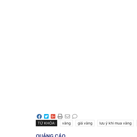
TỪ KHÓA:
vàng
giá vàng
lưu ý khi mua vàng
QUẢNG CÁO