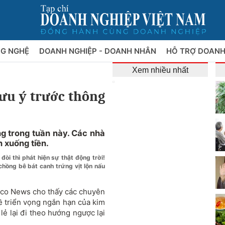
NG NGHỆ
DOANH NGHIỆP - DOANH NHÂN
HỖ TRỢ DOANH
Xem nhiều nhất
ưu ý trước thông
g trong tuần này. Các nhà
h xuống tiền.
đòi thì phát hiện sự thật động trời!
hồng bê bát canh trứng vịt lộn nấu
tco News cho thấy các chuyên
ề triển vọng ngắn hạn của kim
lẻ lại đi theo hướng ngược lại