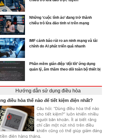
chiêu trò lừa đảo trực tuyến
Những ‘cuộc tình ảo’ đang trở thành
chiêu trò lừa đảo tinh vi trên mạng
IMF cảnh báo rủi ro an ninh mạng và tài
chính do AI phát triển quá nhanh
Phần mềm gián điệp ‘đội lốt’ ứng dụng
quản lý, âm thầm theo dõi toàn bộ thiết bị
Hướng dẫn sử dụng điều hòa
ng điều hòa thế nào để tiết kiệm điện nhất?
Câu hỏi: “Dùng điều hòa thế nào
cho tiết kiệm?” luôn khiến nhiều
người băn khoăn. Ít ai biết rằng
chỉ cần một nút nhỏ trên điều
khiển cũng có thể giúp giảm đáng
 tiền điện hàng tháng.