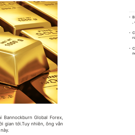
B
,
C
r
C
n
i Bannockburn Global Forex,
i gian tới.
Tuy nhiên, ông vẫn
 này.