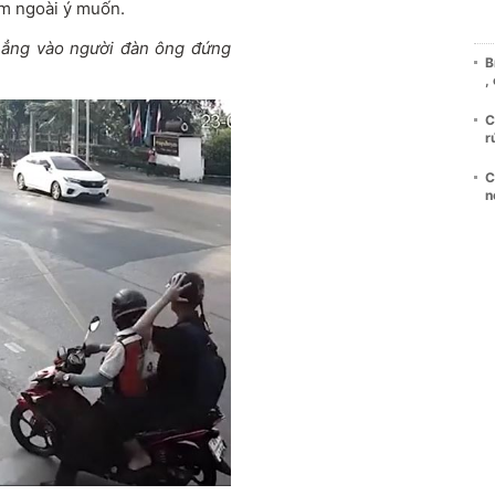
ểm ngoài ý muốn.
thẳng vào người đàn ông đứng
B
,
C
r
C
n