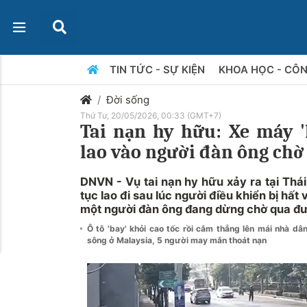
TIN TỨC - SỰ KIỆN
KHOA HỌC - CÔ
Đời sống
Thứ Tư, 20/05/2026, 00:33 (GMT+7)
Tai nạn hy hữu: Xe máy '
lao vào người đàn ông ch
DNVN - Vụ tai nạn hy hữu xảy ra tại Thái
tục lao đi sau lúc người điều khiển bị hất 
một người đàn ông đang dừng chờ qua đư
Ô tô 'bay' khỏi cao tốc rồi cắm thẳng lên mái nhà dâ
sông ở Malaysia, 5 người may mắn thoát nạn