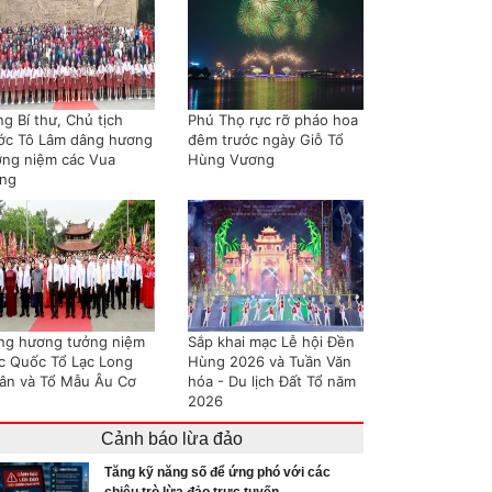
g Bí thư, Chủ tịch
Phú Thọ rực rỡ pháo hoa
ớc Tô Lâm dâng hương
đêm trước ngày Giỗ Tổ
ởng niệm các Vua
Hùng Vương
ng
ng hương tưởng niệm
Sắp khai mạc Lễ hội Đền
c Quốc Tổ Lạc Long
Hùng 2026 và Tuần Văn
ân và Tổ Mẫu Âu Cơ
hóa - Du lịch Đất Tổ năm
2026
Cảnh báo lừa đảo
Tăng kỹ năng số để ứng phó với các