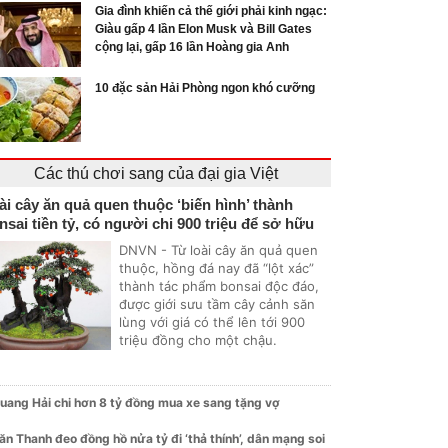
Gia đình khiến cả thế giới phải kinh ngạc:
Giàu gấp 4 lần Elon Musk và Bill Gates
cộng lại, gấp 16 lần Hoàng gia Anh
10 đặc sản Hải Phòng ngon khó cưỡng
Các thú chơi sang của đại gia Việt
ài cây ăn quả quen thuộc ‘biến hình’ thành
nsai tiền tỷ, có người chi 900 triệu để sở hữu
DNVN - Từ loài cây ăn quả quen
thuộc, hồng đá nay đã “lột xác”
thành tác phẩm bonsai độc đáo,
được giới sưu tầm cây cảnh săn
lùng với giá có thể lên tới 900
triệu đồng cho một chậu.
uang Hải chi hơn 8 tỷ đồng mua xe sang tặng vợ
ăn Thanh đeo đồng hồ nửa tỷ đi ‘thả thính’, dân mạng soi