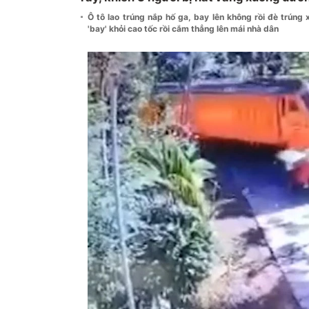
Ô tô lao trúng nắp hố ga, bay lên không rồi đè trún
'bay' khỏi cao tốc rồi cắm thẳng lên mái nhà dân