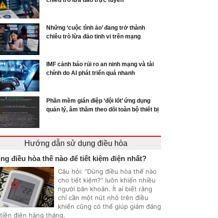
chiêu trò lừa đảo trực tuyến
Những ‘cuộc tình ảo’ đang trở thành
chiêu trò lừa đảo tinh vi trên mạng
IMF cảnh báo rủi ro an ninh mạng và tài
chính do AI phát triển quá nhanh
Phần mềm gián điệp ‘đội lốt’ ứng dụng
quản lý, âm thầm theo dõi toàn bộ thiết bị
Hướng dẫn sử dụng điều hòa
ng điều hòa thế nào để tiết kiệm điện nhất?
Câu hỏi: “Dùng điều hòa thế nào
cho tiết kiệm?” luôn khiến nhiều
người băn khoăn. Ít ai biết rằng
chỉ cần một nút nhỏ trên điều
khiển cũng có thể giúp giảm đáng
 tiền điện hàng tháng.