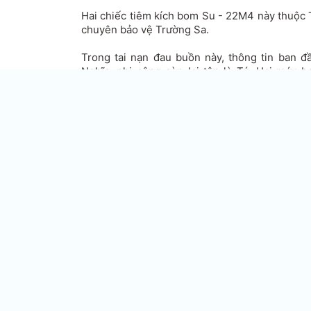
Hai chiếc tiêm kích bom Su - 22M4 này thuộc 
chuyên bảo vệ Trường Sa.
Trong tai nạn đau buồn này, thông tin ban đ
Nghĩa, phi công còn lại tên là Tú. Hai máy b
nhào ngoài biển, lúc lao lên thì va vào nhau
Thuận, cách khu vực đảo Phú Quý chừng 6 hải 
Máy bay trực thăng của Trung đoàn 917 đã bay 
vết dầu loang.
Theo nguồn tin của Thanh Niên Online, 2 máy
này mất liên lạc từ 10 giờ 40. Hiện việc tìm k
tìm thấy 3 thùng dầu phụ, một phần dù.
Các máy bay này thực hiện việc huấn luyện th
Phan Rang.
Tiêm kích bom Su-22M4 là biến thể xuất khẩ
17M2 của Liên Xô trước đây, được sản xuất lần 