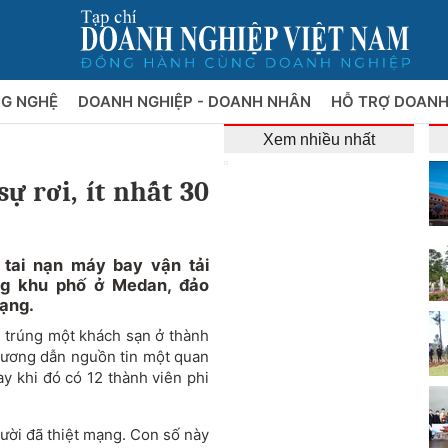
NG NGHỆ
DOANH NGHIỆP - DOANH NHÂN
HỖ TRỢ DOANH
Xem nhiều nhất
ự rơi, ít nhất 30
 tai nạn máy bay vận tải
ng khu phố ở Medan, đảo
mạng.
i trúng một khách sạn ở thành
hương dẫn nguồn tin một quan
ay
khi đó có 12 thành viên phi
gười đã thiệt mạng. Con số này