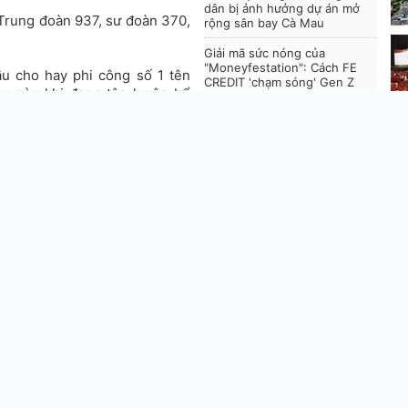
dân bị ảnh hưởng dự án mở
Trung đoàn 937, sư đoàn 370,
rộng sân bay Cà Mau
Giải mã sức nóng của
"Moneyfestation": Cách FE
ầu cho hay phi công số 1 tên
CREDIT 'chạm sóng' Gen Z
ay này khi đang tập luyện bổ
 và rơi tại khu vực tỉnh Bình
Cà Mau bổ nhiệm 3 Phó Giám
đốc Sở
lý, gần đảo Hòn Trứng.
Hà
lự
ra hiện trường và đã tìm thấy
 bay tiêm kích bom Su - 22M4
iếm đang gấp rút nhưng mới chỉ
vớ
eo cung đường cố định sẵn từ
N
V
n
u của máy bay cường kích Su-
đầu tiên vào năm 1976.