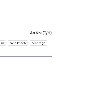
An Nhi (T/H)
 sự
hành khách
bệnh viện