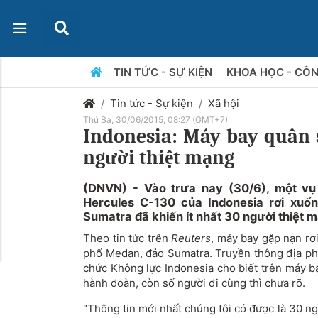
TIN TỨC - SỰ KIỆN
KHOA HỌC - CÔ
Tin tức - Sự kiện
Xã hội
Thứ Ba, 30/06/2015, 08:27 (GMT+7)
Indonesia: Máy bay quân s
người thiệt mạng
(DNVN) - Vào trưa nay (30/6), một vụ
Hercules C-130 của Indonesia rơi xuố
Sumatra đã khiến ít nhất 30 người thiệt 
Theo tin tức trên
Reuters
, máy bay gặp nạn rơ
phố Medan, đảo Sumatra. Truyền thông địa p
chức Không lực Indonesia cho biết trên
máy b
hành đoàn, còn số người đi cùng thì chưa rõ.
"Thông tin mới nhất chúng tôi có được là 30 n