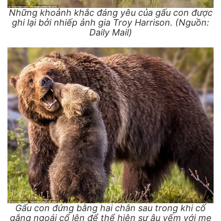
Những khoảnh khắc đáng yêu của gấu con được
ghi lại bởi nhiếp ảnh gia Troy Harrison. (Nguồn:
Daily Mail)
Gấu con đứng bằng hai chân sau trong khi cố
gắng ngoái cổ lên để thể hiện sự âu yếm với mẹ