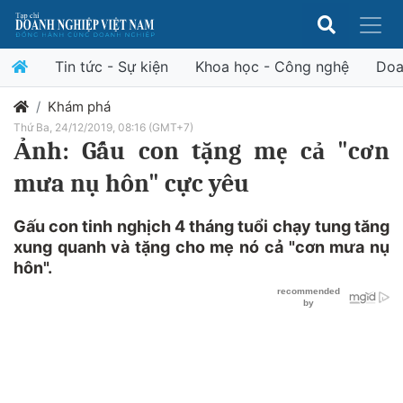
Tin tức - Sự kiện
Khoa học - Công nghệ
Doa
Khám phá
Thứ Ba, 24/12/2019, 08:16 (GMT+7)
Ảnh: Gấu con tặng mẹ cả "cơn
mưa nụ hôn" cực yêu
Gấu con tinh nghịch 4 tháng tuổi chạy tung tăng
xung quanh và tặng cho mẹ nó cả "cơn mưa nụ
hôn".