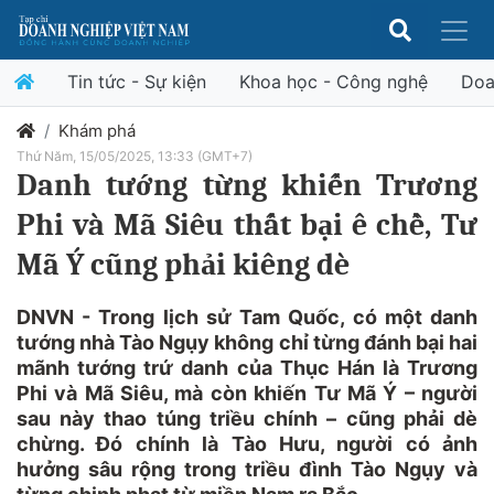
Tin tức - Sự kiện
Khoa học - Công nghệ
Doa
Khám phá
Thứ Năm, 15/05/2025, 13:33 (GMT+7)
Danh tướng từng khiến Trương
Phi và Mã Siêu thất bại ê chề, Tư
Mã Ý cũng phải kiêng dè
DNVN - Trong lịch sử Tam Quốc, có một danh
tướng nhà Tào Ngụy không chỉ từng đánh bại hai
mãnh tướng trứ danh của Thục Hán là Trương
Phi và Mã Siêu, mà còn khiến Tư Mã Ý – người
sau này thao túng triều chính – cũng phải dè
chừng. Đó chính là Tào Hưu, người có ảnh
hưởng sâu rộng trong triều đình Tào Ngụy và