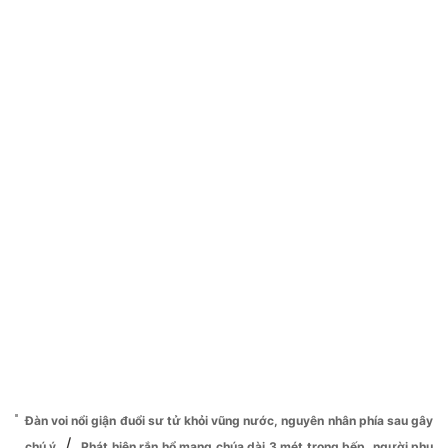
Đàn voi nổi giận đuổi sư tử khỏi vũng nước, nguyên nhân phía sau gây
/
chú ý
Phát hiện rắn hổ mang chúa dài 3 mét trong bếp, người phụ