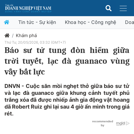
Tin tức - Sự kiện
Khoa học - Công nghệ
Doa
Khám phá
Thứ Tư, 20/05/2026, 03:32 (GMT+7)
Báo sư tử tung đòn hiểm giữa
trời tuyết, lạc đà guanaco vùng
vẫy bất lực
DNVN - Cuộc săn mồi nghẹt thở giữa báo sư tử
và lạc đà guanaco giữa khung cảnh tuyết phủ
trắng xóa đã được nhiếp ảnh gia động vật hoang
dã Robert Ruiz ghi lại sau 4 giờ ẩn mình trong giá
rét.