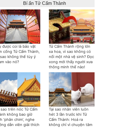
Bí ẩn Tử Cấm Thành
 được coi là bảo vật
Tử Cấm Thành rộng lớn
ên cổng Tử Cấm Thành,
xa hoa, vì sao không có
 sao không thể tùy ý
nổi một nhà vệ sinh? Đọc
ạm vào nó?
xong mới thấy người xưa
thông minh thế nào!
i sao trên nóc Tử Cấm
Tại sao nhân viên luôn
ành không bao giờ
hét 3 lần trước khi Tử
nh 'phân chim', nghe
Cấm Thành: Hoá ra
ng dẫn viên giải thích
không chỉ vì chuyện tâm