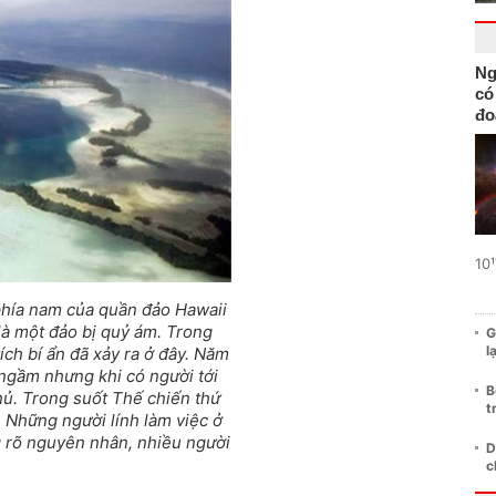
Ng
có
đo
10¹
hía nam của quần đảo Hawaii
là một đảo bị quỷ ám. Trong
G
l
ích bí ẩn đã xảy ra ở đây. Năm
 ngầm nhưng khi có người tới
B
thủ. Trong suốt Thế chiến thứ
t
 Những người lính làm việc ở
 rõ nguyên nhân, nhiều người
D
c