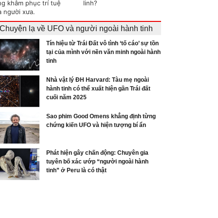
ng khâm phục trí tuệ
linh?
a người xưa.
Chuyện lạ về UFO và người ngoài hành tinh
Tín hiệu từ Trái Đất vô tình ‘tố cáo’ sự tồn
tại của mình với nền văn minh ngoài hành
tinh
Nhà vật lý ĐH Harvard: Tàu mẹ ngoài
hành tinh có thể xuất hiện gần Trái đất
cuối năm 2025
Sao phim Good Omens khẳng định từng
chứng kiến UFO và hiện tượng bí ẩn
Phát hiện gây chấn động: Chuyên gia
tuyên bố xác ướp “người ngoài hành
tinh” ở Peru là có thật