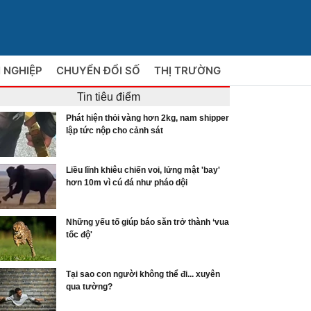
 NGHIỆP
CHUYỂN ĐỔI SỐ
THỊ TRƯỜNG
Tin tiêu điểm
Phát hiện thỏi vàng hơn 2kg, nam shipper
lập tức nộp cho cảnh sát
Liều lĩnh khiêu chiến voi, lửng mật 'bay'
hơn 10m vì cú đá như pháo dội
Những yếu tố giúp báo săn trở thành ‘vua
tốc độ'
Tại sao con người không thể đi... xuyên
qua tường?