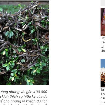
Đây
tr
tại
ch
Tạ
 đường nhưng với gần 400.000
Th
a kích thích sự hiếu kỳ của du
dí
ể cho những vị khách du lịch
hướ