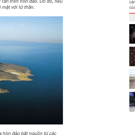
 rắn trên hòn đảo. Do đó, nếu
cà
 mặt với tử thần.
củ
a hòn đảo bắt nguồn từ các