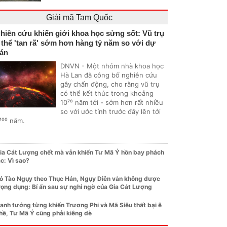
Giải mã Tam Quốc
hiên cứu khiến giới khoa học sửng sốt: Vũ trụ
 thể 'tan rã' sớm hơn hàng tỷ năm so với dự
án
DNVN - Một nhóm nhà khoa học
Hà Lan đã công bố nghiên cứu
gây chấn động, cho rằng vũ trụ
có thể kết thúc trong khoảng
10⁷⁸ năm tới - sớm hơn rất nhiều
so với ước tính trước đây lên tới
¹⁰⁰ năm.
ia Cát Lượng chết mà vẫn khiến Tư Mã Ý hồn bay phách
ạc: Vì sao?
ỏ Tào Ngụy theo Thục Hán, Ngụy Diên vẫn không được
rọng dụng: Bí ẩn sau sự nghi ngờ của Gia Cát Lượng
anh tướng từng khiến Trương Phi và Mã Siêu thất bại ê
hề, Tư Mã Ý cũng phải kiêng dè