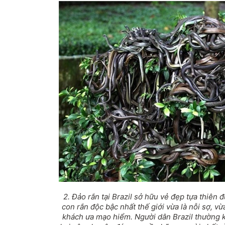
2. Đảo rắn tại Brazil sở hữu vẻ đẹp tựa thiên
con rắn độc bậc nhất thế giới vừa là nỗi sợ, vừ
khách ưa mạo hiểm. Người dân Brazil thường k