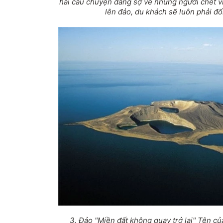
hai câu chuyện đáng sợ về những người chết vì
lên đảo, du khách sẽ luôn phải đối
3. Đảo "Miền đất không quay trở lại" Tên củ