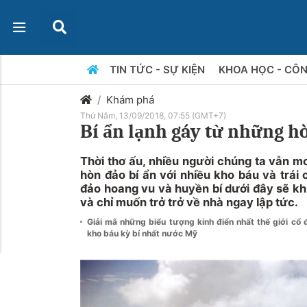
TIN TỨC - SỰ KIỆN
KHOA HỌC - CÔ
Khám phá
Thứ Năm, 13/09/2018, 07:55 (GMT+7)
Bí ẩn lạnh gáy từ những h
Thời thơ ấu, nhiều người chúng ta vẫn 
hòn đảo bí ẩn với nhiều kho báu và trái
đảo hoang vu và huyền bí dưới đây sẽ kh
và chỉ muốn trở trở về nhà ngay lập tức.
Giải mã những biểu tượng kinh điển nhất thế giới cổ 
kho báu kỳ bí nhất nước Mỹ