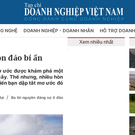
NG NGHỆ
DOANH NGHIỆP - DOANH NHÂN
HỖ TRỢ DOANH
Xem nhiều nhất
òn đảo bí ẩn
mơ ước được khám phá một
 cây. Thế nhưng, nhiều hòn
iến bạn dập tắt mơ ước đó
/
đại
Ba lời nguyền đáng sợ ở đảo