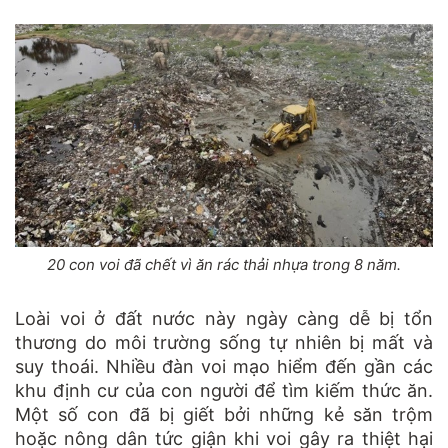
20 con voi đã chết vì ăn rác thải nhựa trong 8 năm.
Loài voi ở đất nước này ngày càng dễ bị tổn
thương do môi trường sống tự nhiên bị mất và
suy thoái. Nhiều đàn voi mạo hiểm đến gần các
khu định cư của con người để tìm kiếm thức ăn.
Một số con đã bị giết bởi những kẻ săn trộm
hoặc nông dân tức giận khi voi gây ra thiệt hại