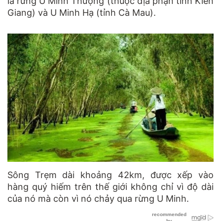
là rừng U Minh Thượng (thuộc địa phận tỉnh Kiên
Giang) và U Minh Hạ (tỉnh Cà Mau).
Sông Trẹm dài khoảng 42km, được xếp vào
hàng quý hiếm trên thế giới không chỉ vì độ dài
của nó mà còn vì nó chảy qua rừng U Minh.