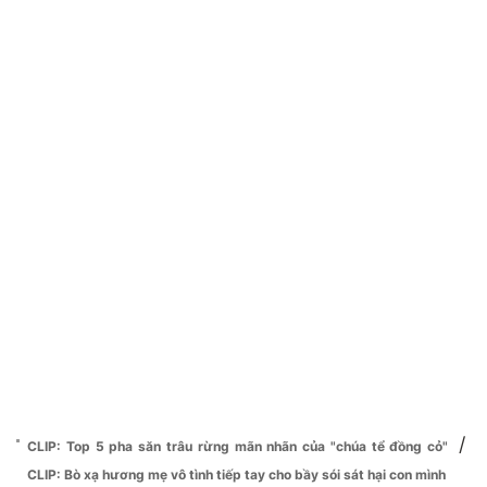
/
CLIP: Top 5 pha săn trâu rừng mãn nhãn của "chúa tể đồng cỏ"
CLIP: Bò xạ hương mẹ vô tình tiếp tay cho bầy sói sát hại con mình