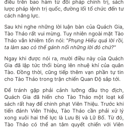
điều trên bao hàm từ đối pháp chính trị, sách
lược pháp lệnh trị quốc, đường lối tổ chức đến tư
cách năng lực.
Sau khi nghe những lời luận bàn của Quách Gia,
Tào Tháo rất vui mừng. Tuy nhiên ngoài mặt Tào
Tháo vẫn khiêm tốn nói: "
Phụng Hiếu quá lời rồi,
ta làm sao có thể gánh nổi những lời đó chứ?"
Ngay khi được nói ra, mười điều này của Quách
Gia đã lập tức thổi bùng lên nhuệ khí của quân
Tào. Đồng thời, cũng tiếp thêm vạn phần tự tin
cho Tào Tháo trong trận chiến Quan Độ sắp tới.
Để tránh gặp phải cảnh lưỡng đầu thọ địch,
Quách Gia đã hiến cho Tào Tháo một loạt kế
sách rất hay để chinh phạt Viên Thiệu. Trước khi
tiến đánh Viên Thiệu, Tào Tháo cần phải xử lý
xong xuôi hai thế lực là Lưu Bị và Lữ Bố. Từ đó,
Tào Tháo có thể an tâm quyết chiến với Viên