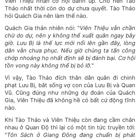
Viên Thiệu nhân cơ hội đánh úp. Cho nên Tào
Tháo nhất thời còn do dự chưa quyết. Tào Tháo
hỏi Quách Gia nên làm thế nào.
Quách Gia thản nhiên nói: "
Viên Thiệu vẫn chần
chừ do dự, nên y không thể xuất quân ngay bây
giờ. Lưu Bị là thế lực mới nổi lên gần đây, lòng
dân vẫn chưa phục. Nếu giờ chúng ta tấn công
chớp nhoáng họ nhất định sẽ bị đánh bại. Cơ hội
tồn vong này không thể bị bỏ lỡ.
"
Vì vậy, Tào Tháo đích thân dẫn quân đi chinh
phạt Lưu Bị, bắt sống vợ con của Lưu Bị và Quan
Vũ. Cũng đúng như những dự đoán của Quách
Gia, Viên Thiệu đã không hề có bất cứ động tĩnh
nào.
Khi Tào Tháo và Viên Thiệu còn đang cầm chân
nhau ở Quan Độ thì lại có một tin tức truyền tới:
"
Tôn Sách ở Giang Đông đang chuẩn bị phát