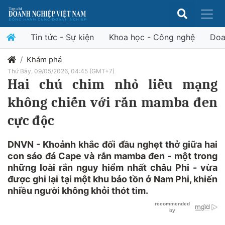
Tin tức - Sự kiện
Khoa học - Công nghệ
Doa
Khám phá
Thứ Bảy, 09/05/2026, 04:45 (GMT+7)
Hai chú chim nhỏ liều mạng
không chiến với rắn mamba đen
cực độc
DNVN - Khoảnh khắc đối đầu nghẹt thở giữa hai
con sáo đá Cape và rắn mamba đen - một trong
những loài rắn nguy hiểm nhất châu Phi - vừa
được ghi lại tại một khu bảo tồn ở Nam Phi, khiến
nhiều người không khỏi thót tim.