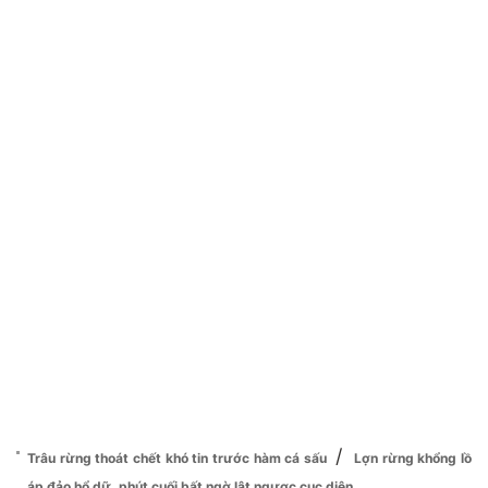
/
Trâu rừng thoát chết khó tin trước hàm cá sấu
Lợn rừng khổng lồ
áp đảo hổ dữ, phút cuối bất ngờ lật ngược cục diện