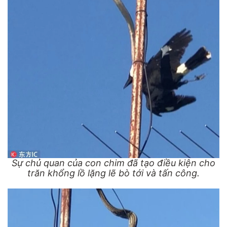
Sự chủ quan của con chim đã tạo điều kiện cho
trăn khổng lồ lặng lẽ bò tới và tấn công.