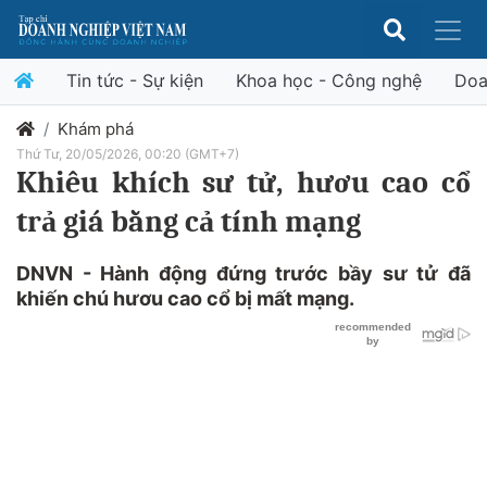
Tin tức - Sự kiện
Khoa học - Công nghệ
Doa
Khám phá
Thứ Tư, 20/05/2026, 00:20 (GMT+7)
Khiêu khích sư tử, hươu cao cổ
trả giá bằng cả tính mạng
DNVN - Hành động đứng trước bầy sư tử đã
khiến chú hươu cao cổ bị mất mạng.