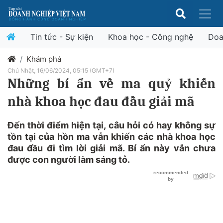
Tin tức - Sự kiện
Khoa học - Công nghệ
Doa
Khám phá
Chủ Nhật, 16/06/2024, 05:15 (GMT+7)
Những bí ẩn về ma quỷ khiến
nhà khoa học đau đầu giải mã
Đến thời điểm hiện tại, câu hỏi có hay không sự
tồn tại của hồn ma vẫn khiến các nhà khoa học
đau đầu đi tìm lời giải mã. Bí ẩn này vẫn chưa
được con người làm sáng tỏ.