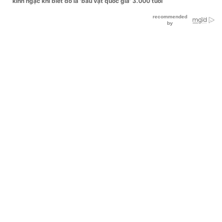
kinh ngạc khi biết đó là 'báu vật quốc gia' 3.000 tuổi