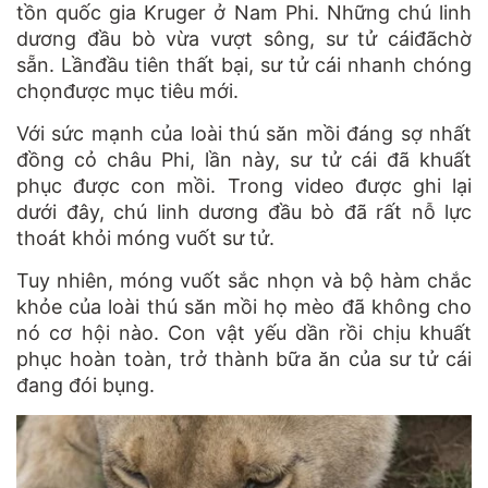
tồn quốc gia Kruger ở Nam Phi. Những chú linh
dương đầu bò vừa vượt sông, sư tử cáiđãchờ
sẵn. Lầnđầu tiên thất bại, sư tử cái nhanh chóng
chọnđược mục tiêu mới.
Với sức mạnh của loài thú săn mồi đáng sợ nhất
đồng cỏ châu Phi, lần này, sư tử cái đã khuất
phục được con mồi. Trong video được ghi lại
dưới đây, chú linh dương đầu bò đã rất nỗ lực
thoát khỏi móng vuốt sư tử.
Tuy nhiên, móng vuốt sắc nhọn và bộ hàm chắc
khỏe của loài thú săn mồi họ mèo đã không cho
nó cơ hội nào. Con vật yếu dần rồi chịu khuất
phục hoàn toàn, trở thành bữa ăn của sư tử cái
đang đói bụng.