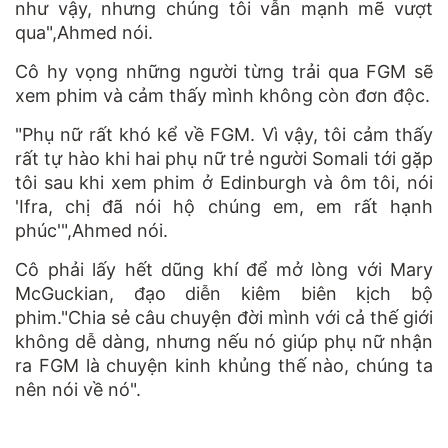
như vậy, nhưng chúng tôi vẫn mạnh mẽ vượt
qua",Ahmed nói.
Cô hy vọng những người từng trải qua FGM sẽ
xem phim và cảm thấy mình không còn đơn độc.
"Phụ nữ rất khó kể về FGM. Vì vậy, tôi cảm thấy
rất tự hào khi hai phụ nữ trẻ người Somali tới gặp
tôi sau khi xem phim ở Edinburgh và ôm tôi, nói
'Ifra, chị đã nói hộ chúng em, em rất hạnh
phúc'",Ahmed nói.
Cô phải lấy hết dũng khí để mở lòng với Mary
McGuckian, đạo diễn kiêm biên kịch bộ
phim."Chia sẻ câu chuyện đời mình với cả thế giới
không dễ dàng, nhưng nếu nó giúp phụ nữ nhận
ra FGM là chuyện kinh khủng thế nào, chúng ta
nên nói về nó".