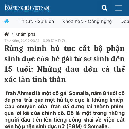
Tin tức - Sự kiện
Khoa học - Công nghệ
Doa
Khám phá
Thứ Năm, 26/12/2024, 16:28 (GMT+7)
Rùng mình hủ tục cắt bộ phận
sinh dục của bé gái từ sơ sinh đến
15 tuổi: Những đau đớn cả thể
xác lẫn tinh thần
Ifrah Ahmed là một cô gái Somalia, năm 8 tuổi cô
đã phải trải qua một hủ tục cực kì khủng khiếp.
Câu chuyện của Ifrah đã dựng lại thành phim,
qua lời kể của chính cô. Cô là một trong những
người đầu tiên lên tiếng công khai về việc cắt
xén bộ phận sinh dục nữ (FGM) ở Somalia.