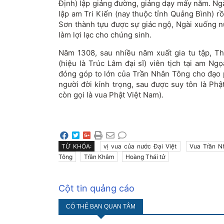
Định) lập giảng đường, giảng dạy mấy năm. Ngà
lập am Tri Kiến (nay thuộc tỉnh Quảng Bình) rồi
Sơn thành tựu được sự giác ngộ, Ngài xuống n
làm lợi lạc cho chúng sinh.
Năm 1308, sau nhiều năm xuất gia tu tập, 
(hiệu là Trúc Lâm đại sĩ) viên tịch tại am Ng
đóng góp to lớn của Trần Nhân Tông cho đạo 
người đời kính trọng, sau được suy tôn là Ph
còn gọi là vua Phật Việt Nam).
TỪ KHÓA:
vị vua của nước Đại Việt
Vua Trần N
Tông
Trần Khâm
Hoàng Thái tử
Cột tin quảng cáo
CÓ THỂ BẠN QUAN TÂM