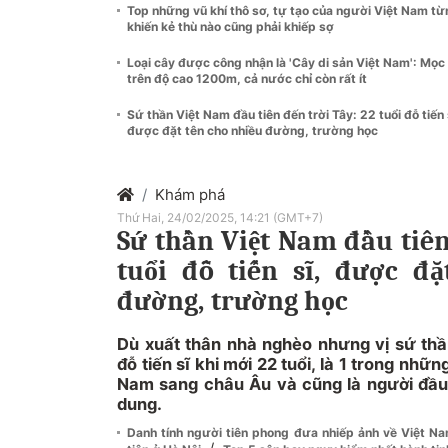
Top những vũ khí thô sơ, tự tạo của người Việt Nam từ
khiến kẻ thù nào cũng phải khiếp sợ
Loại cây được công nhận là 'Cây di sản Việt Nam': Mọc
trên độ cao 1200m, cả nước chỉ còn rất ít
Sứ thần Việt Nam đầu tiên đến trời Tây: 22 tuổi đỗ tiến 
được đặt tên cho nhiều đường, trường học
Khám phá
Thứ Hai, 24/02/2025, 14:21 (GMT+7)
Sứ thần Việt Nam đầu tiên
tuổi đỗ tiến sĩ, được đ
đường, trường học
Dù xuất thân nhà nghèo nhưng vị sứ thầ
đỗ tiến sĩ khi mới 22 tuổi, là 1 trong nhữ
Nam sang châu Âu và cũng là người đầu
dung.
Danh tính người tiên phong đưa nhiếp ảnh về Việt Nam