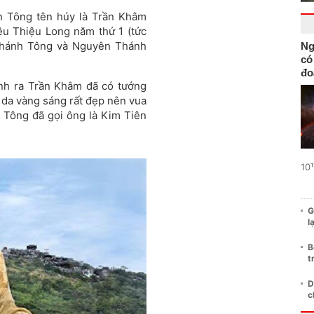
 Tông tên húy là Trần Khâm
ệu Thiệu Long năm thứ 1 (tức
n Thánh Tông và Nguyên Thánh
Ng
có
đo
inh ra Trần Khâm đã có tướng
 da vàng sáng rất đẹp nên vua
 Tông đã gọi ông là Kim Tiên
10¹
G
l
B
t
D
c