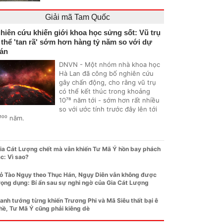
Giải mã Tam Quốc
hiên cứu khiến giới khoa học sửng sốt: Vũ trụ
 thể 'tan rã' sớm hơn hàng tỷ năm so với dự
án
DNVN - Một nhóm nhà khoa học
Hà Lan đã công bố nghiên cứu
gây chấn động, cho rằng vũ trụ
có thể kết thúc trong khoảng
10⁷⁸ năm tới - sớm hơn rất nhiều
so với ước tính trước đây lên tới
¹⁰⁰ năm.
ia Cát Lượng chết mà vẫn khiến Tư Mã Ý hồn bay phách
ạc: Vì sao?
ỏ Tào Ngụy theo Thục Hán, Ngụy Diên vẫn không được
rọng dụng: Bí ẩn sau sự nghi ngờ của Gia Cát Lượng
anh tướng từng khiến Trương Phi và Mã Siêu thất bại ê
hề, Tư Mã Ý cũng phải kiêng dè