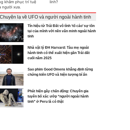
ng khâm phục trí tuệ
linh?
a người xưa.
Chuyện lạ về UFO và người ngoài hành tinh
Tín hiệu từ Trái Đất vô tình ‘tố cáo’ sự tồn
tại của mình với nền văn minh ngoài hành
tinh
Nhà vật lý ĐH Harvard: Tàu mẹ ngoài
hành tinh có thể xuất hiện gần Trái đất
cuối năm 2025
Sao phim Good Omens khẳng định từng
chứng kiến UFO và hiện tượng bí ẩn
Phát hiện gây chấn động: Chuyên gia
tuyên bố xác ướp “người ngoài hành
tinh” ở Peru là có thật