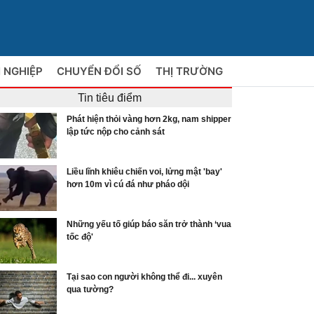
 NGHIỆP
CHUYỂN ĐỔI SỐ
THỊ TRƯỜNG
Tin tiêu điểm
Phát hiện thỏi vàng hơn 2kg, nam shipper
lập tức nộp cho cảnh sát
Liều lĩnh khiêu chiến voi, lửng mật 'bay'
hơn 10m vì cú đá như pháo dội
Những yếu tố giúp báo săn trở thành ‘vua
tốc độ'
Tại sao con người không thể đi... xuyên
qua tường?