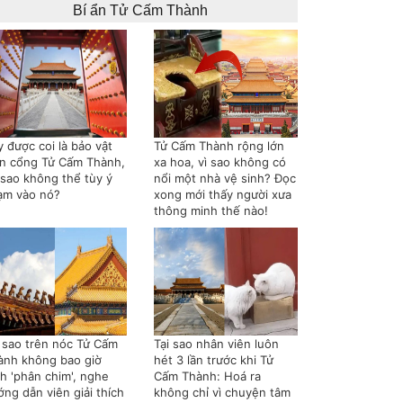
Bí ẩn Tử Cấm Thành
 được coi là bảo vật
Tử Cấm Thành rộng lớn
ên cổng Tử Cấm Thành,
xa hoa, vì sao không có
 sao không thể tùy ý
nổi một nhà vệ sinh? Đọc
ạm vào nó?
xong mới thấy người xưa
thông minh thế nào!
i sao trên nóc Tử Cấm
Tại sao nhân viên luôn
ành không bao giờ
hét 3 lần trước khi Tử
nh 'phân chim', nghe
Cấm Thành: Hoá ra
ng dẫn viên giải thích
không chỉ vì chuyện tâm