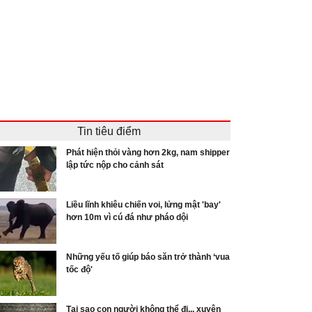
Tin tiêu điểm
Phát hiện thỏi vàng hơn 2kg, nam shipper
lập tức nộp cho cảnh sát
Liều lĩnh khiêu chiến voi, lửng mật 'bay'
hơn 10m vì cú đá như pháo dội
Những yếu tố giúp báo săn trở thành ‘vua
tốc độ'
Tại sao con người không thể đi... xuyên