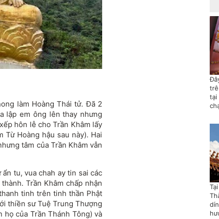
Đây
tr
tại
hong làm Hoàng Thái tử. Đã 2
ch
ha lập em ông lên thay nhưng
 xếp hôn lễ cho Trần Khâm lấy
 Từ Hoàng hậu sau này). Hai
 nhưng tâm của Trần Khâm vẫn
ẩn tu, vua chah ay tin sai các
g thành. Trần Khâm chấp nhận
Tạ
hanh tinh trên tinh thần Phật
Th
với thiền sư Tuệ Trung Thượng
dí
h họ của Trần Thánh Tông) và
hướ