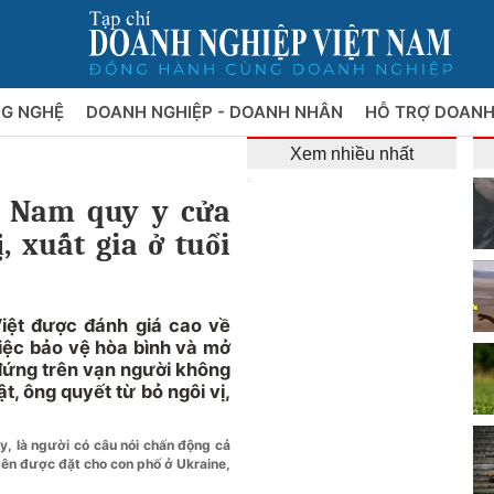
NG NGHỆ
DOANH NGHIỆP - DOANH NHÂN
HỖ TRỢ DOANH
Xem nhiều nhất
t Nam quy y cửa
ị, xuất gia ở tuổi
Việt được đánh giá cao về
việc bảo vệ hòa bình và mở
 đứng trên vạn người không
, ông quyết từ bỏ ngôi vị,
y, là người có câu nói chấn động cả
tên được đặt cho con phố ở Ukraine,