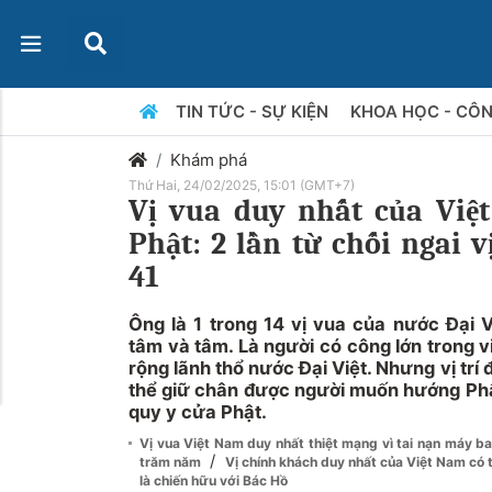
TIN TỨC - SỰ KIỆN
KHOA HỌC - CÔ
Khám phá
Thứ Hai, 24/02/2025, 15:01 (GMT+7)
Vị vua duy nhất của Việ
Phật: 2 lần từ chối ngai v
41
Ông là 1 trong 14 vị vua của nước Đại 
tâm và tâm. Là người có công lớn trong 
rộng lãnh thổ nước Đại Việt. Nhưng vị trí
thể giữ chân được người muốn hướng Phật
quy y cửa Phật.
Vị vua Việt Nam duy nhất thiệt mạng vì tai nạn máy ba
/
trăm năm
Vị chính khách duy nhất của Việt Nam có 
là chiến hữu với Bác Hồ