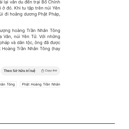
i lại vân du đến trại Bố Chính
 ở đó. Khi tu tập trên núi Yên
úi đi hoằng dương Phật Pháp,
Thượng hoàng Trần Nhân Tông
ọa Vân, núi Yên Tử. Với những
pháp và dân tộc, ông đã được
ật Hoàng Trần Nhân Tông (hay
Theo Sở hữu trí tuệ
Copy link
hân Tông
Phật Hoàng Trần Nhân