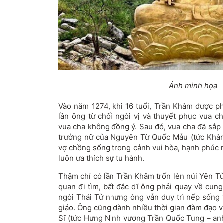
Ảnh minh họa
Vào năm 1274, khi 16 tuổi, Trần Khâm được p
lần ông từ chối ngôi vị và thuyết phục vua c
vua cha không đồng ý. Sau đó, vua cha đã sắp
trưởng nữ của Nguyên Từ Quốc Mẫu (tức Khâm
vợ chồng sống trong cảnh vui hòa, hạnh phúc
luôn ưa thích sự tu hành.
Thậm chí có lần Trần Khâm trốn lên núi Yên Tử 
quan đi tìm, bất đắc dĩ ông phải quay về cun
ngôi Thái Tử nhưng ông vẫn duy trì nếp sống t
giáo. Ông cũng dành nhiều thời gian đàm đạo 
Sĩ (tức Hưng Ninh vương Trần Quốc Tung – an