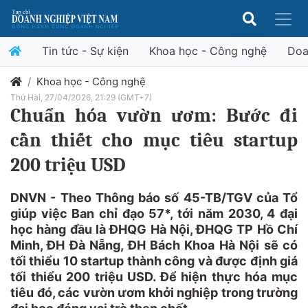
Tin tức - Sự kiện
Khoa học - Công nghệ
Doa
Khoa học - Công nghệ
Thứ Hai, 27/04/2026, 21:29 (GMT+7)
Chuẩn hóa vườn ươm: Bước đi
cần thiết cho mục tiêu startup
200 triệu USD
DNVN - Theo Thông báo số 45-TB/TGV của Tổ
giúp việc Ban chỉ đạo 57*, tới năm 2030, 4 đại
học hàng đầu là ĐHQG Hà Nội, ĐHQG TP Hồ Chí
Minh, ĐH Đà Nẵng, ĐH Bách Khoa Hà Nội sẽ có
tối thiểu 10 startup thành công và được định giá
tối thiểu 200 triệu USD. Để hiện thực hóa mục
tiêu đó, các vườn ươm khởi nghiệp trong trường