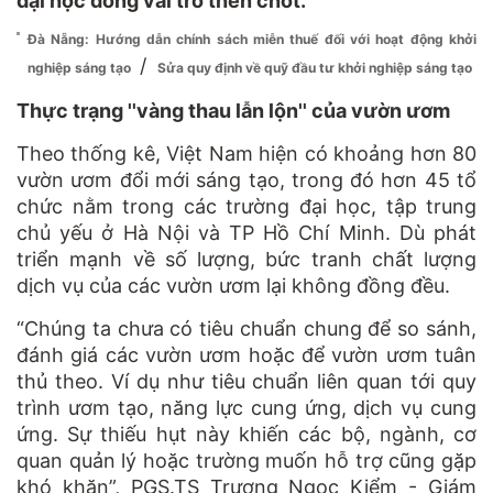
đại học đóng vai trò then chốt.
Đà Nẵng: Hướng dẫn chính sách miễn thuế đối với hoạt động khởi
/
nghiệp sáng tạo
Sửa quy định về quỹ đầu tư khởi nghiệp sáng tạo
Thực trạng ''vàng thau lẫn lộn'' của vườn ươm
Theo thống kê, Việt Nam hiện có khoảng hơn 80
vườn ươm đổi mới sáng tạo, trong đó hơn 45 tổ
chức nằm trong các trường đại học, tập trung
chủ yếu ở Hà Nội và TP Hồ Chí Minh. Dù phát
triển mạnh về số lượng, bức tranh chất lượng
dịch vụ của các vườn ươm lại không đồng đều.
“Chúng ta chưa có tiêu chuẩn chung để so sánh,
đánh giá các vườn ươm hoặc để vườn ươm tuân
thủ theo. Ví dụ như tiêu chuẩn liên quan tới quy
trình ươm tạo, năng lực cung ứng, dịch vụ cung
ứng. Sự thiếu hụt này khiến các bộ, ngành, cơ
quan quản lý hoặc trường muốn hỗ trợ cũng gặp
khó khăn”, PGS.TS Trương Ngọc Kiểm - Giám