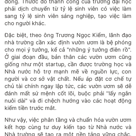
đồng. Thước đo thành công của trường đại học
phải dịch chuyển từ tỷ lệ sinh viên có việc làm
sang tỷ lệ sinh viên sáng nghiệp, tạo việc làm
cho người khác.
Đặc biệt, theo ông Trương Ngọc Kiểm, lãnh đạo
nhà trường cần xác định vườn ươm là bệ phóng
cho mọi ý tưởng, kể cả "những ý tưởng điên rồ".
Ở giai đoạn đầu, bản thân các vườn ươm cũng
giống như một startup, cần được trường học và
Nhà nước hỗ trợ mạnh mẽ về nguồn lực, con
người và cơ sở vật chất. Nếu áp đặt cơ chế tự
chủ tài chính ngay lập tức, các vườn ươm sẽ dễ
đánh mất sứ mệnh cốt lõi, buộc phải ''lấy ngắn
nuôi dài" và đi chệch hướng vào các hoạt động
kiếm tiền trước mắt.
Như vậy, việc phân tầng và chuẩn hóa vườn ươm
kết hợp cùng tư duy kiến tạo từ Nhà nước và
Nhà trường sẽ tạo ra một nền tảng vững chắc.