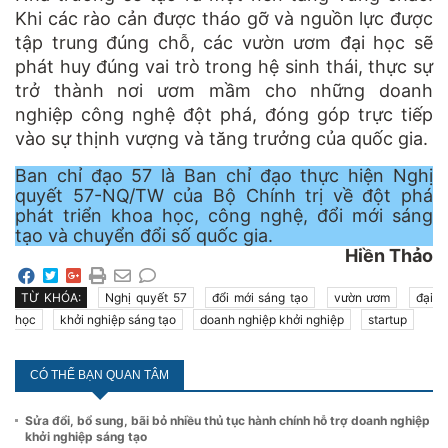
Khi các rào cản được tháo gỡ và nguồn lực được
tập trung đúng chỗ, các vườn ươm đại học sẽ
phát huy đúng vai trò trong hệ sinh thái, thực sự
trở thành nơi ươm mầm cho những doanh
nghiệp công nghệ đột phá, đóng góp trực tiếp
vào sự thịnh vượng và tăng trưởng của quốc gia.
Ban chỉ đạo 57 là Ban chỉ đạo thực hiện Nghị
quyết 57-NQ/TW của Bộ Chính trị về đột phá
phát triển khoa học, công nghệ, đổi mới sáng
tạo và chuyển đổi số quốc gia.
Hiền Thảo
TỪ KHÓA:
Nghị quyết 57
đổi mới sáng tạo
vườn ươm
đại
học
khởi nghiệp sáng tạo
doanh nghiệp khởi nghiệp
startup
CÓ THỂ BẠN QUAN TÂM
Sửa đổi, bổ sung, bãi bỏ nhiều thủ tục hành chính hỗ trợ doanh nghiệp
khởi nghiệp sáng tạo