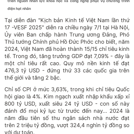
triển nguồn nhân lực khoa học và công nghệ phục vụ chương trình
điện hạt nhân
Tại diễn đàn "Kịch bản Kinh tế Việt Nam lần thứ
17 -VESF 2025" diễn ra chiều ngày 7/1 tại Hà Nội,
Ủy viên Ban chấp hành Trung ương Đảng, Phó
Thủ tướng Chính phủ Hồ Đức Phớc cho biết, năm
2024, Việt Nam đã hoàn thành 15/15 chỉ tiêu kinh
tế. Trong đó, tăng trưởng GDP đạt 7,09% - đây là
một chỉ tiêu rất cao. Quy mô nền kinh tế đạt
476,3 tỷ USD - đứng thứ 33 các quốc gia trên
thế giới và tăng 2 bậc.
Chỉ số CPI ở mức 3,63%, trong khi chỉ tiêu Quốc
hội giao là 4%. Kim ngạch xuất nhập khẩu xấp xỉ
800 tỷ USD, xuất siêu 24 tỷ USD - con số này
đánh đổ mọi kỷ lục từ trước đến nay... 2024 là
năm đầu tiên số thu ngân sách nhà nước đạt
trên 2 triệu tỷ đồng, vượt 324,4 nghìn tỷ đồng so
với dự toán.