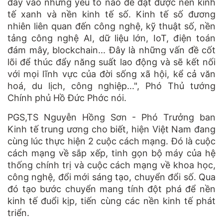
đẩy vào những yếu tố nào để đạt được nền kinh
tế xanh và nền kinh tế số. Kinh tế số đương
nhiên liên quan đến công nghệ, kỹ thuật số, nền
tảng công nghệ AI, dữ liệu lớn, IoT, điện toán
đám mây, blockchain... Đây là những vấn đề cốt
lõi để thúc đẩy năng suất lao động và sẽ kết nối
với mọi lĩnh vực của đời sống xã hội, kể cả văn
hoá, du lịch, công nghiệp...", Phó Thủ tướng
Chính phủ Hồ Đức Phớc nói.
PGS,TS Nguyễn Hồng Sơn - Phó Trưởng ban
Kinh tế trung ương cho biết, hiện Việt Nam đang
cùng lúc thực hiện 2 cuộc cách mạng. Đó là cuộc
cách mạng về sắp xếp, tinh gọn bộ máy của hệ
thống chính trị và cuộc cách mạng về khoa học,
công nghệ, đổi mới sáng tạo, chuyển đổi số. Qua
đó tạo bước chuyển mang tính đột phá để nền
kinh tế đuổi kịp, tiến cùng các nền kinh tế phát
triển.