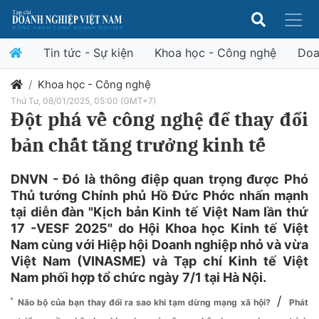
Tin tức - Sự kiện
Khoa học - Công nghệ
Doa
Khoa học - Công nghệ
Thứ Tư, 08/01/2025, 05:00 (GMT+7)
Đột phá về công nghệ để thay đổi
bản chất tăng trưởng kinh tế
DNVN - Đó là thông điệp quan trọng được Phó
Thủ tướng Chính phủ Hồ Đức Phớc nhấn mạnh
tại diễn đàn "Kịch bản Kinh tế Việt Nam lần thứ
17 -VESF 2025" do Hội Khoa học Kinh tế Việt
Nam cùng với Hiệp hội Doanh nghiệp nhỏ và vừa
Việt Nam (VINASME) và Tạp chí Kinh tế Việt
Nam phối hợp tổ chức ngày 7/1 tại Hà Nội.
/
Não bộ của bạn thay đổi ra sao khi tạm dừng mạng xã hội?
Phát