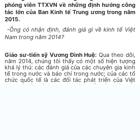
phóng viên TTXVN về những định hướng công
tác lớn của Ban Kinh tế Trung ương trong năm
2015.
-Ông có nhận định, đánh giá gì về kinh tế Việt
Nam trong năm 2014?
Giáo sư-tiến sỹ Vương Đình Huệ:
Qua theo dõi,
năm 2014, chúng tôi thấy có một số hiện tượng
khá lý thú: các đánh giá của các chuyên gia kinh
tế trong nước và báo chí trong nước; của các tổ
chức quốc tế là các đối tác phát triển của Việt
Nam và của các cơ quan thông tấn báo chí nước
ngoài đều nhìn nhận, đánh giá về kinh tế Việt
Nam 2014 khá thống nhất, không có mâu thuẫn,
tuy mức độ liều lượng có thể khác nhau một
chút.
Những điểm tích cực và điểm sáng, theo chúng
tôi, cần nhấn mạnh mấy điểm như sau, đó là kinh
tế vĩ mô ổn định hơn 2013. Lạm phát thấp hơn