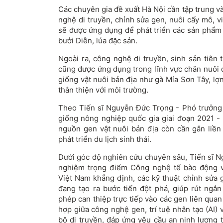
Các chuyên gia đề xuất Hà Nội cần tập trung v
nghệ di truyền, chỉnh sửa gen, nuôi cấy mô, 
sẽ được ứng dụng để phát triển các sản phẩm
bưởi Diễn, lúa đặc sản.
Ngoài ra, công nghệ di truyền, sinh sản tiên t
cũng được ứng dụng trong lĩnh vực chăn nuôi đ
giống vật nuôi bản địa như gà Mía Sơn Tây, lợ
thân thiện với môi trường.
Theo Tiến sĩ Nguyễn Đức Trọng - Phó trưởng
giống nông nghiệp quốc gia giai đoạn 2021 - 
nguồn gen vật nuôi bản địa còn cần gắn liền
phát triển du lịch sinh thái.
Dưới góc độ nghiên cứu chuyên sâu, Tiến sĩ 
nghiệm trọng điểm Công nghệ tế bào động v
Việt Nam khẳng định, các kỹ thuật chỉnh sửa 
đang tạo ra bước tiến đột phá, giúp rút ngắn
phép can thiệp trực tiếp vào các gen liên quan 
hợp giữa công nghệ gen, trí tuệ nhân tạo (AI) v
bộ di truyền, đáp ứng yêu cầu an ninh lương t