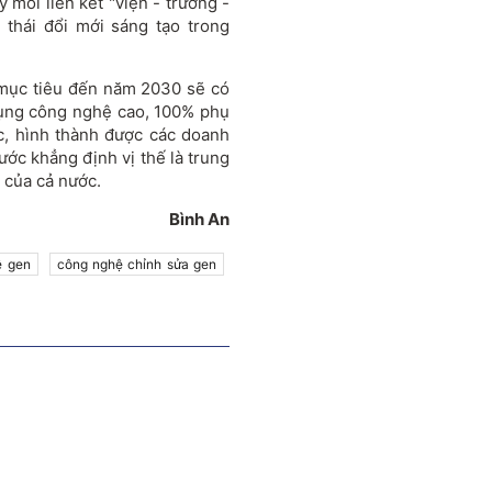
 mối liên kết "viện - trường -
thái đổi mới sáng tạo trong
 mục tiêu đến năm 2030 sẽ có
dụng công nghệ cao, 100% phụ
c, hình thành được các doanh
ớc khẳng định vị thế là trung
 của cả nước.
Bình An
ệ gen
công nghệ chỉnh sửa gen