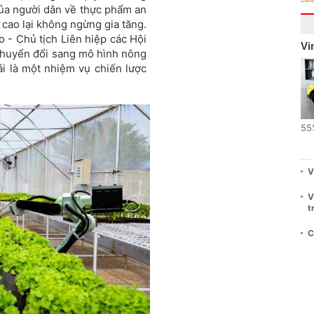
của người dân về thực phẩm an
cao lại không ngừng gia tăng.
o - Chủ tịch Liên hiệp các Hội
Vi
chuyển đổi sang mô hình nông
ái là một nhiệm vụ chiến lược
55
V
V
t
C