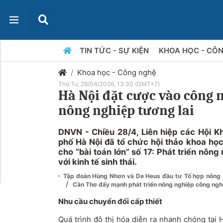
TIN TỨC - SỰ KIỆN
KHOA HỌC - CÔ
Khoa học - Công nghệ
Thứ Tư, 29/04/2026, 13:30 (GMT+7)
Hà Nội đặt cược vào công 
nông nghiệp tương lai
DNVN - Chiều 28/4, Liên hiệp các Hội K
phố Hà Nội đã tổ chức hội thảo khoa học
cho “bài toán lớn” số 17: Phát triển nôn
với kinh tế sinh thái.
Tập đoàn Hùng Nhơn và De Heus đầu tư Tổ hợp nông 
/
Cần Thơ đẩy mạnh phát triển nông nghiệp công ngh
Nhu cầu chuyển đổi cấp thiết
Quá trình đô thị hóa diễn ra nhanh chóng tại