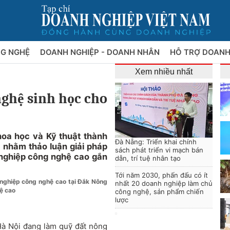
NG NGHỆ
DOANH NGHIỆP - DOANH NHÂN
HỖ TRỢ DOANH
Xem nhiều nhất
nghệ sinh học cho
hoa học và Kỹ thuật thành
Đà Nẵng: Triển khai chính
 nhằm thảo luận giải pháp
sách phát triển vi mạch bán
g nghiệp công nghệ cao gắn
dẫn, trí tuệ nhân tạo
Tới năm 2030, phấn đấu có ít
nghiệp công nghệ cao tại Đắk Nông
nhất 20 doanh nghiệp làm chủ
ệ cao
công nghệ, sản phẩm chiến
lược
 Hà Nội đang làm quỹ đất nông