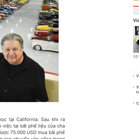
Vi
55
V
V
t
C
c tại California. Sau khi ra
 việc tại bãi phế liệu của cha
 được 75.000 USD mua bãi phế
vợ con chuyển vào sống trong