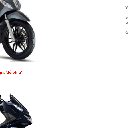
V
V
t
C
iá 'dễ chịu'