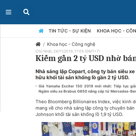
TIN TỨC - SỰ KIỆN
KHOA HỌC - CÔ
Khoa học - Công nghệ
Chủ Nhật, 24/11/2019, 17:05 (GMT+7)
Kiếm gần 2 tỷ USD nhờ bán 
Nhà sáng lập Copart, công ty bán siêu xe 
hữu khối tài sản khổng lồ gần 2 tỷ USD.
Giá Yamaha Exciter 150 2019 mới nhất: Tiếp tục g
Ngắm siêu xe Brabus G850 nâng cấp từ Mercedes-Be
Theo Bloomberg Billionaires Index, việc kinh d
mang về cho nhà sáng lập công ty chuyên bán s
Johnson khối tài sản khổng lồ 1,9 tỷ USD.