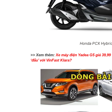
Honda PCX Hybri
>> Xem thêm:
Xe máy điện Yadea G5 giá 39,99 t
‘đấu’ với VinFast Klara?