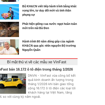
Bộ KH&CN viết tiếp hành trình bằng khát
vọng lớn, tư duy đổi mới và tinh thần
phụng sự
Phát hiện giống cua nước ngọt hoàn toàn
mới trên núi Bà Đen
Hành trình 80 năm đóng góp của ngành
KH&CN qua góc nhìn nguyên Bộ trưởng
Nguyễn Quân
Bí mật thú vị về các mẫu xe VinFast
nFast bán 16.172 ô tô điện trong tháng 1/2026
DNVN - VinFast vừa công bố kết
quả kinh doanh ấn tượng trong
tháng 1/2026 khi bàn giao tổng
cộng 16.172 ô tô điện các loại tới
khách hàng tại Việt Nam, tăng
% so với cùng kỳ năm ngoái.