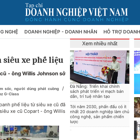
NG NGHỆ
DOANH NGHIỆP - DOANH NHÂN
HỖ TRỢ DOANH
Xem nhiều nhất
siêu xe phế liệu
cũ - ông Willis Johnson sở
Đà Nẵng: Triển khai chính
/
iảm sốc, người dùng phát cuồng
sách phát triển vi mạch bán
nz G-Class
dẫn, trí tuệ nhân tạo
oanh phế liệu từ siêu xe cũ đã
Tới năm 2030, phấn đấu có ít
iêu xe cũ Copart - ông Willis
nhất 20 doanh nghiệp làm chủ
công nghệ, sản phẩm chiến
lược