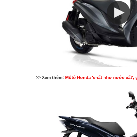
>> Xem thêm:
Môtô Honda 'chất như nước cất', g