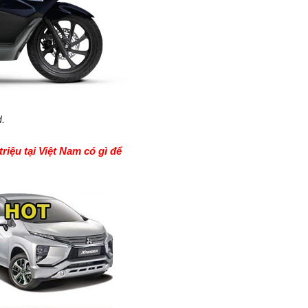
d
.
riệu tại Việt Nam có gì để