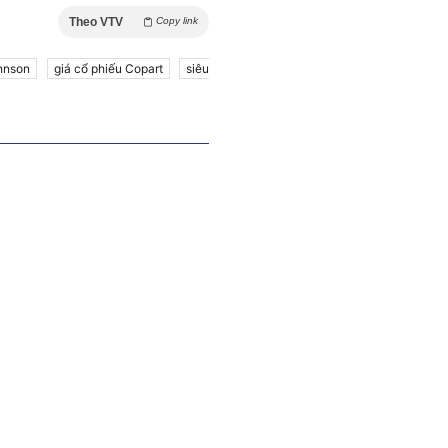
Theo VTV
Copy link
ohnson
giá cổ phiếu Copart
siêu