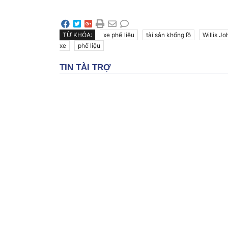
TỪ KHÓA:
xe phế liệu
tài sản khổng lồ
Willis J
xe
phế liệu