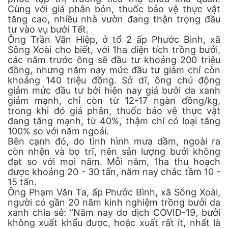
Cùng với giá phân bón, thuốc bảo vệ thực vật
tăng cao, nhiều nhà vườn đang thận trọng đầu
tư vào vụ bưởi Tết.
Ông Trần Văn Hiệp, ở tổ 2 ấp Phước Bình, xã
Sông Xoài cho biết, với 1ha diện tích trồng bưởi,
các năm trước ông sẽ đầu tư khoảng 200 triệu
đồng, nhưng năm nay mức đầu tư giảm chỉ còn
khoảng 140 triệu đồng. Sở dĩ, ông chủ động
giảm mức đầu tư bởi hiện nay giá bưởi da xanh
giảm mạnh, chỉ còn từ 12-17 ngàn đồng/kg,
trong khi đó giá phân, thuốc bảo vệ thực vật
đang tăng mạnh, từ 40%, thậm chí có loại tăng
100% so với năm ngoái.
Bên cạnh đó, do tình hình mưa dầm, ngoài ra
còn nhện và bọ trĩ, nên sản lượng bưởi không
đạt so với mọi năm. Mỗi năm, 1ha thu hoạch
được khoảng 20 - 30 tấn, năm nay chắc tầm 10 -
15 tấn.
Ông Phạm Văn Ta, ấp Phước Bình, xã Sông Xoài,
người có gần 20 năm kinh nghiệm trồng bưởi da
xanh chia sẻ: “Năm nay do dịch COVID-19, bưởi
không xuất khẩu được, hoặc xuất rất ít, nhất là