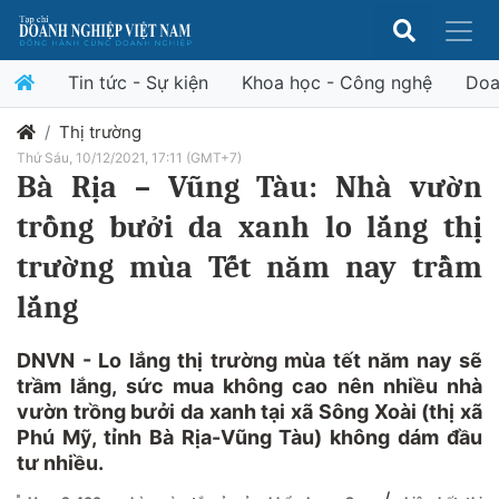
Tin tức - Sự kiện
Khoa học - Công nghệ
Doa
Thị trường
Thứ Sáu, 10/12/2021, 17:11 (GMT+7)
Bà Rịa – Vũng Tàu: Nhà vườn
trồng bưởi da xanh lo lắng thị
trường mùa Tết năm nay trầm
lắng
DNVN - Lo lắng thị trường mùa tết năm nay sẽ
trầm lắng, sức mua không cao nên nhiều nhà
vườn trồng bưởi da xanh tại xã Sông Xoài (thị xã
Phú Mỹ, tỉnh Bà Rịa-Vũng Tàu) không dám đầu
tư nhiều.