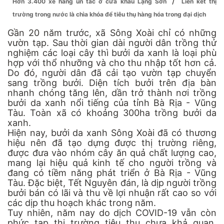
/
Hơn 3.400 xe hàng ùn tắc ở cửa khẩu Lạng Sơn
Liên kết thị
trường trong nước là chìa khóa để tiêu thụ hàng hóa trong đại dịch
Gần 20 năm trước, xã Sông Xoài chỉ có những
vườn tạp. Sau thời gian dài người dân trồng thử
nghiệm các loại cây thì bưởi da xanh là loại phù
hợp với thổ nhưỡng và cho thu nhập tốt hơn cả.
Do đó, người dân đã cải tạo vườn tạp chuyển
sang trồng bưởi. Diện tích bưởi trên địa bàn
nhanh chóng tăng lên, dần trở thành nơi trồng
bưởi da xanh nổi tiếng của tỉnh Bà Rịa - Vũng
Tàu. Toàn xã có khoảng 300ha trồng bưởi da
xanh.
Hiện nay, bưởi da xanh Sông Xoài đã có thương
hiệu nên đã tạo dựng được thị trường riêng,
được đưa vào nhóm cây ăn quả chất lượng cao,
mang lại hiệu quả kinh tế cho người trồng và
đang có tiềm năng phát triển ở Bà Rịa - Vũng
Tàu. Đặc biệt, Tết Nguyên đán, là dịp người trồng
bưởi bán có lãi và thu về lợi nhuận rất cao so với
các dịp thu hoạch khác trong năm.
Tuy nhiên, năm nay do dịch COVID-19 vẫn còn
phức tạp thị trường tiêu thụ chưa khả quan.