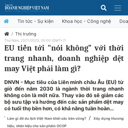
Tin tức - Sự kiện
Khoa học - Công nghệ
Doa
Thị trường
Thứ Năm, 23/11/2023, 00:00 (GMT+7)
EU tiến tới "nói không” với thời
trang nhanh, doanh nghiệp dệt
may Việt phải làm gì?
DNVN - Mục tiêu của Liên minh châu Âu (EU) từ
giờ đến năm 2030 là ngành thời trang nhanh
không còn là mốt nữa. Thay vào đó sẽ giảm các
bộ sưu tập và hướng đến các sản phẩm dệt may
có tuổi thọ bền hơn, có khả năng tuần hoàn…
/
Làm gì để du lịch Việt Nam khởi sắc bền vững?
Xây dựng thương
hiệu, nhãn hiệu cho sản phẩm OCOP