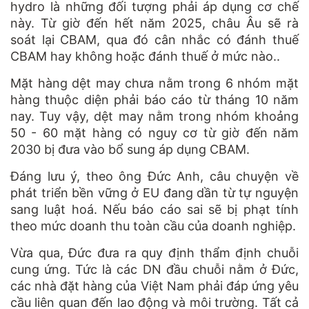
hydro là những đối tượng phải áp dụng cơ chế
này. Từ giờ đến hết năm 2025, châu Âu sẽ rà
soát lại CBAM, qua đó cân nhắc có đánh thuế
CBAM hay không hoặc đánh thuế ở mức nào..
Mặt hàng dệt may chưa nằm trong 6 nhóm mặt
hàng thuộc diện phải báo cáo từ tháng 10 năm
nay. Tuy vậy, dệt may nằm trong nhóm khoảng
50 - 60 mặt hàng có nguy cơ từ giờ đến năm
2030 bị đưa vào bổ sung áp dụng CBAM.
Đáng lưu ý, theo ông Đức Anh, câu chuyện về
phát triển bền vững ở EU đang dần từ tự nguyện
sang luật hoá. Nếu báo cáo sai sẽ bị phạt tính
theo mức doanh thu toàn cầu của doanh nghiệp.
Vừa qua, Đức đưa ra quy định thẩm định chuỗi
cung ứng. Tức là các DN đầu chuỗi nằm ở Đức,
các nhà đặt hàng của Việt Nam phải đáp ứng yêu
cầu liên quan đến lao động và môi trường. Tất cả