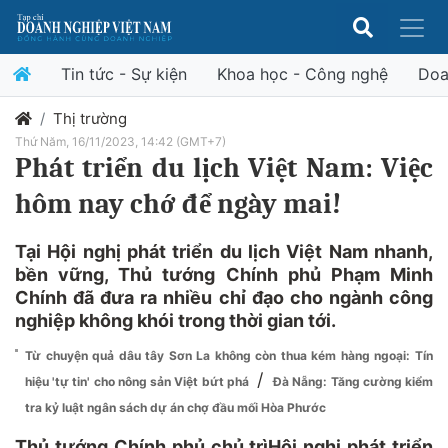
Tin tức - Sự kiện
Khoa học - Công nghệ
Doa
Thị trường
Thứ Năm, 16/11/2023, 14:42 (GMT+7)
Phát triển du lịch Việt Nam: Việc
hôm nay chớ để ngày mai!
Tại Hội nghị phát triển du lịch Việt Nam nhanh,
bền vững, Thủ tướng Chính phủ Phạm Minh
Chính đã đưa ra nhiều chỉ đạo cho ngành công
nghiệp không khói trong thời gian tới.
Từ chuyện quả dâu tây Sơn La không còn thua kém hàng ngoại: Tín
/
hiệu 'tự tin' cho nông sản Việt bứt phá
Đà Nẵng: Tăng cường kiểm
tra kỷ luật ngân sách dự án chợ đầu mối Hòa Phước
Thủ tướng Chính phủ chủ trìHội nghị phát triển