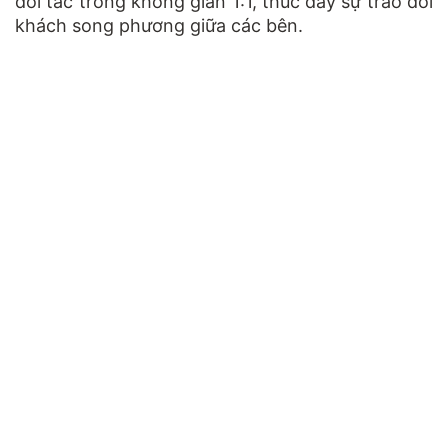
đối tác trong không gian 1:1, thúc đẩy sự trao đổi
khách song phương giữa các bên.