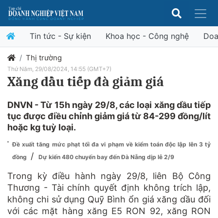
Tin tức - Sự kiện
Khoa học - Công nghệ
Doa
Thị trường
Thứ Năm, 29/08/2024, 14:55 (GMT+7)
Xăng dầu tiếp đà giảm giá
DNVN - Từ 15h ngày 29/8, các loại xăng dầu tiếp
tục được điều chỉnh giảm giá từ 84-299 đồng/lít
hoặc kg tuỳ loại.
Đề xuất tăng mức phạt tối đa vi phạm về kiểm toán độc lập lên 3 tỷ
/
đồng
Dự kiến 480 chuyến bay đến Đà Nẵng dịp lễ 2/9
Trong kỳ điều hành ngày 29/8, liên Bộ Công
Thương - Tài chính quyết định không trích lập,
không chi sử dụng Quỹ Bình ổn giá xăng dầu đối
với các mặt hàng xăng E5 RON 92, xăng RON