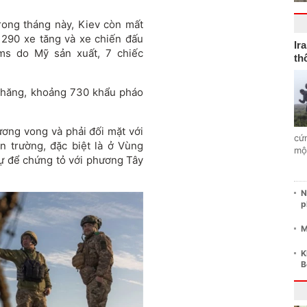
rong tháng này, Kiev còn mất
 290 xe tăng và xe chiến đấu
Ir
ms do Mỹ sản xuất, 7 chiếc
th
 thăng, khoảng 730 khẩu pháo
ương vong và phải đối mặt với
cứ
n trường, đặc biệt là ở Vùng
mộ
sự để chứng tỏ với phương Tây
N
p
M
K
B