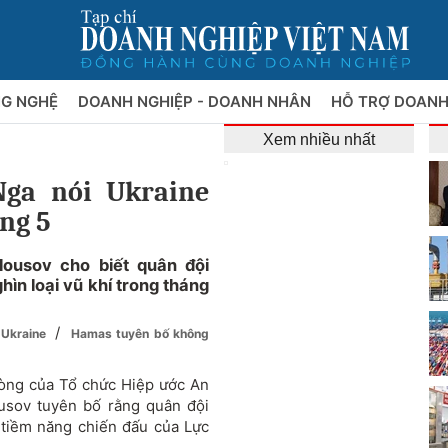
NG NGHỆ
DOANH NGHIỆP - DOANH NHÂN
HỖ TRỢ DOANH
Xem nhiều nhất
ga nói Ukraine
ng 5
ousov cho biết quân đội
ìn loại vũ khí trong tháng
/
i Ukraine
Hamas tuyên bố không
hòng của Tổ chức Hiệp ước An
usov tuyên bố rằng quân đội
 tiềm năng chiến đấu của Lực