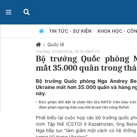
TIN TỨC - SỰ KIỆN
KHOA HỌC - CÔ
Quốc tế
Thứ Bảy, 01/06/2024, 10:19 (GMT+7)
Bộ trưởng Quốc phòng N
mất 35.000 quân trong thá
Bộ trưởng Quốc phòng Nga Andrey Bel
Ukraine mất hơn 35.000 quân và hàng ngh
này.
Đức phản đối đặt lá chắn tên lửa NATO trên bầu trờ
đàm phán ngừng bắn sau khi Israel tấn công Rafah
Phát biểu tại cuộc họp các bộ trưởng quốc p
ninh Tập thể (CSTO) ở Kazakhstan, ông Belo
Nga tiếp tục “làm giảm một cách có hệ thống
lượng Vũ trang Ukraine”.