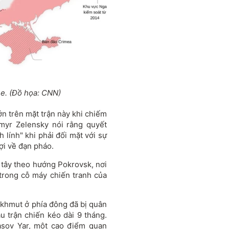
ne. (Đồ họa: CNN)
ớn trên mặt trận này khi chiếm
ymyr Zelensky nói rằng quyết
 lính" khi phải đối mặt với sự
ợi về đạn pháo.
a tây theo hướng Pokrovsk, nơi
 trong cỗ máy chiến tranh của
akhmut ở phía đông đã bị quân
 trận chiến kéo dài 9 tháng.
sov Yar, một cao điểm quan