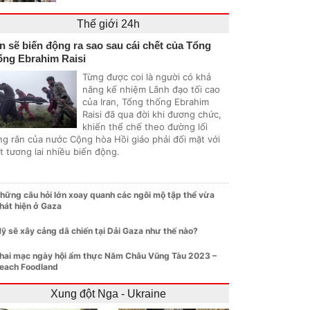
Thế giới 24h
an sẽ biến động ra sao sau cái chết của Tổng
ống Ebrahim Raisi
Từng được coi là người có khả
năng kế nhiệm Lãnh đạo tối cao
của Iran, Tổng thống Ebrahim
Raisi đã qua đời khi đương chức,
khiến thể chế theo đường lối
ng rắn của nước Cộng hòa Hồi giáo phải đối mặt với
t tương lai nhiều biến động.
hững câu hỏi lớn xoay quanh các ngôi mộ tập thể vừa
hát hiện ở Gaza
ỹ sẽ xây cảng dã chiến tại Dải Gaza như thế nào?
hai mạc ngày hội ẩm thực Năm Châu Vũng Tàu 2023 –
each Foodland
Xung đột Nga - Ukraine