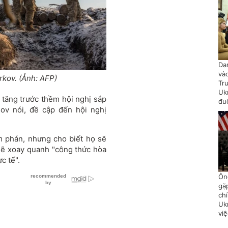
Da
và
rkov. (Ảnh: AFP)
Tr
Uk
tăng trước thềm hội nghị sắp
đu
sov nói, đề cập đến hội nghị
 phán, nhưng cho biết họ sẽ
sẽ xoay quanh "công thức hòa
c tế".
Ôn
gặ
chí
Uk
vi