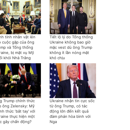
nh tính nhân vật lẻn
Tiết lộ lý do Tổng thống
o cuộc gặp của ông
Ukraine không bao giờ
ump và Tổng thống
mặc vest dù ông Trump
raine, bị mật vụ Mỹ
không ít lần nóng mặt
ổi khỏi Nhà Trắng
khó chịu
g Trump chính thức
Ukraine nhận tin cực sốc
p ông Zelensky: Mỹ
từ ông Trump, có tác
nh thức ‘bắt tay’ với
động lớn đến kết quả
raine thực hiện một
đàm phán hòa bình với
ệc gây chấn động?
Nga