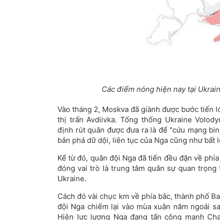
Các điểm nóng hiện nay tại Ukrai
Vào tháng 2, Moskva đã giành được bước tiến l
thị trấn Avdiivka. Tổng thống Ukraine Volod
định rút quân được đưa ra là để "cứu mạng binh
bắn phá dữ dội, liên tục của Nga cũng như bất l
Kể từ đó, quân đội Nga đã tiến đều đặn về phí
đóng vai trò là trung tâm quân sự quan trọng
Ukraine.
Cách đó vài chục km về phía bắc, thành phố B
đội Nga chiếm lại vào mùa xuân năm ngoái sau
Hiện lực lượng Nga đang tấn công mạnh Cha