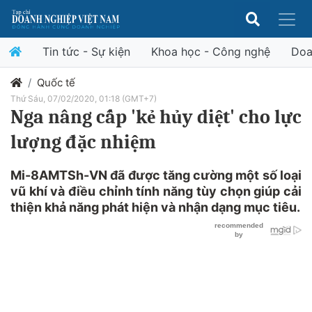
Tin tức - Sự kiện
Khoa học - Công nghệ
Doa
Quốc tế
Thứ Sáu, 07/02/2020, 01:18 (GMT+7)
Nga nâng cấp 'kẻ hủy diệt' cho lực
lượng đặc nhiệm
Mi-8AMTSh-VN đã được tăng cường một số loại
vũ khí và điều chỉnh tính năng tùy chọn giúp cải
thiện khả năng phát hiện và nhận dạng mục tiêu.