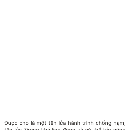
Được cho là một tên lửa hành trình chống hạm,
tên lửa Zircon khá linh động và có thể tấn công