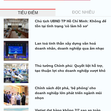
ĐỌC NHIỀU
TIÊU ĐIỂM
Chủ tịch UBND TP Hồ Chí Minh: Không để
tồn tại tình trạng 'cò làm hồ sơ'
Lan toả tinh thần xây dựng văn hoá
doanh nhân, doanh nghiệp qua âm nhạc
Thủ tướng Chính phủ: Quyết liệt hỗ trợ,
tạo thuận lợi cho doanh nghiệp vượt khó
Chính sách đột phá, ‘bệ phóng’ cho
doanh nghiệp lớn phát triển ngành mũi
nhọn
Vietjet đạt hàng không 7/7 sao an toàn