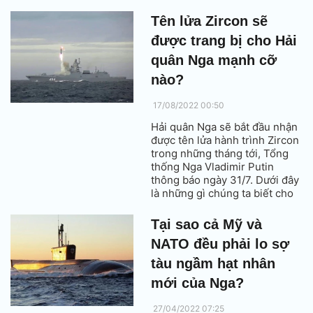
thế hệ thứ tư, nhưng chỉ một
loại có ưu thế vượt lên đối thủ.
Tên lửa Zircon sẽ
được trang bị cho Hải
quân Nga mạnh cỡ
nào?
17/08/2022 00:50
Hải quân Nga sẽ bắt đầu nhận
được tên lửa hành trình Zircon
trong những tháng tới, Tổng
thống Nga Vladimir Putin
thông báo ngày 31/7. Dưới đây
là những gì chúng ta biết cho
đến nay về loại tên lửa này.
Tại sao cả Mỹ và
NATO đều phải lo sợ
tàu ngầm hạt nhân
mới của Nga?
27/04/2022 07:25