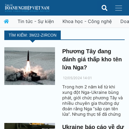
Tin tức - Sự kiện
Khoa học - Công nghệ
Doa
TÌM KIẾM: 3M22-ZIRCON
Phương Tây đang
đánh giá thấp kho tên
lửa Nga?
12/05/2024 14:01
Trong hơn 2 năm kể từ khi
xung đột Nga-Ukraine bùng
phát, giới chức phương Tây và
nhiều chuyên gia thường dự
đoán rằng Nga “sắp cạn tên
lửa”. Nhưng thực tế đã chứng
minh điều ngược lại.
Ukraine báo cáo về dự