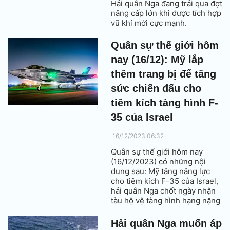
Hải quân Nga đang trải qua đợt
nâng cấp lớn khi được tích hợp
vũ khí mới cực mạnh.
Quân sự thế giới hôm
nay (16/12): Mỹ lắp
thêm trang bị để tăng
sức chiến đấu cho
tiêm kích tàng hình F-
35 của Israel
16/12/2023 06:32
Quân sự thế giới hôm nay
(16/12/2023) có những nội
dung sau: Mỹ tăng năng lực
cho tiêm kích F-35 của Israel,
hải quân Nga chốt ngày nhận
tàu hộ vệ tàng hình hạng nặng
tiên tiến, Đức chi mạnh tay
mua trực thăng tấn công.
Hải quân Nga muốn áp