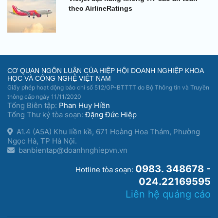
theo AirlineRatings
CƠ QUAN NGÔN LUẬN CỦA HIỆP HỘI DOANH NGHIỆP KHOA
HỌC VÀ CÔNG NGHỆ VIỆT NAM
Giấy phép hoạt động báo chí số 512/GP-BTTTT do Bộ Thông tin và Truyền
thông cấp ngày 11/11/2020
Tổng Biên tập:
Phan Huy Hiền
Tổng Thư ký tòa soạn:
Đặng Đức Hiệp
A1.4 (A5A) Khu liền kề, 671 Hoàng Hoa Thám, Phường
Ngọc Hà, TP Hà Nội.
banbientap@doanhnghiepvn.vn
0983. 348678 -
Hotline tòa soạn:
024.22169595
Liên hệ quảng cáo