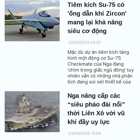
Tiêm kích Su-75 có
'ống dẫn khí Zircon'
mang lại khả năng
siêu cơ động
22/06/2023 09:30
Mặc dù dự án tiêm kích tàng
hình một động cơ Su-75
Checkmate của Nga đang
'chìm trong giấc ngủ đông' tuy
nhiên vẫn có những nhà phân
tích đang soi xét thiết kế của
nó.
Nga nâng cấp các
“siêu pháo đài nổi”
thời Liên Xô với vũ
khí đầy uy lực
03/06/2023 15:08