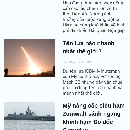
Nga đang thực hiện việc nâng
cấp các tàu chiến lớn có từ
thời Liên Xô. Nhưng ảnh
hưởng của cuộc xung đột tại
Ukraine cùng khó khăn về kinh
phí đã khiến Hải quân Nga gặp
nhiều thách thức trong quá
trình này.
Tên lửa nào nhanh
nhất thế giới?
31/05/2023 10:01
Dù tên lửa ICBM Minuteman
của Mỹ có thể bay với tốc độ
Mach 23 nhưng đây vẫn chưa
phải là dòng tên lửa nhanh và
mạnh nhất thế giới.
Mỹ nâng cấp siêu hạm
Zumwalt sánh ngang
khinh hạm Đô đốc
Gorshkov