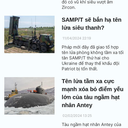
đó có vũ khí siêu vượt âm
Zircon.
SAMP/T sẽ bắn hạ tên
lửa siêu thanh?
11/04/2024 22:19
Pháp mới đây đã giao tổ hợp
tên lửa phòng không tầm xa tối
tân SAMP/T thứ hai cho
Ukraine để thay thế khẩu đội
Patriot bị tổn thất.
Tên lửa tầm xa cực
mạnh xóa bỏ điểm yếu
lớn của tàu ngầm hạt
nhân Antey
02/02/2024 13:25
Tàu ngầm hạt nhân Antey của