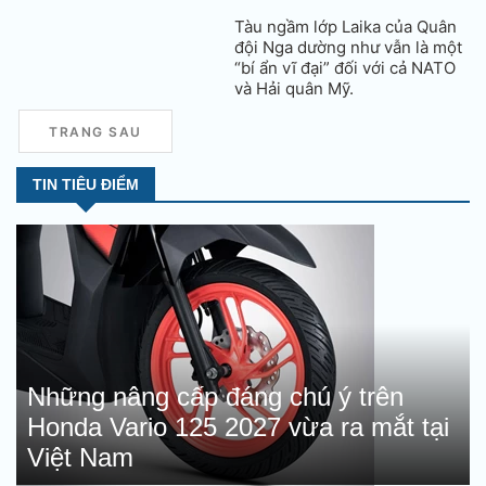
Tàu ngầm lớp Laika của Quân
đội Nga dường như vẫn là một
“bí ẩn vĩ đại” đối với cả NATO
và Hải quân Mỹ.
TRANG SAU
TIN TIÊU ĐIỂM
Những nâng cấp đáng chú ý trên
Honda Vario 125 2027 vừa ra mắt tại
Việt Nam