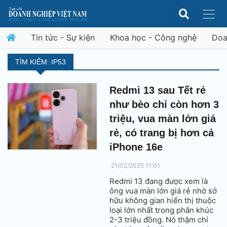
Tin tức - Sự kiện
Khoa học - Công nghệ
Doa
TÌM KIẾM: IP53
Redmi 13 sau Tết rẻ
như bèo chỉ còn hơn 3
triệu, vua màn lớn giá
rẻ, có trang bị hơn cả
iPhone 16e
21/02/2025 11:01
Redmi 13 đang được xem là
ông vua màn lớn giá rẻ nhờ sở
hữu không gian hiển thị thuộc
loại lớn nhất trong phân khúc
2-3 triệu đồng. Nó thậm chí