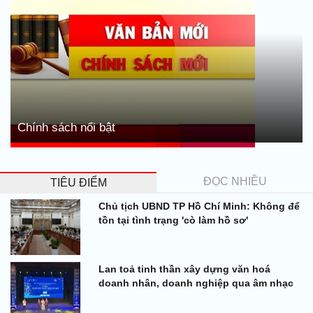
Chính sách nổi bật
ĐỌC NHIỀU
TIÊU ĐIỂM
Chủ tịch UBND TP Hồ Chí Minh: Không để
tồn tại tình trạng 'cò làm hồ sơ'
Lan toả tinh thần xây dựng văn hoá
doanh nhân, doanh nghiệp qua âm nhạc