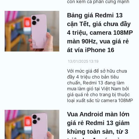
còn kèm cả phần cứng mạnh
áp đảo cả iPhone 16e vừa ra
mắt.
Bảng giá Redmi 13
cận Tết, giá chưa đầy
4 triệu, camera 108MP
màn 90Hz, vua giá rẻ
át vía iPhone 16
13/01/2025 13:19
Với mức giá để sở hữu chưa
đầy 4 triệu cho bản tiêu
chuẩn, Redmi 13 đang làm
mưa làm gió tại Việt Nam bởi
giá quá rẻ cho trang bị thuộc
loại xuất sắc từ camera 108MP
cho đến màn 90Hz đều có thể
đè đầu iPhone 16.
Vua Android màn lớn
giá rẻ Redmi 13 giảm
khủng toàn sàn, từ 3