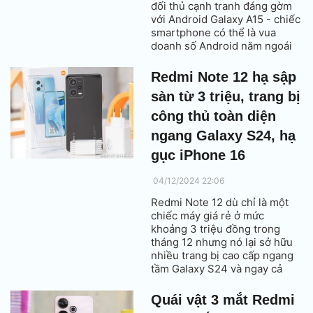
đối thủ cạnh tranh đáng gờm
với Android Galaxy A15 - chiếc
smartphone có thể là vua
doanh số Android năm ngoái
nhờ hàng tá trang bị cao cấp
như màn hình kích thước lớn,
Redmi Note 12 hạ sập
camera 50MP, pin 5000 mAh,
sàn từ 3 triệu, trang bị
có sạc nhanh 33W.
công thủ toàn diện
ngang Galaxy S24, hạ
gục iPhone 16
04/12/2024 22:06
Redmi Note 12 dù chỉ là một
chiếc máy giá rẻ ở mức
khoảng 3 triệu đồng trong
tháng 12 nhưng nó lại sở hữu
nhiều trang bị cao cấp ngang
tầm Galaxy S24 và ngay cả
iPhone 16 vừa ra mắt cũng
chưa có.
Quái vật 3 mắt Redmi