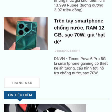
nhưng mức giá khởi điểm chỉ
13.999 Rupee (tương đương
3,97 triệu đồng).
Trên tay smartphone
chống nước, RAM 12
GB, sạc 70W, giá ‘hạt
dẻ’
21/03/2024 00:16
DNVN - Tecno Pova 6 Pro 5G
là smartphone gaming có thiết
kế ấn tượng, cấu hình tốt, hỗ
trợ chống nước, sạc 70W.
TRANG SAU
TIN TIÊU ĐIỂM