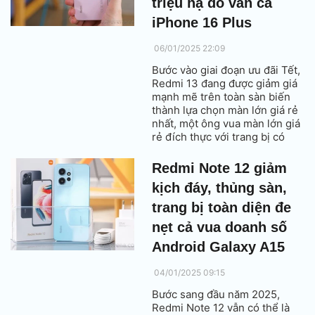
triệu hạ đo ván cả
iPhone 16 Plus
06/01/2025 22:09
Bước vào giai đoạn ưu đãi Tết,
Redmi 13 đang được giảm giá
mạnh mẽ trên toàn sàn biến
thành lựa chọn màn lớn giá rẻ
nhất, một ông vua màn lớn giá
rẻ đích thực với trang bị có
phần còn trội hơn cả iPhone
16 Plus.
Redmi Note 12 giảm
kịch đáy, thủng sàn,
trang bị toàn diện đe
nẹt cả vua doanh số
Android Galaxy A15
04/01/2025 09:15
Bước sang đầu năm 2025,
Redmi Note 12 vẫn có thể là