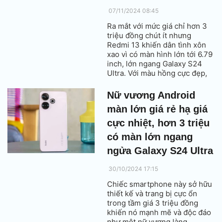
07/11/2024 08:45
Ra mắt với mức giá chỉ hơn 3
triệu đồng chút ít nhưng
Redmi 13 khiến dân tình xôn
xao vì có màn hình lớn tới 6.79
inch, lớn ngang Galaxy S24
Ultra. Với màu hồng cực đẹp,
nó được gọi là nữ hoàng trong
phân khúc Android giá rẻ.
Nữ vương Android
màn lớn giá rẻ hạ giá
cực nhiệt, hơn 3 triệu
có màn lớn ngang
ngửa Galaxy S24 Ultra
30/10/2024 17:15
Chiếc smartphone này sở hữu
thiết kế và trang bị cực ổn
trong tầm giá 3 triệu đồng
khiến nó mạnh mẽ và độc đáo
như một nữ vương làng