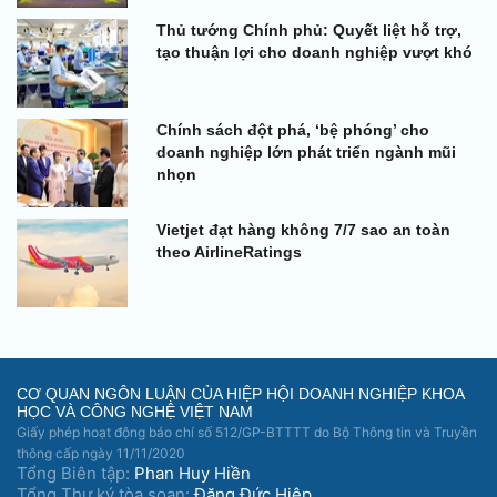
Thủ tướng Chính phủ: Quyết liệt hỗ trợ,
tạo thuận lợi cho doanh nghiệp vượt khó
Chính sách đột phá, ‘bệ phóng’ cho
doanh nghiệp lớn phát triển ngành mũi
nhọn
Vietjet đạt hàng không 7/7 sao an toàn
theo AirlineRatings
CƠ QUAN NGÔN LUẬN CỦA HIỆP HỘI DOANH NGHIỆP KHOA
HỌC VÀ CÔNG NGHỆ VIỆT NAM
Giấy phép hoạt động báo chí số 512/GP-BTTTT do Bộ Thông tin và Truyền
thông cấp ngày 11/11/2020
Tổng Biên tập:
Phan Huy Hiền
Tổng Thư ký tòa soạn:
Đặng Đức Hiệp