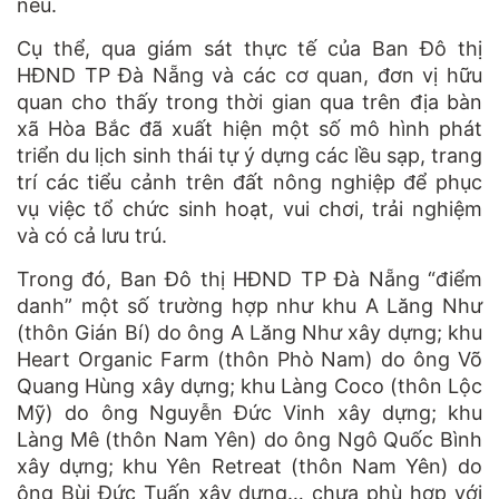
nêu.
Cụ thể, qua giám sát thực tế của Ban Đô thị
HĐND TP Đà Nẵng và các cơ quan, đơn vị hữu
quan cho thấy trong thời gian qua trên địa bàn
xã Hòa Bắc đã xuất hiện một số mô hình phát
triển du lịch sinh thái tự ý dựng các lều sạp, trang
trí các tiểu cảnh trên đất nông nghiệp để phục
vụ việc tổ chức sinh hoạt, vui chơi, trải nghiệm
và có cả lưu trú.
Trong đó, Ban Đô thị HĐND TP Đà Nẵng “điểm
danh” một số trường hợp như khu A Lăng Như
(thôn Gián Bí) do ông A Lăng Như xây dựng; khu
Heart Organic Farm (thôn Phò Nam) do ông Võ
Quang Hùng xây dựng; khu Làng Coco (thôn Lộc
Mỹ) do ông Nguyễn Đức Vinh xây dựng; khu
Làng Mê (thôn Nam Yên) do ông Ngô Quốc Bình
xây dựng; khu Yên Retreat (thôn Nam Yên) do
ông Bùi Đức Tuấn xây dựng… chưa phù hợp với