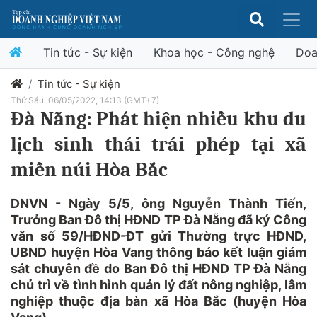
Tin tức - Sự kiện
Khoa học - Công nghệ
Doa
Tin tức - Sự kiện
Thứ Sáu, 06/05/2022, 14:13 (GMT+7)
Đà Nẵng: Phát hiện nhiều khu du
lịch sinh thái trái phép tại xã
miền núi Hòa Bắc
DNVN - Ngày 5/5, ông Nguyễn Thành Tiến,
Trưởng Ban Đô thị HĐND TP Đà Nẵng đã ký Công
văn số 59/HĐND-ĐT gửi Thường trực HĐND,
UBND huyện Hòa Vang thông báo kết luận giám
sát chuyên đề do Ban Đô thị HĐND TP Đà Nẵng
chủ trì về tình hình quản lý đất nông nghiệp, lâm
nghiệp thuộc địa bàn xã Hòa Bắc (huyện Hòa