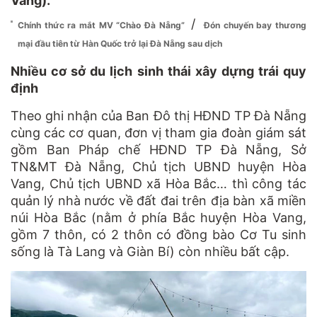
Vang).
/
Chính thức ra mắt MV “Chào Đà Nẵng”
Đón chuyến bay thương
mại đầu tiên từ Hàn Quốc trở lại Đà Nẵng sau dịch
Nhiều cơ sở du lịch sinh thái xây dựng trái quy
định
Theo ghi nhận của Ban Đô thị HĐND TP Đà Nẵng
cùng các cơ quan, đơn vị tham gia đoàn giám sát
gồm Ban Pháp chế HĐND TP Đà Nẵng, Sở
TN&MT Đà Nẵng, Chủ tịch UBND huyện Hòa
Vang, Chủ tịch UBND xã Hòa Bắc… thì công tác
quản lý nhà nước về đất đai trên địa bàn xã miền
núi Hòa Bắc (nằm ở phía Bắc huyện Hòa Vang,
gồm 7 thôn, có 2 thôn có đồng bào Cơ Tu sinh
sống là Tà Lang và Giàn Bí) còn nhiều bất cập.