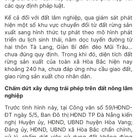
các quy định pháp luật.
Kể cả đối với đất lâm nghiệp, qua giám sát phát
hiện một số khu vực chuyển đổi từ đất rừng sản
xuất sang hình thức tự phát theo mô hình phát
triển du lịch sinh thái, nằm dọc tuyến đường từ
hai thôn Tà Lang, Giàn Bí đến đèo Mũi Trâu…
chưa đúng quy định. Trong khi đó, diện tích đất
rừng sản xuất của toàn xã Hòa Bắc hiện nay
khoảng 240 ha, chưa đáp ứng nhu cầu giao đất,
giao rừng sản xuất cho nhân dân.
Chấm dứt xây dựng trái phép trên đất nông lâm
nghiệp
Trước tình hình này, tại Công văn số 59/HĐND-
ĐT ngày 5/5, Ban Đô thị HĐND TP Đà Nẵng kiến
nghị Huyện ủy, HĐND, UBND huyện Hòa Vang;
Đảng ủy, HĐND, UBND xã Hòa Bắc chấn chính,
xử lý, chấm dứt việc sử dụng đất không đúng