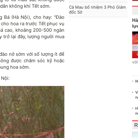
dân không khí Tết sớm.
Cà Mau bổ nhiệm 3 Phó Giám
đốc Sở
 Bá (Hà Nội), cho hay: "Đào
Hà
cho hoa ra trước Tết phục vụ
lự
khá cao, khoảng 200-500 ngàn
y trở lại đây, lượng người mua
đào nở sớm với số lượng ít để
hông được chăm sóc kỹ hoặc
vớ
bung hoa sớm.
 Nội:
N
V
n
H
n
R