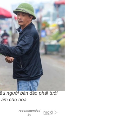
u người bán đào phải tưới
ộ ẩm cho hoa