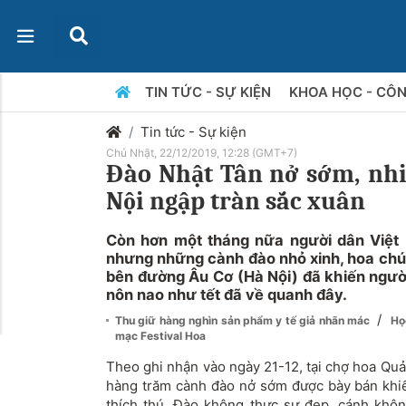
TIN TỨC - SỰ KIỆN
KHOA HỌC - CÔ
Tin tức - Sự kiện
Chủ Nhật, 22/12/2019, 12:28 (GMT+7)
Đào Nhật Tân nở sớm, nh
Nội ngập tràn sắc xuân
Còn hơn một tháng nữa người dân Việt
nhưng những cành đào nhỏ xinh, hoa chú
bên đường Âu Cơ (Hà Nội) đã khiến người
nôn nao như tết đã về quanh đây.
/
Thu giữ hàng nghìn sản phẩm y tế giả nhãn mác
Họ
mạc Festival Hoa
Theo ghi nhận vào ngày 21-12, tại chợ hoa Quả
hàng trăm cành đào nở sớm được bày bán khiế
thích thú. Đào không thực sự đẹp, cánh khô