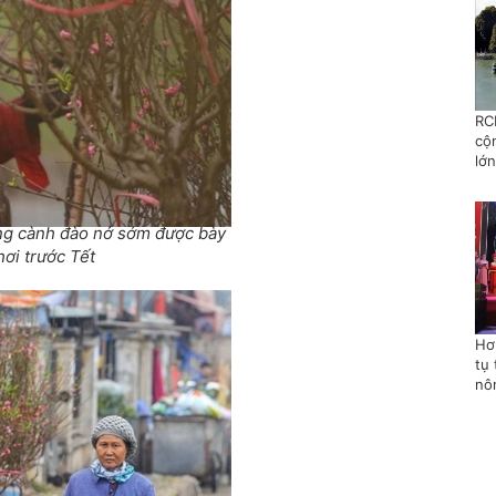
RC
cộ
lớn
ng cành đào nở sớm được bày
ơi trước Tết
Hơ
tụ 
nô