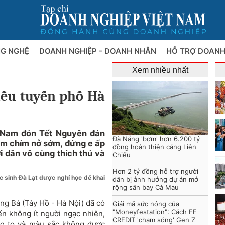
NG NGHỆ
DOANH NGHIỆP - DOANH NHÂN
HỖ TRỢ DOANH
Xem nhiều nhất
iều tuyến phố Hà
 Nam đón Tết Nguyên đán
Đà Nẵng 'bơm' hơn 6.200 tỷ
m chím nở sớm, đứng e ấp
đồng hoàn thiện cảng Liên
 dân vô cùng thích thú và
Chiểu
Hơn 2 tỷ đồng hỗ trợ người
c sinh Đà Lạt được nghỉ học để khai
dân bị ảnh hưởng dự án mở
rộng sân bay Cà Mau
ng Bá (Tây Hồ - Hà Nội) đã có
Giải mã sức nóng của
"Moneyfestation": Cách FE
n không ít người ngạc nhiên,
CREDIT 'chạm sóng' Gen Z
ng to và màu sắc không được