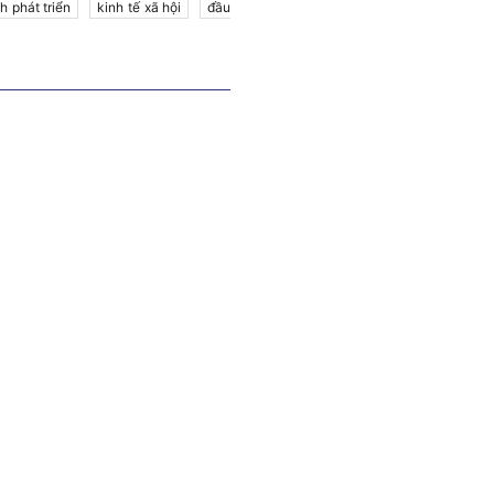
h phát triển
kinh tế xã hội
đầu