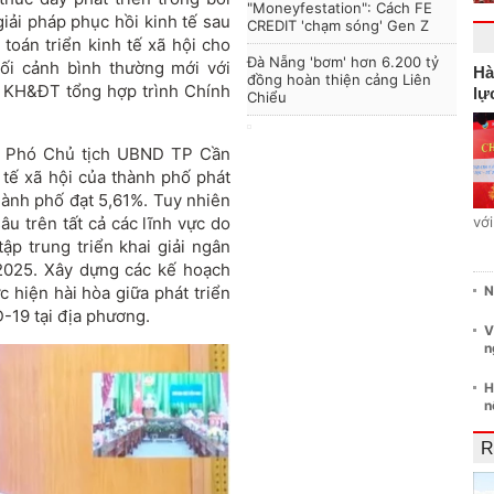
"Moneyfestation": Cách FE
giải pháp phục hồi kinh tế sau
CREDIT 'chạm sóng' Gen Z
 toán triển kinh tế xã hội cho
Đà Nẵng 'bơm' hơn 6.200 tỷ
ối cảnh bình thường mới với
Hà
đồng hoàn thiện cảng Liên
ộ KH&ĐT tổng hợp trình Chính
lự
Chiểu
n, Phó Chủ tịch UBND TP Cần
 tế xã hội của thành phố phát
hành phố đạt 5,61%. Tuy nhiên
âu trên tất cả các lĩnh vực do
vớ
p trung triển khai giải ngân
2025. Xây dựng các kế hoạch
 hiện hài hòa giữa phát triển
N
-19 tại địa phương.
V
n
H
n
R