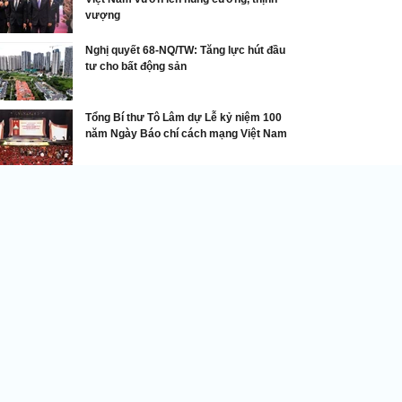
vượng
Nghị quyết 68-NQ/TW: Tăng lực hút đầu
tư cho bất động sản
Tổng Bí thư Tô Lâm dự Lễ kỷ niệm 100
năm Ngày Báo chí cách mạng Việt Nam
Chính sách nổi bật
 Tĩnh khai giảng khóa đào tạo nâng cao năng
c số cho cán bộ phường, xã
DNVN - Ngày 27/11 Sở Khoa học
và Công nghệ tỉnh Hà Tĩnh khai
giảng khóa đào tạo nâng cao
năng lực số cho cán bộ phụ trách
chuyển đổi số cấp xã năm 2025
i mục tiêu “Mỗi xã, phường là một điểm sáng số”.
hững chính sách kinh tế mới có hiệu lực từ tháng 9