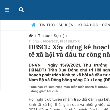
TIN TỨC - SỰ KIỆN
KHOA HỌC - CÔ
Tin tức - Sự kiện
Thứ Năm, 16/09/2021, 15:54 (GMT+7)
ĐBSCL: Xây dựng kế hoạch
tế xã hội và đầu tư công n
DNVN - Ngày 15/9/2021, Thứ trưởng
(KH&ĐT) Trần Duy Đông chủ trì Hội ngh
hoạch phát triển kinh tế xã hội và đầu 
Nam Bộ và Đồng bằng sông Cửu Long (Đ
Khô hạn và xâm nhập mặn diễn biến nhanh ở ĐBSCL
đang giảm tới 70%
Hội nghị trực tuyến nhằm trao đổi đánh giá kết
kinh tế xã hội thời gian qua và những việc c
2021, đề xuất các giải pháp cách làm hay để 