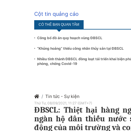
Cột tin quảng cáo
CÓ THỂ BẠN QUAN TÂM
Công bố đồ án quy hoạch vùng ĐBSCL
“Khủng hoảng” thiếu công nhân thủy sản tại ĐBSCL
Nhiều tỉnh thành ĐBSCL đồng loạt tái triển khai biện ph
phòng, chống Covid-19
Tin tức - Sự kiện
Thứ Tư, 08/09/2021, 11:27 (GMT+7)
ĐBSCL: Thiệt hại hàng n
ngàn hộ dân thiếu nước 
động của môi trường và c