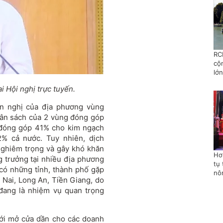
RC
cộ
lớn
 Hội nghị trực tuyến.
n nghị của địa phương vùng
ân sách của 2 vùng đóng góp
 đóng góp 41% cho kim ngạch
% cả nước. Tuy nhiên, dịch
nghiêm trọng và gây khó khăn
Hơ
ng trưởng tại nhiều địa phương
tụ 
 có những tỉnh, thành phố gặp
nô
 Nai, Long An, Tiền Giang, do
 đang là nhiệm vụ quan trọng
mới mở cửa dần cho các doanh