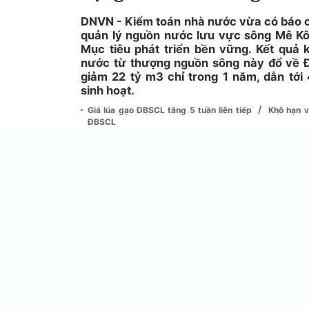
DNVN - Kiểm toán nhà nước vừa có báo c
quản lý nguồn nước lưu vực sông Mê Kôn
Mục tiêu phát triển bền vững. Kết quả 
nước từ thượng nguồn sông này đổ về 
giảm 22 tỷ m3 chỉ trong 1 năm, dẫn tới
sinh hoạt.
/
Giá lúa gạo ĐBSCL tăng 5 tuần liên tiếp
Khô hạn v
ĐBSCL
Cuộc kiểm toán được thực hiện trong bối cản
sông Mê Kông đã và đang phải đối mặt với nhữ
cực không thể lường trước từ hiện tượng biế
trường cũng như việc quản lý, khai thác và 
vững. Điều đó có khả năng ảnh hưởng trực t
triệu người dân trong lưu vực.
Tham gia cuộc kiểm toán có 3/6 quốc gia thuộ
gồm Kiểm toán Nhà nước (KTNN) Việt Nam, T
hỗ trợ chuyên môn, kỹ thuật của các chuyê
Indonesia, Ngân hàng Thế giới và Quỹ Kiểm to
Canada trong suốt quá trình kiểm toán từ khâ