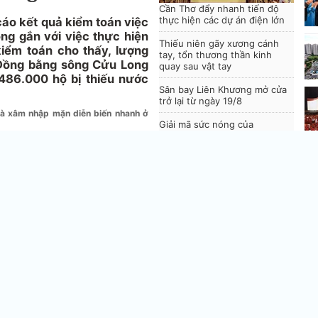
Cần Thơ đẩy nhanh tiến độ
thực hiện các dự án điện lớn
áo kết quả kiểm toán việc
g gắn với việc thực hiện
Thiếu niên gãy xương cánh
kiểm toán cho thấy, lượng
tay, tổn thương thần kinh
Đồng bằng sông Cửu Long
quay sau vật tay
 486.000 hộ bị thiếu nước
Sân bay Liên Khương mở cửa
trở lại từ ngày 19/8
à xâm nhập mặn diễn biến nhanh ở
Giải mã sức nóng của
"Moneyfestation": Cách FE
CREDIT 'chạm sóng' Gen Z
h các quốc gia thuộc lưu vực
ng thách thức, tác động tiêu
Đà Nẵng 'bơm' hơn 6.200 tỷ
Hà
n đổi khí hậu, suy thoái môi
đồng hoàn thiện cảng Liên
lự
sử dụng nguồn nước thiếu bền
Chiểu
iếp đến cuộc sống của hơn 65
c lưu vực sông (LVS) Mê Kông,
hái Lan và Myanmar. Cùng sự
vớ
n gia đến từ KTNN Malaysia,
án và Trách nhiệm giải trình
u lập kế hoạch, thực hiện và
N