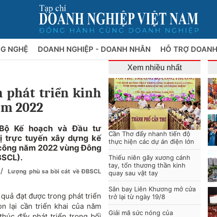
NG NGHỆ
DOANH NGHIỆP - DOANH NHÂN
HỖ TRỢ DOANH
Xem nhiều nhất
 phát triển kinh
ăm 2022
 Bộ Kế hoạch và Đầu tư
Cần Thơ đẩy nhanh tiến độ
ị trực tuyến xây dựng kế
thực hiện các dự án điện lớn
tư công năm 2022 vùng Đông
BSCL).
Thiếu niên gãy xương cánh
tay, tổn thương thần kinh
/
Lượng phù sa bồi cát về ĐBSCL
quay sau vật tay
Sân bay Liên Khương mở cửa
 quả đạt được trong phát triển
trở lại từ ngày 19/8
òn lại cần triển khai của năm
Giải mã sức nóng của
thúc đẩy phát triển trong bối