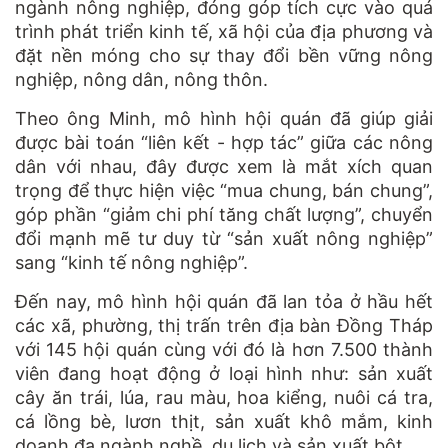
ngành nông nghiệp, đóng góp tích cực vào quá
trình phát triển kinh tế, xã hội của địa phương và
đặt nền móng cho sự thay đổi bền vững nông
nghiệp, nông dân, nông thôn.
Theo ông Minh, mô hình hội quán đã giúp giải
được bài toán “liên kết - hợp tác” giữa các nông
dân với nhau, đây được xem là mắt xích quan
trọng để thực hiện việc “mua chung, bán chung”,
góp phần “giảm chi phí tăng chất lượng”, chuyển
đổi mạnh mẽ tư duy từ “sản xuất nông nghiệp”
sang “kinh tế nông nghiệp”.
Đến nay, mô hình hội quán đã lan tỏa ở hầu hết
các xã, phường, thị trấn trên địa bàn Đồng Tháp
với 145 hội quán cùng với đó là hơn 7.500 thành
viên đang hoạt động ở loại hình như: sản xuất
cây ăn trái, lúa, rau màu, hoa kiểng, nuôi cá tra,
cá lồng bè, lươn thịt, sản xuất khô mắm, kinh
doanh đa ngành nghề, du lịch và sản xuất bột.