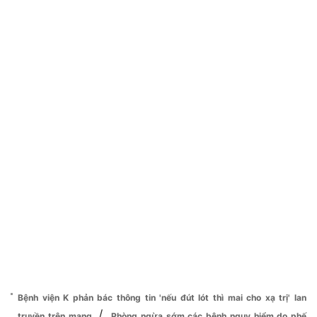
Bệnh viện K phản bác thông tin 'nếu đút lót thì mai cho xạ trị' lan
/
truyền trên mạng
Phòng ngừa sớm các bệnh nguy hiểm do phế