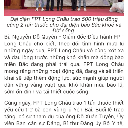
Đại diện FPT Long Châu trao 500 triệu đồng
cùng 2 tấn thuốc cho đại diện báo Sức khoẻ và
Đời sống.
Bà Nguyễn Đỗ Quyên - Giám đốc Điều hành FPT
Long Châu cho biết, theo dõi tình hình mưa lũ
những ngày qua, FPT Long Châu vô cùng xót xa
và đau lòng trước những khó khăn mà đồng bào
miền Bắc đang phải trải qua. FPT Long Châu
mong rằng những hoạt động đã, đang và sẽ triển
khai sẽ tiếp thêm động lực, sức mạnh giúp người
dân vững vàng vượt qua khó khăn mùa bão lũ,
sớm ổn định và tái thiết cuộc sống.
Cùng ngày, FPT Long Châu trao 1 tấn thuốc thiết
yếu cứu trợ bà con vùng lũ Yên Bái. Buổi lễ trao
tặng, có sự tham dự của ông Đỗ Xuân Tuyên, Ủy
viên Ban cán sự Đảng, Bí thư Đảng ủy Bộ Y tế,