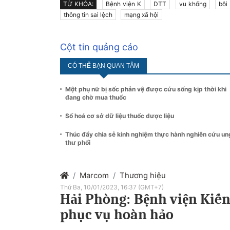
TỪ KHÓA:
Bệnh viện K
DTT
vu khống
bôi
thông tin sai lệch
mạng xã hội
Cột tin quảng cáo
CÓ THỂ BẠN QUAN TÂM
Một phụ nữ bị sốc phản vệ được cứu sống kịp thời khi
đang chờ mua thuốc
Số hoá cơ sở dữ liệu thuốc dược liệu
Thúc đẩy chia sẻ kinh nghiệm thực hành nghiên cứu un
thư phổi
Marcom
Thương hiệu
Thứ Ba, 10/01/2023, 16:37 (GMT+7)
Hải Phòng: Bệnh viện Kiế
phục vụ hoàn hảo