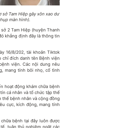
ơ sở Tam Hiệp gây xôn xao dư
chụp màn hình).
cơ sở 2 Tam Hiệp (huyện Thanh
đó khẳng định đây là thông tin
y 16/8/202, tài khoản Tiktok
o chỉ đích danh tên Bệnh viện
 bệnh viện. Các nội dung nêu
g, mang tính bôi nhọ, cố tình
đến hoạt động khám chữa bệnh
tín cá nhân và tổ chức tập thể
n thể bệnh nhân và cộng đồng
iêu cực, kích động, mang tính
 chữa bệnh tại đây luôn được
 tế, tuân thủ nghiêm ngặt các