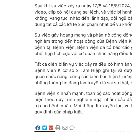
Sau khi sự việc xảy ra ngày 17/8 và 18/8/2024,
video, clip có nội dung sai lệch, về việc bị hà
khống, văng tục, nhắc đến lãnh đạo, đội ngũ bá
dùng tất cả các lời lẽ xúc phạm nhất để vu khốn
Sự việc gây hoang mang và phẫn nộ cộng đồng,
nghiêm trọng đến hoạt động của Bệnh viện K
bệnh tại Bệnh viện. Bệnh viện đã có báo cáo 
phối hợp tích cực với cơ quan chức năng điều tr
Tất cả diễn biến vụ việc xảy ra đều có hình ản
Bệnh viện K cơ sở 2 Tam Hiệp ghi lại và được
quan chức năng, cùng các biên bản hiện trườn
những thông tin đang lan truyền là sai sự thật, 
Bệnh viện K nhấn mạnh, toàn bộ các hoạt động
hiện theo quy trình nghiêm ngặt nhằm bảo đả
trị cho bệnh nhân. Mọi thông tin xuyên tạc, vu
quy định của pháp luật.