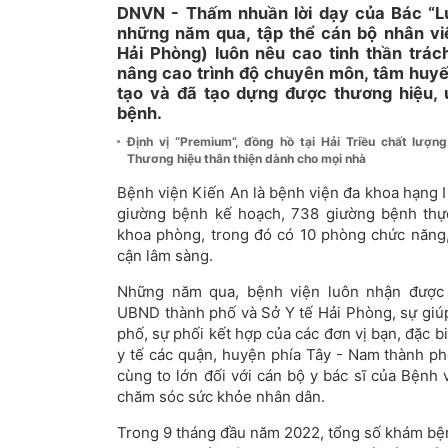
DNVN - Thấm nhuần lời dạy của Bác “L
những năm qua, tập thể cán bộ nhân vi
Hải Phòng) luôn nêu cao tinh thần trác
nâng cao trình độ chuyên môn, tâm huyết
tạo và đã tạo dựng được thương hiệu, u
bệnh.
Định vị “Premium”, đồng hồ tại Hải Triều chất lượn
Thương hiệu thân thiện dành cho mọi nhà
Bệnh viện Kiến An là bệnh viện đa khoa hạng 
giường bệnh kế hoạch, 738 giường bệnh thự
khoa phòng, trong đó có 10 phòng chức năng
cận lâm sàng.
Những năm qua, bệnh viện luôn nhận được
UBND thành phố và Sở Y tế Hải Phòng, sự giú
phố, sự phối kết hợp của các đơn vị bạn, đặc bi
y tế các quận, huyện phía Tây - Nam thành ph
cùng to lớn đối với cán bộ y bác sĩ của Bệnh 
chăm sóc sức khỏe nhân dân.
Trong 9 tháng đầu năm 2022, tổng số khám bện