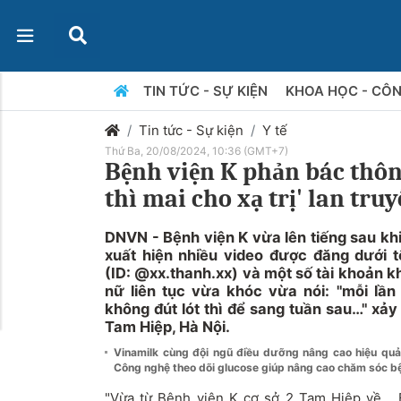
TIN TỨC - SỰ KIỆN
KHOA HỌC - CÔ
Tin tức - Sự kiện
Y tế
Thứ Ba, 20/08/2024, 10:36 (GMT+7)
Bệnh viện K phản bác thông
thì mai cho xạ trị' lan tr
DNVN - Bệnh viện K vừa lên tiếng sau kh
xuất hiện nhiều video được đăng dưới tê
(ID: @xx.thanh.xx) và một số tài khoản k
nữ liên tục vừa khóc vừa nói: "mỗi lần
không đút lót thì để sang tuần sau…" xảy 
Tam Hiệp, Hà Nội.
Vinamilk cùng đội ngũ điều dưỡng nâng cao hiệu q
Công nghệ theo dõi glucose giúp nâng cao chăm sóc b
"Vừa từ Bệnh viện K cơ sở 2 Tam Hiệp về...