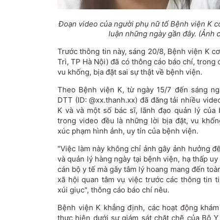
Đoạn video của người phụ nữ tố Bệnh viện K c
luận những ngày gần đây. (Ảnh 
Trước thông tin này, sáng 20/8, Bệnh viện K 
Trì, TP Hà Nội) đã có thông cáo báo chí, trong 
vu khống, bịa đặt sai sự thật về bệnh viện.
Theo Bệnh viện K, từ ngày 15/7 đến sáng ngà
DTT (ID: @xx.thanh.xx) đã đăng tải nhiều vide
K và và một số bác sĩ, lãnh đạo quản lý của
trong video đều là những lời bịa đặt, vu khốn
xúc phạm hình ảnh, uy tín của bệnh viện.
"Việc làm này không chỉ ảnh gây ảnh hưởng 
và quản lý hàng ngày tại bệnh viện, hạ thấp uy 
cán bộ y tế mà gây tâm lý hoang mang đến toà
xã hội quan tâm vụ việc trước các thông tin t
xúi giục", thông cáo báo chí nêu.
Bệnh viện K khẳng định, các hoạt động khám
thực hiện dưới sự giám sát chặt chẽ của Bộ Y