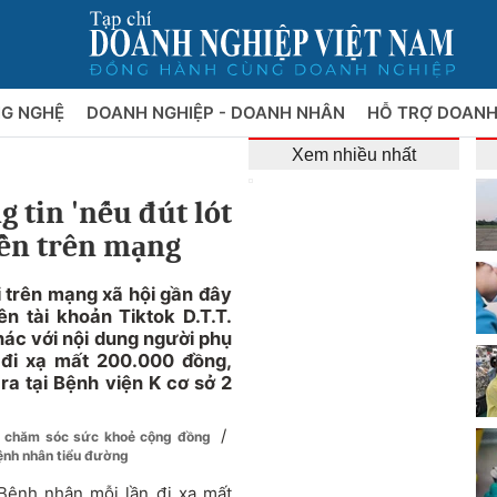
NG NGHỆ
DOANH NGHIỆP - DOANH NHÂN
HỖ TRỢ DOANH
Xem nhiều nhất
 tin 'nếu đút lót
uyền trên mạng
i trên mạng xã hội gần đây
n tài khoản Tiktok D.T.T.
hác với nội dung người phụ
 đi xạ mất 200.000 đồng,
ra tại Bệnh viện K cơ sở 2
/
uả chăm sóc sức khoẻ cộng đồng
ệnh nhân tiểu đường
 Bệnh nhân mỗi lần đi xạ mất