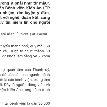
ương y phải như từ mẫu”,
ên Bệnh viện Kiến An (TP
h nhiệm, rèn luyện y đức,
 với nghề, đoàn kết, sáng
y tín, niềm tin cho người
/
g thế nào?
Nước giặt Zyclent -
I tuyến thành phố, quy mô 550
c kê. Được tổ chức thành 39
, 22 khoa lâm sàng và 7 khoa
 sự quan tâm của Thành uỷ,
p đỡ của các ban ngành thành
ệt là các bệnh viện, trung tâm
ố. Đây là nguồn động viên vô
viện Kiến An trong hành trình
h tại bệnh viện là gần 50.000