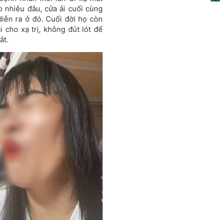
 nhiêu đâu, cửa ải cuối cùng
iễn ra ở đó. Cuối đời họ còn
i cho xạ trị, không đút lót để
ắt.