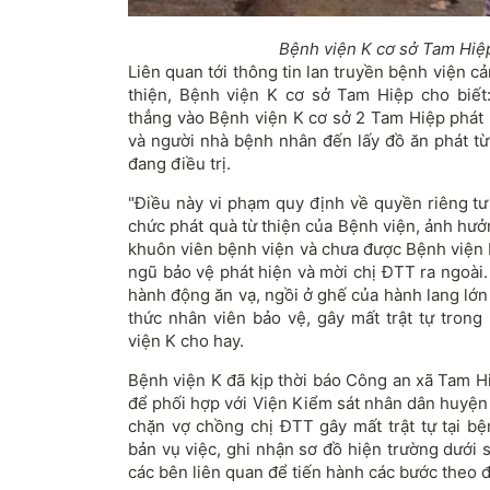
Bệnh viện K cơ sở Tam Hiệp
Liên quan tới thông tin lan truyền bệnh viện c
thiện, Bệnh viện K cơ sở Tam Hiệp cho biết
thẳng vào Bệnh viện K cơ sở 2 Tam Hiệp phát 
và người nhà bệnh nhân đến lấy đồ ăn phát từ
đang điều trị.
"Điều này vi phạm quy định về quyền riêng tư
chức phát quà từ thiện của Bệnh viện, ảnh hưở
khuôn viên bệnh viện và chưa được Bệnh viện 
ngũ bảo vệ phát hiện và mời chị ĐTT ra ngoài
hành động ăn vạ, ngồi ở ghế của hành lang lớn 
thức nhân viên bảo vệ, gây mất trật tự trong
viện K cho hay.
Bệnh viện K đã kịp thời báo Công an xã Tam H
để phối hợp với Viện Kiểm sát nhân dân huyện
chặn vợ chồng chị ĐTT gây mất trật tự tại bệ
bản vụ việc, ghi nhận sơ đồ hiện trường dưới 
các bên liên quan để tiến hành các bước theo đ