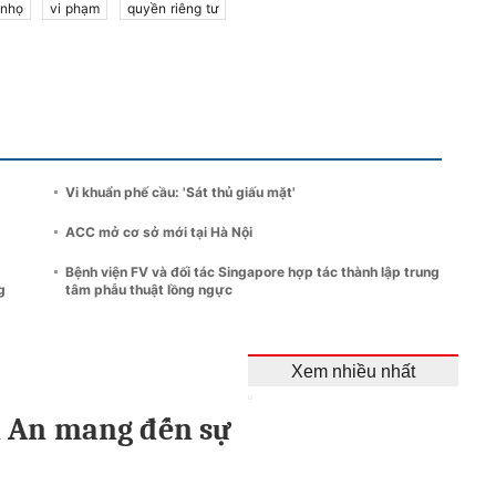
 nhọ
vi phạm
quyền riêng tư
Vi khuẩn phế cầu: 'Sát thủ giấu mặt'
ACC mở cơ sở mới tại Hà Nội
Bệnh viện FV và đối tác Singapore hợp tác thành lập trung
g
tâm phẫu thuật lồng ngực
Xem nhiều nhất
n An mang đến sự