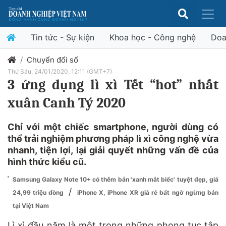
Tin tức - Sự kiện
Khoa học - Công nghệ
Doa
Chuyển đổi số
Thứ Sáu, 24/01/2020, 12:11 (GMT+7)
3 ứng dụng lì xì Tết “hot” nhất
xuân Canh Tý 2020
Chỉ với một chiếc smartphone, người dùng có
thể trải nghiệm phương pháp lì xì công nghệ vừa
nhanh, tiện lợi, lại giải quyết những vấn đề của
hình thức kiểu cũ.
Samsung Galaxy Note 10+ có thêm bản 'xanh mắt biếc' tuyệt đẹp, giá
/
24,99 triệu đồng
iPhone X, iPhone XR giá rẻ bất ngờ ngừng bán
tại Việt Nam
Lì xì đầu năm là một trong những phong tục tập