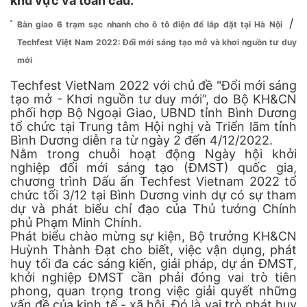
khu vực và toàn cầu.
/
Bàn giao 6 trạm sạc nhanh cho ô tô điện để lắp đặt tại Hà Nội
Techfest Việt Nam 2022: Đổi mới sáng tạo mở và khơi nguồn tư duy
mới
Techfest VietNam 2022 với chủ đề "Đổi mới sáng
tạo mở - Khơi nguồn tư duy mới”, do Bộ KH&CN
phối hợp Bộ Ngoại Giao, UBND tỉnh Bình Dương
tổ chức tại Trung tâm Hội nghị và Triển lãm tỉnh
Bình Dương diễn ra từ ngày 2 đến 4/12/2022.
Nằm trong chuỗi hoạt động Ngày hội khởi
nghiệp đổi mới sáng tạo (ĐMST) quốc gia,
chương trình Dấu ấn Techfest Vietnam 2022 tổ
chức tối 3/12 tại Bình Dương vinh dự có sự tham
dự và phát biểu chỉ đạo của Thủ tướng Chính
phủ Phạm Minh Chính.
Phát biểu chào mừng sự kiện, Bộ trưởng KH&CN
Huỳnh Thành Đạt cho biết, việc vận dụng, phát
huy tối đa các sáng kiến, giải pháp, dự án ĐMST,
khởi nghiệp ĐMST cần phải đóng vai trò tiên
phong, quan trọng trong việc giải quyết những
vấn đề của kinh tế - xã hội. Đó là vai trò phát huy