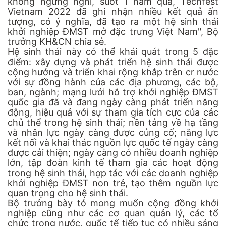
không ngừng nghỉ, suốt 1 năm qua, Techfest
Vietnam 2022 đã ghi nhận nhiều kết quả ấn
tượng, có ý nghĩa, đã tạo ra một hệ sinh thái
khởi nghiệp ĐMST mở đặc trưng Việt Nam", Bộ
trưởng KH&CN chia sẻ.
Hệ sinh thái này có thể khái quát trong 5 đặc
điểm: xây dựng và phát triển hệ sinh thái được
cộng hưởng và triển khai rộng khắp trên cr nước
với sự đồng hành của các địa phương, các bộ,
ban, ngành; mạng lưới hỗ trợ khởi nghiệp ĐMST
quốc gia đã và đang ngày càng phát triển năng
động, hiệu quả với sự tham gia tích cực của các
chủ thể trong hệ sinh thái; nền tảng về hạ tầng
và nhân lực ngày càng được củng cố; năng lực
kết nối và khai thác nguồn lực quốc tế ngày càng
được cải thiện; ngày càng có nhiều doanh nghiệp
lớn, tập đoàn kinh tế tham gia các hoạt động
trong hệ sinh thái, hợp tác với các doanh nghiệp
khởi nghiệp ĐMST non trẻ, tạo thêm nguồn lực
quan trọng cho hệ sinh thái.
Bộ trưởng bày tỏ mong muốn cộng đồng khởi
nghiệp cũng như các cơ quan quản lý, các tổ
chức trong nước, quốc tế tiếp tục có nhiều sáng