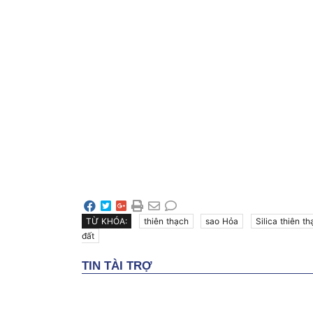
TỪ KHÓA:
thiên thạch
sao Hỏa
Silica thiên t
đất