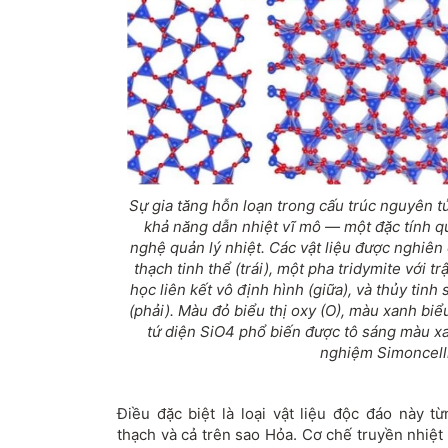
Sự gia tăng hỗn loạn trong cấu trúc nguyên t
khả năng dẫn nhiệt vĩ mô — một đặc tính q
nghệ quản lý nhiệt. Các vật liệu được nghiên
thạch tinh thể (trái), một pha tridymite với trậ
học liên kết vô định hình (giữa), và thủy tinh 
(phải). Màu đỏ biểu thị oxy (O), màu xanh biểu 
tứ diện SiO4 phổ biến được tô sáng màu x
nghiệm Simoncelli
Điều đặc biệt là loại vật liệu độc đáo này t
thạch và cả trên sao Hỏa. Cơ chế truyền nhiệt