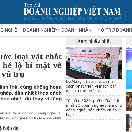
NG NGHỆ
DOANH NGHIỆP - DOANH NHÂN
HỖ TRỢ DOANH
Xem nhiều nhất
ước loại vật chất
 hé lộ bí mật về
 vũ trụ
Đà Nẵng: Triển khai chính
sách phát triển vi mạch bán
tinh thể, cũng không hoàn
dẫn, trí tuệ nhân tạo
i ghép, dẫn nhiệt theo cách
heo nhiệt độ thay vì tăng
Tới năm 2030, phấn đấu có ít
nhất 20 doanh nghiệp làm chủ
công nghệ, sản phẩm chiến
/
án luật về khoa học - công nghệ
lược
đảo ngược giới tính' kỳ lạ ở loài chim
 hiện đại