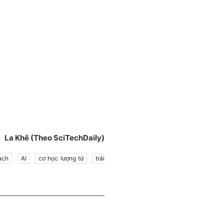
La Khê (Theo SciTechDaily)
hạch
AI
cơ học lượng tử
trái