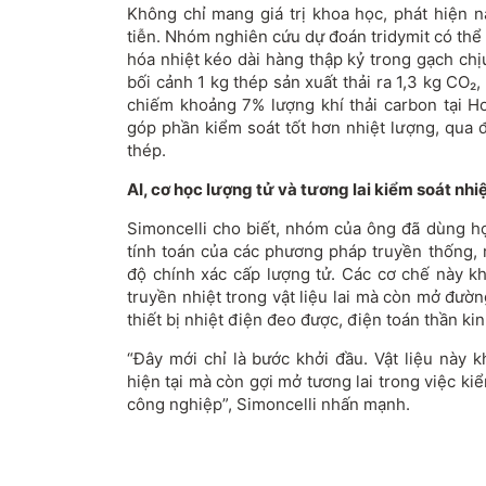
Không chỉ mang giá trị khoa học, phát hiện n
tiễn. Nhóm nghiên cứu dự đoán tridymit có thể 
hóa nhiệt kéo dài hàng thập kỷ trong gạch chị
bối cảnh 1 kg thép sản xuất thải ra 1,3 kg CO₂,
chiếm khoảng 7% lượng khí thải carbon tại Ho
góp phần kiểm soát tốt hơn nhiệt lượng, qua 
thép.
AI, cơ học lượng tử và tương lai kiểm soát nhi
Simoncelli cho biết, nhóm của ông đã dùng 
tính toán của các phương pháp truyền thống, 
độ chính xác cấp lượng tử. Các cơ chế này kh
truyền nhiệt trong vật liệu lai mà còn mở đư
thiết bị nhiệt điện đeo được, điện toán thần kin
“Đây mới chỉ là bước khởi đầu. Vật liệu này k
hiện tại mà còn gợi mở tương lai trong việc k
công nghiệp”, Simoncelli nhấn mạnh.