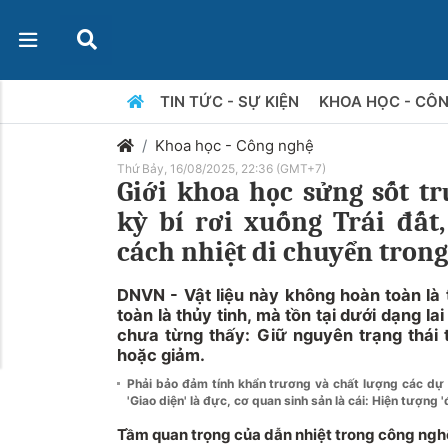
TIN TỨC - SỰ KIỆN
KHOA HỌC - CÔ
Khoa học - Công nghệ
Thứ Bảy, 16/08/2025, 22:36 (GMT+7)
Giới khoa học sửng sốt tr
kỳ bí rơi xuống Trái đất,
cách nhiệt di chuyển trong
DNVN - Vật liệu này không hoàn toàn là 
toàn là thủy tinh, mà tồn tại dưới dạng la
chưa từng thấy: Giữ nguyên trạng thái t
hoặc giảm.
Phải bảo đảm tính khẩn trương và chất lượng các dự 
'Giao diện' là đực, cơ quan sinh sản là cái: Hiện tượng '
Tầm quan trọng của dẫn nhiệt trong công nghệ