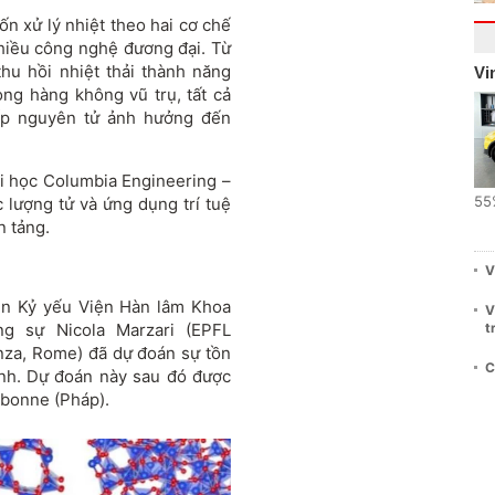
vốn xử lý nhiệt theo hai cơ chế
nhiều công nghệ đương đại. Từ
 thu hồi nhiệt thải thành năng
Vi
ong hàng không vũ trụ, tất cả
ếp nguyên tử ảnh hưởng đến
Đại học Columbia Engineering –
55
 lượng tử và ứng dụng trí tuệ
n tảng.
V
rên Kỷ yếu Viện Hàn lâm Khoa
V
ng sự Nicola Marzari (EPFL
t
nza, Rome) đã dự đoán sự tồn
C
 tinh. Dự đoán này sau đó được
rbonne (Pháp).