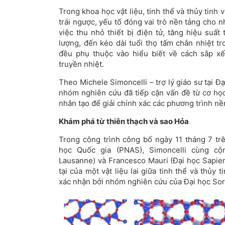
Trong khoa học vật liệu, tinh thể và thủy tinh 
trái ngược, yếu tố đóng vai trò nền tảng cho 
việc thu nhỏ thiết bị điện tử, tăng hiệu suất
lượng, đến kéo dài tuổi thọ tấm chắn nhiệt tr
đều phụ thuộc vào hiểu biết về cách sắp x
truyền nhiệt.
Theo Michele Simoncelli – trợ lý giáo sư tại 
nhóm nghiên cứu đã tiếp cận vấn đề từ cơ học
nhân tạo để giải chính xác các phương trình nề
Khám phá từ thiên thạch và sao Hỏa
Trong công trình công bố ngày 11 tháng 7 t
học Quốc gia (PNAS), Simoncelli cùng cộ
Lausanne) và Francesco Mauri (Đại học Sapie
tại của một vật liệu lai giữa tinh thể và thủy
xác nhận bởi nhóm nghiên cứu của Đại học So