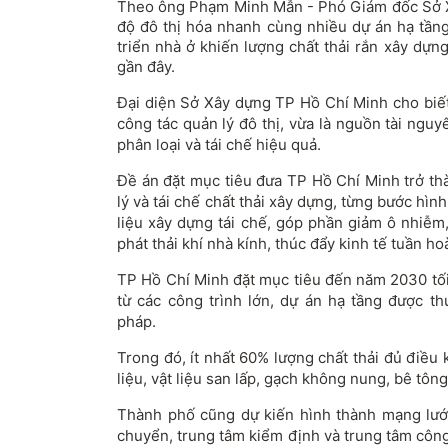
Theo ông Phạm Minh Mẫn - Phó Giám đốc Sở X
độ đô thị hóa nhanh cùng nhiều dự án hạ tầng
triển nhà ở khiến lượng chất thải rắn xây dự
gần đây.
Đại diện Sở Xây dựng TP Hồ Chí Minh cho biết,
công tác quản lý đô thị, vừa là nguồn tài ngu
phân loại và tái chế hiệu quả.
Đề án đặt mục tiêu đưa TP Hồ Chí Minh trở th
lý và tái chế chất thải xây dựng, từng bước hì
liệu xây dựng tái chế, góp phần giảm ô nhiễm,
phát thải khí nhà kính, thúc đẩy kinh tế tuần ho
TP Hồ Chí Minh đặt mục tiêu đến năm 2030 tối
từ các công trình lớn, dự án hạ tầng được th
pháp.
Trong đó, ít nhất 60% lượng chất thải đủ điều 
liệu, vật liệu san lấp, gạch không nung, bê tông
Thành phố cũng dự kiến hình thành mạng lưới
chuyển, trung tâm kiểm định và trung tâm côn