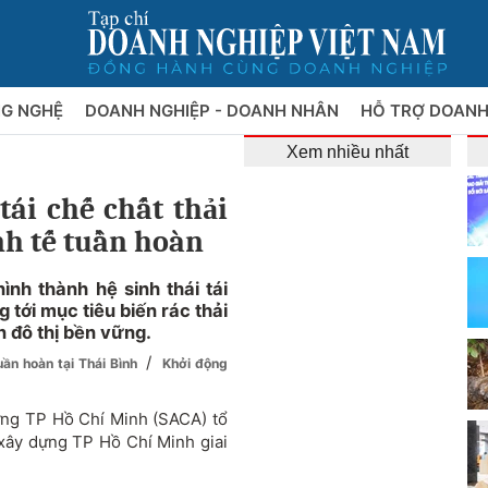
NG NGHỆ
DOANH NGHIỆP - DOANH NHÂN
HỖ TRỢ DOANH
Xem nhiều nhất
ái chế chất thải
nh tế tuần hoàn
nh thành hệ sinh thái tái
 tới mục tiêu biến rác thải
n đô thị bền vững.
/
uần hoàn tại Thái Bình
Khởi động
dựng TP Hồ Chí Minh (SACA) tổ
i xây dựng TP Hồ Chí Minh giai