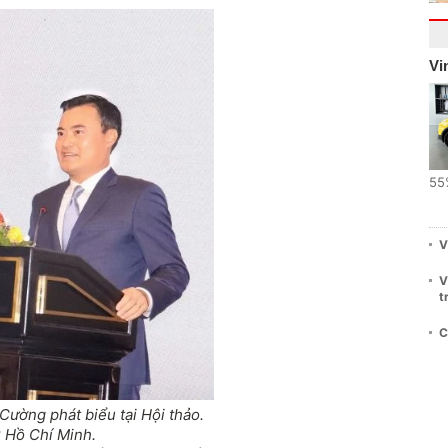
Vi
55
V
V
t
C
ường phát biểu tại Hội thảo.
P Hồ Chí Minh.