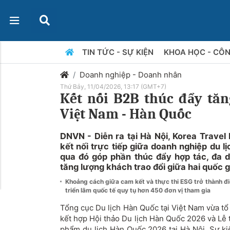
TIN TỨC - SỰ KIỆN
KHOA HỌC - CÔ
Doanh nghiệp - Doanh nhân
Thứ Bảy, 11/04/2026, 13:17 (GMT+7)
Kết nối B2B thúc đẩy tăn
Việt Nam - Hàn Quốc
DNVN - Diễn ra tại Hà Nội, Korea Travel
kết nối trực tiếp giữa doanh nghiệp du 
qua đó góp phần thúc đẩy hợp tác, đa 
tăng lượng khách trao đổi giữa hai quốc g
Khoảng cách giữa cam kết và thực thi ESG trở thành đ
triển lãm quốc tế quy tụ hơn 450 đơn vị tham gia
Tổng cục Du lịch Hàn Quốc tại Việt Nam vừa tổ
kết hợp Hội thảo Du lịch Hàn Quốc 2026 và Lễ t
phẩm du lịch Hàn Quốc 2026
tại Hà Nội
. Sự k