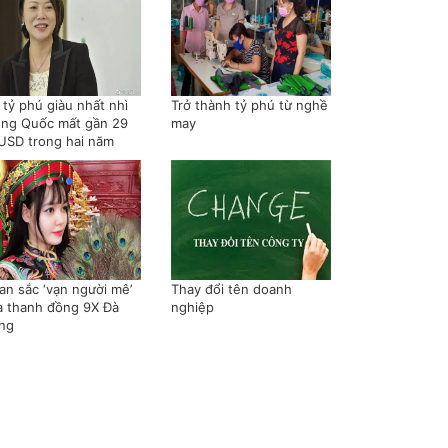
 tỷ phú giàu nhất nhì
Trở thành tỷ phú từ nghề
ung Quốc mất gần 29
may
 USD trong hai năm
an sắc ‘vạn người mê’
Thay đổi tên doanh
a thanh đồng 9X Đà
nghiệp
ng