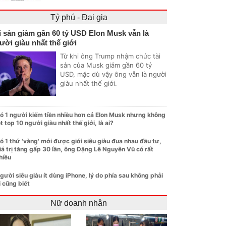
Tỷ phú - Đại gia
i sản giảm gần 60 tỷ USD Elon Musk vẫn là
ười giàu nhất thế giới
Từ khi ông Trump nhậm chức tài
sản của Musk giảm gần 60 tỷ
USD, mặc dù vậy ông vẫn là người
giàu nhất thế giới.
ó 1 người kiếm tiền nhiều hơn cả Elon Musk nhưng không
ọt top 10 người giàu nhất thế giới, là ai?
ó 1 thứ 'vàng' mới được giới siêu giàu đua nhau đầu tư,
iá trị tăng gấp 30 lần, ông Đặng Lê Nguyên Vũ có rất
hiều
gười siêu giàu ít dùng iPhone, lý do phía sau không phải
i cũng biết
Nữ doanh nhân