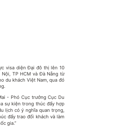
c visa diện Đại đô thị lên 10
à Nội, TP HCM và Đà Nẵng từ
cho du khách Việt Nam, qua đó
ng.
Mai
-
Phó Cục trưởng Cục Du
ủa sự kiện trong thúc đẩy hợp
u lịch có ý nghĩa quan trọng,
úc đẩy trao đổi khách và làm
ốc gia.”