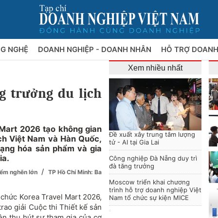
NG NGHỆ
DOANH NGHIỆP - DOANH NHÂN
HỖ TRỢ DOANH
Xem nhiều nhất
g trưởng du lịch
 Mart 2026 tạo không gian
Đề xuất xây trung tâm lượng
lịch Việt Nam và Hàn Quốc,
tử - AI tại Gia Lai
dạng hóa sản phẩm và gia
ia.
Công nghiệp Đà Nẵng duy trì
đà tăng trưởng
/
iểm nghẽn lớn
TP Hồ Chí Minh: Ba
Moscow triển khai chương
trình hỗ trợ doanh nghiệp Việt
 chức Korea Travel Mart 2026,
Nam tổ chức sự kiện MICE
rao giải Cuộc thi Thiết kế sản
iện thu hút sự tham gia của cơ