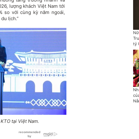
26, lượng khách Việt Nam tới
% so với cùng kỳ năm ngoái,
du lịch.”
Nữ
Tr
tỷ
Nh
củ
Nẵ
 KTO tại Việt Nam.