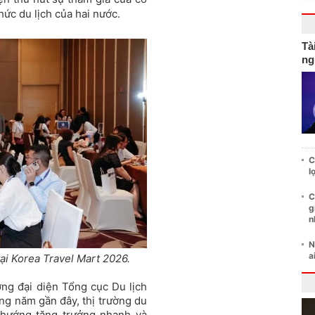
hức du lịch của hai nước.
Tà
ng
C
l
C
g
n
N
a
ại Korea Travel Mart 2026.
ng đại diện Tổng cục Du lịch
g năm gần đây, thị trường du
 hướng tăng trưởng nhanh và