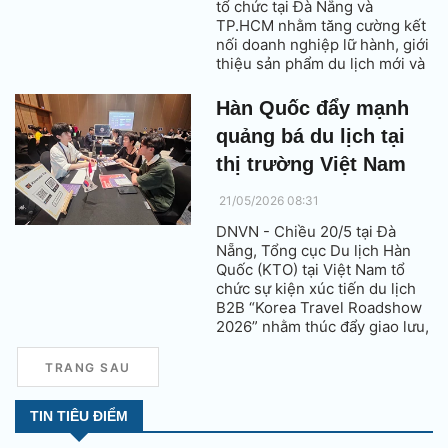
tổ chức tại Đà Nẵng và
TP.HCM nhằm tăng cường kết
nối doanh nghiệp lữ hành, giới
thiệu sản phẩm du lịch mới và
thúc đẩy trao đổi khách giữa
Việt Nam và Hàn Quốc trong
Hàn Quốc đẩy mạnh
bối cảnh nhu cầu du lịch song
quảng bá du lịch tại
phương tiếp tục tăng trưởng.
thị trường Việt Nam
21/05/2026 08:31
DNVN - Chiều 20/5 tại Đà
Nẵng, Tổng cục Du lịch Hàn
Quốc (KTO) tại Việt Nam tổ
chức sự kiện xúc tiến du lịch
B2B “Korea Travel Roadshow
2026” nhằm thúc đẩy giao lưu,
phát triển sản phẩm du lịch
mới tới Hàn Quốc và thắt chặt
TRANG SAU
quan hệ hợp tác giữa các đơn
vị du lịch, lữ hành Việt Nam -
TIN TIÊU ĐIỂM
Hàn Quốc.