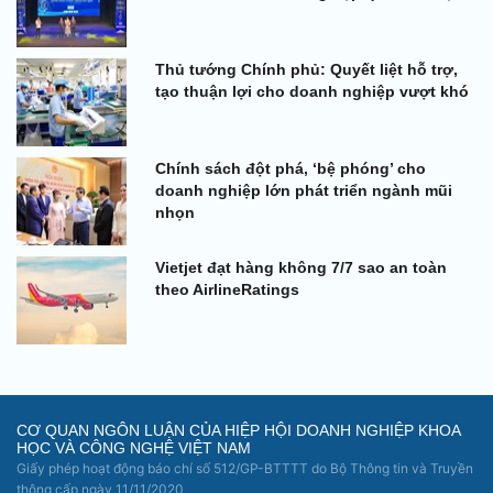
Thủ tướng Chính phủ: Quyết liệt hỗ trợ,
tạo thuận lợi cho doanh nghiệp vượt khó
Chính sách đột phá, ‘bệ phóng’ cho
doanh nghiệp lớn phát triển ngành mũi
nhọn
Vietjet đạt hàng không 7/7 sao an toàn
theo AirlineRatings
CƠ QUAN NGÔN LUẬN CỦA HIỆP HỘI DOANH NGHIỆP KHOA
HỌC VÀ CÔNG NGHỆ VIỆT NAM
Giấy phép hoạt động báo chí số 512/GP-BTTTT do Bộ Thông tin và Truyền
thông cấp ngày 11/11/2020