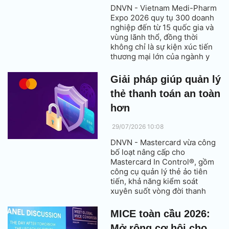
DNVN - Vietnam Medi-Pharm
Expo 2026 quy tụ 300 doanh
nghiệp đến từ 15 quốc gia và
vùng lãnh thổ, đồng thời
không chỉ là sự kiện xúc tiến
thương mại lớn của ngành y
dược mà còn mở ra cơ hội kết
nối đầu tư, chuyển giao công
Giải pháp giúp quản lý
nghệ và tham gia sâu hơn vào
thẻ thanh toán an toàn
chuỗi cung ứng chăm sóc sức
khỏe đang tăng trưởng nhanh
hơn
tại Việt Nam.
29/07/2026 10:08
DNVN - Mastercard vừa công
bố loạt nâng cấp cho
Mastercard In Control®, gồm
công cụ quản lý thẻ ảo tiên
tiến, khả năng kiểm soát
xuyên suốt vòng đời thanh
toán và kết nối với mạng lưới
đối tác thanh toán tích hợp
MICE toàn cầu 2026:
thông qua một API duy nhất.
Mở rộng cơ hội cho