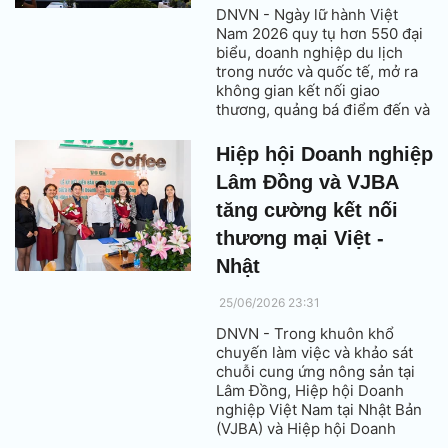
DNVN - Ngày lữ hành Việt
Nam 2026 quy tụ hơn 550 đại
biểu, doanh nghiệp du lịch
trong nước và quốc tế, mở ra
không gian kết nối giao
thương, quảng bá điểm đến và
thúc đẩy dòng khách đến Gia
Lai. Tập đoàn FLC đồng hành
Hiệp hội Doanh nghiệp
với vai trò nhà tài trợ chính.
Lâm Đồng và VJBA
tăng cường kết nối
thương mại Việt -
Nhật
25/06/2026 23:31
DNVN - Trong khuôn khổ
chuyến làm việc và khảo sát
chuỗi cung ứng nông sản tại
Lâm Đồng, Hiệp hội Doanh
nghiệp Việt Nam tại Nhật Bản
(VJBA) và Hiệp hội Doanh
nghiệp tỉnh Lâm Đồng đã ký