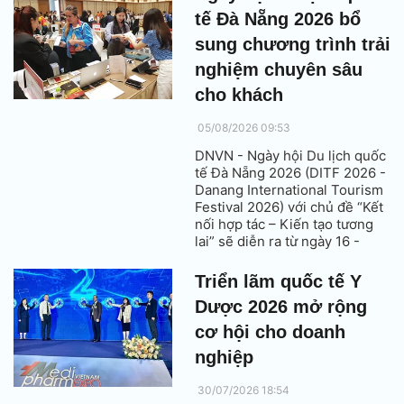
vọng góp phần mở rộng cơ hội
tế Đà Nẵng 2026 bổ
hợp tác và tăng trưởng cho
ngành du lịch Việt Nam.
sung chương trình trải
nghiệm chuyên sâu
cho khách
05/08/2026 09:53
DNVN - Ngày hội Du lịch quốc
tế Đà Nẵng 2026 (DITF 2026 -
Danang International Tourism
Festival 2026) với chủ đề “Kết
nối hợp tác – Kiến tạo tương
lai” sẽ diễn ra từ ngày 16 -
19/10 với nhiều điểm mới nổi
bật, trong đó có bổ sung nhiều
Triển lãm quốc tế Y
chương trình trải nghiệm cho
Dược 2026 mở rộng
khách, hướng tới trở thành sự
kiện xúc tiến du lịch quốc tế
cơ hội cho doanh
thường niên của Việt Nam.
nghiệp
30/07/2026 18:54