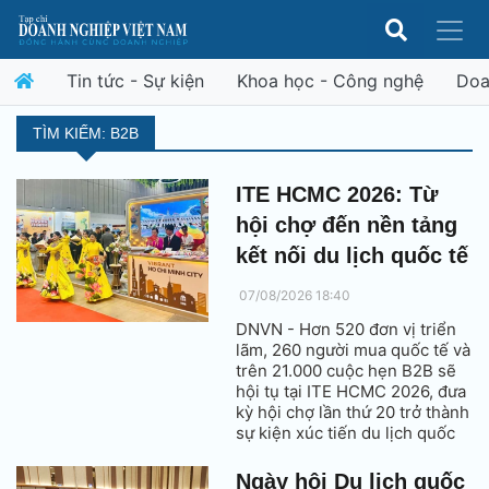
Tin tức - Sự kiện
Khoa học - Công nghệ
Doa
TÌM KIẾM: B2B
ITE HCMC 2026: Từ
hội chợ đến nền tảng
kết nối du lịch quốc tế
07/08/2026 18:40
DNVN - Hơn 520 đơn vị triển
lãm, 260 người mua quốc tế và
trên 21.000 cuộc hẹn B2B sẽ
hội tụ tại ITE HCMC 2026, đưa
kỳ hội chợ lần thứ 20 trở thành
sự kiện xúc tiến du lịch quốc
tế lớn nhất từ trước đến nay.
Đồng thời hội chợ được kỳ
Ngày hội Du lịch quốc