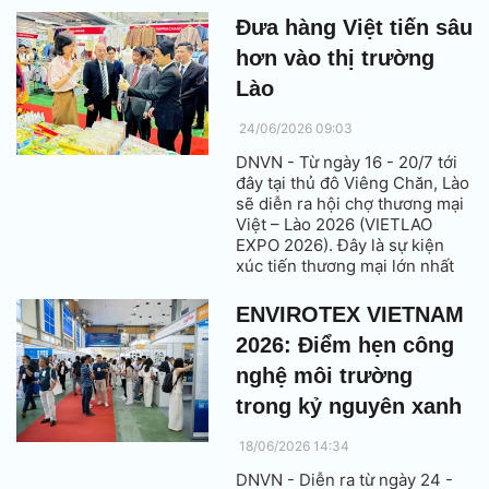
kết biên bản ghi nhớ hợp tác,
Đưa hàng Việt tiến sâu
hướng tới tăng cường kết nối
hơn vào thị trường
thương mại, đầu tư và phát
triển chuỗi giá trị bền vững
Lào
giữa doanh nghiệp hai bên.
24/06/2026 09:03
DNVN - Từ ngày 16 - 20/7 tới
đây tại thủ đô Viêng Chăn, Lào
sẽ diễn ra hội chợ thương mại
Việt – Lào 2026 (VIETLAO
EXPO 2026). Đây là sự kiện
xúc tiến thương mại lớn nhất
do Bộ Công Thương Việt Nam
và Bộ Công Thương Lào đồng
ENVIROTEX VIETNAM
chủ trì, giao Cục Xúc tiến
2026: Điểm hẹn công
thương mại hai nước phối hợp
với các cơ quan liên quan tổ
nghệ môi trường
chức kể từ năm 2007.
trong kỷ nguyên xanh
18/06/2026 14:34
DNVN - Diễn ra từ ngày 24 -