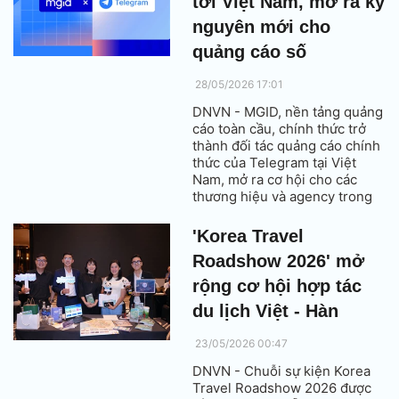
tới Việt Nam, mở ra kỷ
nguyên mới cho
quảng cáo số
28/05/2026 17:01
DNVN - MGID, nền tảng quảng
cáo toàn cầu, chính thức trở
thành đối tác quảng cáo chính
thức của Telegram tại Việt
Nam, mở ra cơ hội cho các
thương hiệu và agency trong
nước tiếp cận tệp người dùng
Telegram đang phát triển
'Korea Travel
nhanh chóng thông qua các
Roadshow 2026' mở
trải nghiệm quảng cáo tự
nhiên và không xâm lấn dựa
rộng cơ hội hợp tác
trên sở thích và mối quan tâm
du lịch Việt - Hàn
của người dùng.
23/05/2026 00:47
DNVN - Chuỗi sự kiện Korea
Travel Roadshow 2026 được