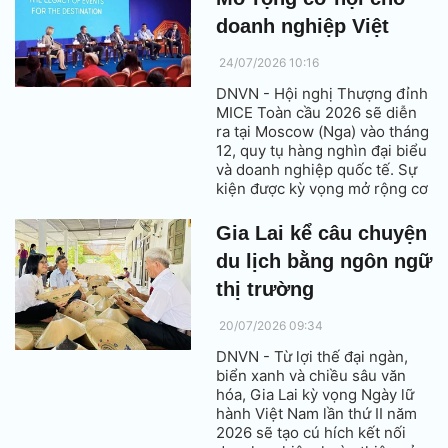
Qua đó, doanh nghiệp, tổ chức
tài chính và các nền tảng có
doanh nghiệp Việt
thể quản lý thanh toán linh
hoạt, hiệu quả hơn.
24/07/2026 10:16
DNVN - Hội nghị Thượng đỉnh
MICE Toàn cầu 2026 sẽ diễn
ra tại Moscow (Nga) vào tháng
12, quy tụ hàng nghìn đại biểu
và doanh nghiệp quốc tế. Sự
kiện được kỳ vọng mở rộng cơ
hội kết nối, xúc tiến thương
mại và tìm kiếm đối tác cho
Gia Lai kể câu chuyện
các doanh nghiệp MICE Việt
du lịch bằng ngôn ngữ
Nam tại nhiều thị trường mới
nổi.
thị trường
20/07/2026 09:34
DNVN - Từ lợi thế đại ngàn,
biển xanh và chiều sâu văn
hóa, Gia Lai kỳ vọng Ngày lữ
hành Việt Nam lần thứ II năm
2026 sẽ tạo cú hích kết nối