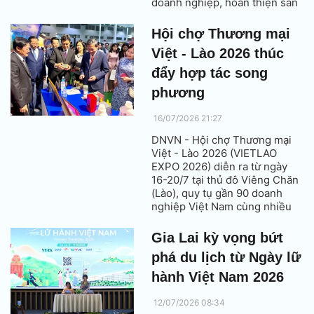
doanh nghiệp, hoàn thiện sản
phẩm và mở rộng nguồn
khách. Đây cũng là dịp để địa
Hội chợ Thương mại
phương đưa câu chuyện điểm
Việt - Lào 2026 thúc
đến đến gần hơn với thị trường
trong nước và quốc tế.
đẩy hợp tác song
phương
16/07/2026 21:27
DNVN - Hội chợ Thương mại
Việt - Lào 2026 (VIETLAO
EXPO 2026) diễn ra từ ngày
16-20/7 tại thủ đô Viêng Chăn
(Lào), quy tụ gần 90 doanh
nghiệp Việt Nam cùng nhiều
hoạt động kết nối giao thương.
Sự kiện được kỳ vọng góp
Gia Lai kỳ vọng bứt
phần thúc đẩy thương mại, đầu
phá du lịch từ Ngày lữ
tư và hướng tới mục tiêu đưa
kim ngạch thương mại song
hành Việt Nam 2026
phương đạt 5 tỷ USD trong
những năm tới.
12/07/2026 08:34