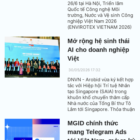
26/6 tại Hà Nội, Triển lãm
Quốc tế Công nghệ Môi
trường, Nước và Vệ sinh Công
nghiệp Việt Nam 2026
(ENVIROTEX VIETNAM 2026)
được kỳ vọng sẽ trở thành cầu
nối hiệu quả giữa doanh
Mở rộng hệ sinh thái
nghiệp, nhà đầu tư, cơ quan
AI cho doanh nghiệp
quản lý và các tổ chức nghiên
cứu trong lĩnh vực môi trường
Việt
tại Việt Nam và khu vực.
30/05/2026 17:32
DNVN - Arobid vừa ký kết hợp
tác với Hiệp hội Trí tuệ Nhân
tạo Singapore (SAIA) trong
khuôn khổ chuyến thăm cấp
Nhà nước của Tổng Bí thư Tô
Lâm tới Singapore. Thỏa thuận
mở ra cơ hội thúc đẩy ứng
dụng AI trong kết nối doanh
MGID chính thức
nghiệp, xúc tiến đầu tư và mở
mang Telegram Ads
rộng thị trường quốc tế.