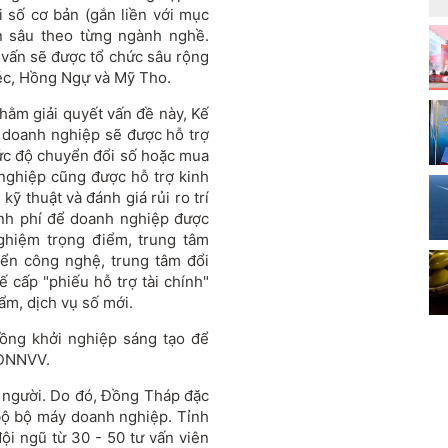
 số cơ bản (gắn liền với mục
ên sâu theo từng ngành nghề.
ư vấn sẽ được tổ chức sâu rộng
Đéc, Hồng Ngự và Mỹ Tho.
hằm giải quyết vấn đề này, Kế
, doanh nghiệp sẽ được hỗ trợ
mức độ chuyển đổi số hoặc mua
nghiệp cũng được hỗ trợ kinh
kỹ thuật và đánh giá rủi ro trí
inh phí để doanh nghiệp được
nghiệm trọng điểm, trung tâm
iển công nghệ, trung tâm đổi
ế cấp "phiếu hỗ trợ tài chính"
ẩm, dịch vụ số mới.
đồng khởi nghiệp sáng tạo để
 DNNVV.
 người. Do đó, Đồng Tháp đặc
bộ bộ máy doanh nghiệp. Tỉnh
ội ngũ từ 30 - 50 tư vấn viên