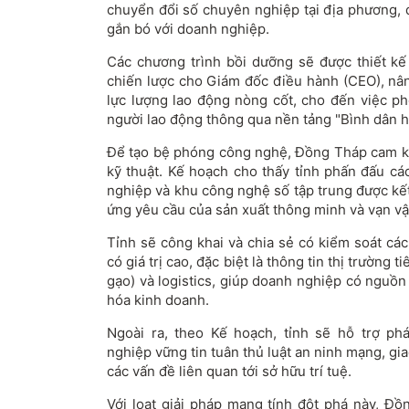
chuyển đổi số chuyên nghiệp tại địa phương, 
gắn bó với doanh nghiệp.
Các chương trình bồi dưỡng sẽ được thiết kế 
chiến lược cho Giám đốc điều hành (CEO), nâ
lực lượng lao động nòng cốt, cho đến việc p
người lao động thông qua nền tảng "Bình dân h
Để tạo bệ phóng công nghệ, Đồng Tháp cam k
kỹ thuật. Kế hoạch cho thấy tỉnh phấn đấu c
nghiệp và khu công nghệ số tập trung được kế
ứng yêu cầu của sản xuất thông minh và vạn vật 
Tỉnh sẽ công khai và chia sẻ có kiểm soát cá
có giá trị cao, đặc biệt là thông tin thị trường t
gạo) và logistics, giúp doanh nghiệp có nguồn 
hóa kinh doanh.
Ngoài ra, theo Kế hoạch, tỉnh sẽ hỗ trợ ph
nghiệp vững tin tuân thủ luật an ninh mạng, giao
các vấn đề liên quan tới sở hữu trí tuệ.
Với loạt giải pháp mang tính đột phá này, Đồ