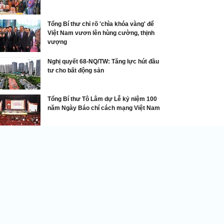
Tổng Bí thư chỉ rõ 'chìa khóa vàng' để
Việt Nam vươn lên hùng cường, thịnh
vượng
Nghị quyết 68-NQ/TW: Tăng lực hút đầu
tư cho bất động sản
Tổng Bí thư Tô Lâm dự Lễ kỷ niệm 100
năm Ngày Báo chí cách mạng Việt Nam
Chính sách nổi bật
 Tĩnh khai giảng khóa đào tạo nâng cao năng
c số cho cán bộ phường, xã
DNVN - Ngày 27/11 Sở Khoa học
và Công nghệ tỉnh Hà Tĩnh khai
giảng khóa đào tạo nâng cao
năng lực số cho cán bộ phụ trách
chuyển đổi số cấp xã năm 2025