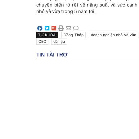
chuyển biến rõ rệt về năng suất và sức cạnh
nhỏ và vừa trong 5 năm tới.
TỪ KHÓA:
Đồng Tháp
doanh nghiệp nhỏ và vừa
CEO
dữ liệu