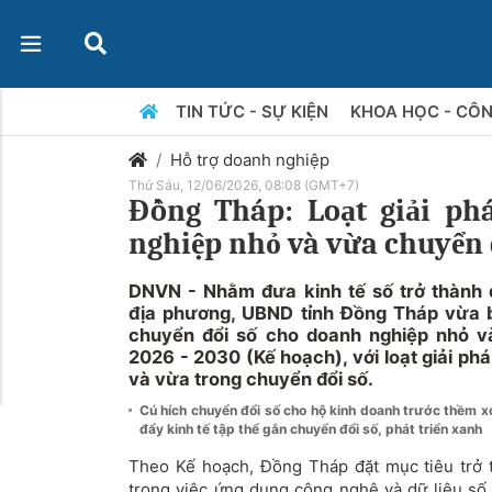
TIN TỨC - SỰ KIỆN
KHOA HỌC - CÔ
Hỗ trợ doanh nghiệp
Thứ Sáu, 12/06/2026, 08:08 (GMT+7)
Đồng Tháp: Loạt giải ph
nghiệp nhỏ và vừa chuyển 
DNVN - Nhằm đưa kinh tế số trở thành 
địa phương, UBND tỉnh Đồng Tháp vừa 
chuyển đổi số cho doanh nghiệp nhỏ v
2026 - 2030 (Kế hoạch), với loạt giải ph
và vừa trong chuyển đổi số.
Cú hích chuyển đổi số cho hộ kinh doanh trước thềm 
đẩy kinh tế tập thể gắn chuyển đổi số, phát triển xanh
Theo Kế hoạch, Đồng Tháp đặt mục tiêu trở 
trong việc ứng dụng công nghệ và dữ liệu số 