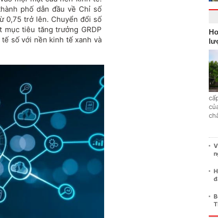
 thành phố dẫn đầu về Chỉ số
từ 0,75 trở lên. Chuyển đổi số
ạt mục tiêu tăng trưởng GRDP
Ho
 tế số với nền kinh tế xanh và
lư
cấp
củ
ch
V
n
H
đ
B
T