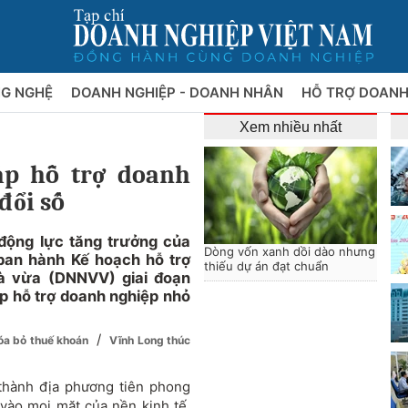
NG NGHỆ
DOANH NGHIỆP - DOANH NHÂN
HỖ TRỢ DOANH
Xem nhiều nhất
áp hỗ trợ doanh
đổi số
động lực tăng trưởng của
Dòng vốn xanh dồi dào nhưng
ban hành Kế hoạch hỗ trợ
thiếu dự án đạt chuẩn
à vừa (DNNVV) giai đoạn
áp hỗ trợ doanh nghiệp nhỏ
/
xóa bỏ thuế khoán
Vĩnh Long thúc
thành địa phương tiên phong
vào mọi mặt của nền kinh tế.