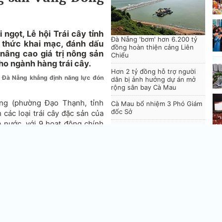
ngọt, Lễ hội Trái cây tỉnh
Đà Nẵng 'bơm' hơn 6.200 tỷ
 thức khai mạc, đánh dấu
đồng hoàn thiện cảng Liên
âng cao giá trị nông sản
Chiểu
ho ngành hàng trái cây.
Hơn 2 tỷ đồng hỗ trợ người
Đà Nẵng khẳng định năng lực đón
dân bị ảnh hưởng dự án mở
rộng sân bay Cà Mau
ng (phường Đạo Thạnh, tỉnh
Cà Mau bổ nhiệm 3 Phó Giám
đốc Sở
 các loại trái cây đặc sản của
 nước, với 9 hoạt động chính
TP Đồng Nai: Khen thưởng
đột xuất các đơn vị tham gia
chữa cháy
Hà
lự