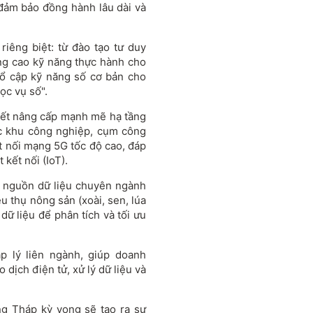
đảm bảo đồng hành lâu dài và
riêng biệt: từ đào tạo tư duy
ng cao kỹ năng thực hành cho
hổ cập kỹ năng số cơ bản cho
ọc vụ số".
ết nâng cấp mạnh mẽ hạ tầng
ác khu công nghiệp, cụm công
t nối mạng 5G tốc độ cao, đáp
kết nối (IoT).
c nguồn dữ liệu chuyên ngành
iêu thụ nông sản (xoài, sen, lúa
dữ liệu để phân tích và tối ưu
áp lý liên ngành, giúp doanh
 dịch điện tử, xử lý dữ liệu và
ng Tháp kỳ vọng sẽ tạo ra sự