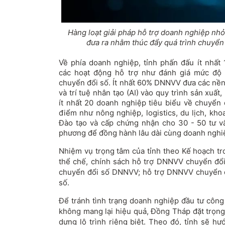
Hàng loạt giải pháp hỗ trợ doanh nghiệp nh
đưa ra nhằm thúc đẩy quá trình chuyển
Về phía doanh nghiệp, tỉnh phấn đấu ít nhấ
các hoạt động hỗ trợ như đánh giá mức độ 
chuyển đổi số. Ít nhất 60% DNNVV đưa các nền
và trí tuệ nhân tạo (AI) vào quy trình sản xuấ
ít nhất 20 doanh nghiệp tiêu biểu về chuyển 
điểm như nông nghiệp, logistics, du lịch, kh
Đào tạo và cấp chứng nhận cho 30 - 50 tư vấ
phương để đồng hành lâu dài cùng doanh nghi
Nhiệm vụ trọng tâm của tỉnh theo Kế hoạch tro
thể chế, chính sách hỗ trợ DNNVV chuyển đổi 
chuyển đổi số DNNVV; hỗ trợ DNNVV chuyển đổi
số.
Để tránh tình trạng doanh nghiệp đầu tư côn
không mang lại hiệu quả, Đồng Tháp đặt trọng
dựng lộ trình riêng biệt. Theo đó, tỉnh sẽ h