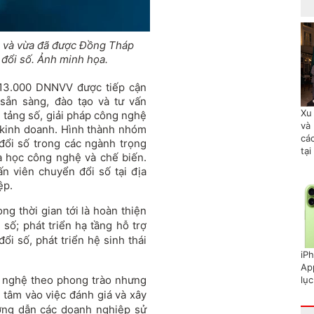
ỏ và vừa đã được Đồng Tháp
 đổi số. Ảnh minh họa.
t 13.000 DNNVV được tiếp cận
sẵn sàng, đào tạo và tư vấn
Xu
 tảng số, giải pháp công nghệ
và 
t, kinh doanh. Hình thành nhóm
cá
đổi số trong các ngành trọng
tại
oa học công nghệ và chế biến.
n viên chuyển đổi số tại địa
ệp.
ng thời gian tới là hoàn thiện
số; phát triển hạ tầng hỗ trợ
 số, phát triển hệ sinh thái
iP
Ap
g nghệ theo phong trào nhưng
lục
 tâm vào việc đánh giá và xây
ướng dẫn các doanh nghiệp sử