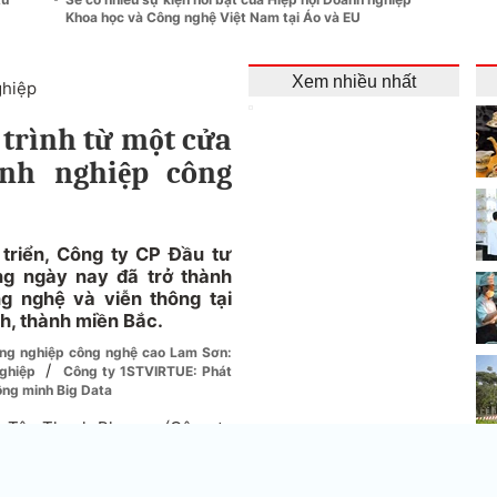
Khoa học và Công nghệ Việt Nam tại Áo và EU
Xem nhiều nhất
ghiệp
trình từ một cửa
nh nghiệp công
triển, Công ty CP Đầu tư
g ngày nay đã trở thành
g nghệ và viễn thông tại
nh, thành miền Bắc.
ông nghiệp công nghệ cao Lam Sơn:
/
nghiệp
Công ty 1STVIRTUE: Phát
hông minh Big Data
ệ Tân Thanh Phương (Công ty
004 tại Thanh Hoá. Tiền thân
tính thành lập năm 2003 với