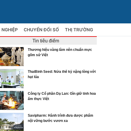
 NGHIỆP
CHUYỂN ĐỔI SỐ
THỊ TRƯỜNG
Tin tiêu điểm
Thương hiệu vàng làm nên chuẩn mực
gốm sứ Việt
ThaiBinh Seed: Nửa thế kỷ nặng lòng với
hạt lúa
Công ty Cổ phần Dạ Lan: Gìn giữ tinh hoa
ẩm thực Việt
Savipharm: Hành trình đưa dược phẩm
nội vững bước vươn xa