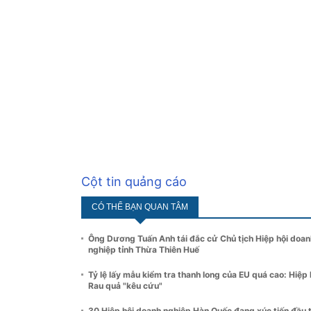
Cột tin quảng cáo
CÓ THỂ BẠN QUAN TÂM
Ông Dương Tuấn Anh tái đắc cử Chủ tịch Hiệp hội doan
nghiệp tỉnh Thừa Thiên Huế
Tỷ lệ lấy mẫu kiểm tra thanh long của EU quá cao: Hiệp 
Rau quả "kêu cứu"
30 Hiệp hội doanh nghiệp Hàn Quốc đang xúc tiến đầu 