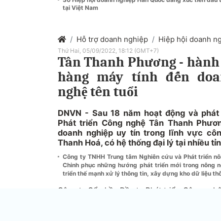
tại Việt Nam
Hỗ trợ doanh nghiệp
Hiệp hội doanh n
Thứ Hai, 05/09/2022, 18:12 (GMT+7)
Tân Thanh Phương - hành 
hàng máy tính đến doa
nghệ tên tuổi
DNVN - Sau 18 năm hoạt động và phát 
Phát triển Công nghệ Tân Thanh Phươn
doanh nghiệp uy tín trong lĩnh vực côn
Thanh Hoá, có hệ thống đại lý tại nhiều tỉ
Công ty TNHH Trung tâm Nghiên cứu và Phát triển n
Chinh phục những hướng phát triển mới trong nông 
triển thế mạnh xử lý thông tin, xây dựng kho dữ liệu t
Công ty Cổ phần Đầu tư Phát triển Công ngh
Tân Thanh Phương) được thành lập vào năm 2
của Tân Thanh Phương là một cửa hàng máy 