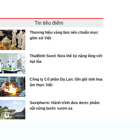
Tin tiêu điểm
Thương hiệu vàng làm nên chuẩn mực
gốm sứ Việt
ThaiBinh Seed: Nửa thế kỷ nặng lòng với
hạt lúa
Công ty Cổ phần Dạ Lan: Gìn giữ tinh hoa
ẩm thực Việt
Savipharm: Hành trình đưa dược phẩm
nội vững bước vươn xa