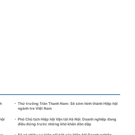
h
Thứ trưởng Trần Thanh Nam: Sẽ sớm hình thành Hiệp hội
ngành tre Việt Nam
hội
Phó Chủ tịch Hiệp hội Vận tải Hà Nội: Doanh nghiệp đang
điêu đứng trước những khó khăn dồn dập
tư
Sẽ có nhiều sự kiện nổi bật của Hiệp hội Doanh nghiệp