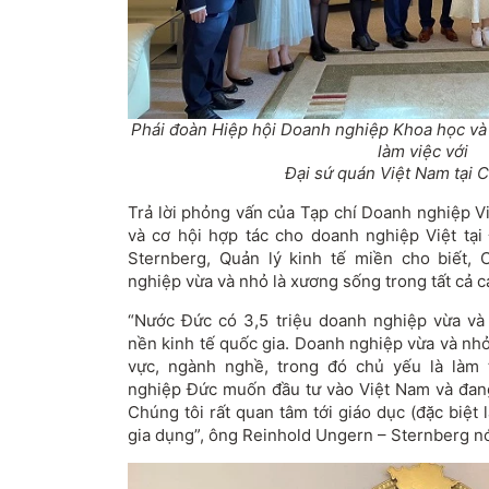
Phái đoàn Hiệp hội Doanh nghiệp Khoa học v
làm việc với
Đại sứ quán Việt Nam tại 
Trả lời phỏng vấn của Tạp chí Doanh nghiệp V
và cơ hội hợp tác cho doanh nghiệp Việt tạ
Sternberg, Quản lý kinh tế miền cho biết
nghiệp vừa và nhỏ là xương sống trong tất cả c
“Nước Đức có 3,5 triệu doanh nghiệp vừa và
nền kinh tế quốc gia. Doanh nghiệp vừa và nhỏ
vực, ngành nghề, trong đó chủ yếu là làm 
nghiệp Đức muốn đầu tư vào Việt Nam và đang
Chúng tôi rất quan tâm tới giáo dục (đặc biệt
gia dụng”, ông Reinhold Ungern – Sternberg nó