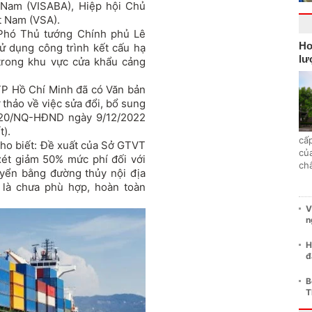
t Nam (VISABA), Hiệp hội Chủ
t Nam (VSA).
Phó Thủ tướng Chính phủ Lê
Ho
sử dụng công trình kết cấu hạ
lư
 trong khu vực cửa khẩu cảng
 TP Hồ Chí Minh đã có Văn bản
thảo về việc sửa đổi, bổ sung
2020/NQ-HĐND ngày 9/12/2022
).
cấp
cho biết: Đề xuất của Sở GTVT
củ
ét giảm 50% mức phí đối với
ch
yển bằng đường thủy nội địa
) là chưa phù hợp, hoàn toàn
V
n
H
đ
B
T