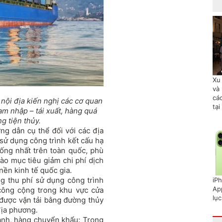
Xu
và 
cá
nội địa kiến nghị các cơ quan
tại
ạm nhập – tái xuất, hàng quá
 tiện thủy.
ớng dẫn cụ thể đối với các địa
 sử dụng công trình kết cấu hạ
hống nhất trên toàn quốc, phù
ào mục tiêu giảm chi phí dịch
nền kinh tế quốc gia.
 thu phí sử dụng công trình
iP
Ap
 công cộng trong khu vực cửa
lục
 được vận tải bằng đường thủy
địa phương.
cảnh, hàng chuyển khẩu: Trong