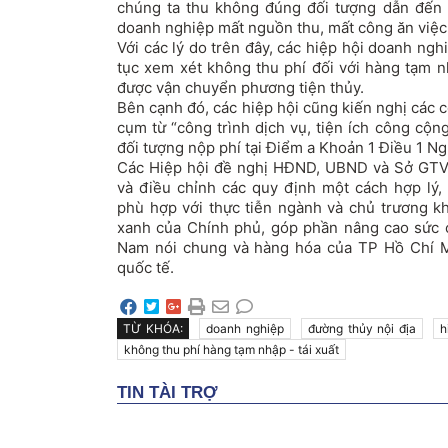
chúng ta thu không đúng đối tượng dẫn đến
doanh nghiệp mất nguồn thu, mất công ăn việc
Với các lý do trên đây, các hiệp hội doanh ngh
tục xem xét không thu phí đối với hàng tạm n
được vận chuyển phương tiện thủy.
Bên cạnh đó, các hiệp hội cũng kiến nghị các
cụm từ “công trình dịch vụ, tiện ích công cộn
đối tượng nộp phí tại Điểm a Khoản 1 Điều 1 Ng
Các Hiệp hội đề nghị HĐND, UBND và Sở GTV
và điều chỉnh các quy định một cách hợp lý,
phù hợp với thực tiễn ngành và chủ trương kh
xanh của Chính phủ, góp phần nâng cao sức 
Nam nói chung và hàng hóa của TP Hồ Chí Mi
quốc tế.
TỪ KHÓA:
doanh nghiệp
đường thủy nội địa
h
không thu phí hàng tạm nhập - tái xuất