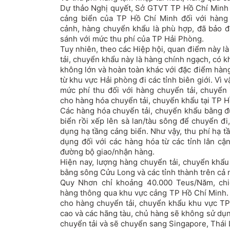
Dự thảo Nghị quyết, Sở GTVT TP Hồ Chí Minh 
cảng biển của TP Hồ Chí Minh đối với hàng 
cảnh, hàng chuyển khẩu là phù hợp, đã bảo 
sánh với mức thu phí của TP Hải Phòng.
Tuy nhiên, theo các Hiệp hội, quan điểm này l
tải, chuyển khẩu này là hàng chính ngạch, có kh
không lớn và hoàn toàn khác với đặc điểm hàn
từ khu vực Hải phòng đi các tỉnh biên giới. Vì 
mức phí thu đối với hàng chuyển tải, chuyể
cho hàng hóa chuyển tải, chuyển khẩu tại TP H
Các hàng hóa chuyển tải, chuyển khẩu bằng đ
biển rồi xếp lên sà lan/tàu sông để chuyển đi
dụng hạ tầng cảng biển. Như vậy, thu phí hạ t
dụng đối với các hàng hóa từ các tỉnh lân c
đường bộ giao/nhận hàng.
Hiện nay, lượng hàng chuyển tải, chuyển khẩ
bằng sông Cửu Long và các tỉnh thành trên cả
Quy Nhơn chỉ khoảng 40.000 Teus/Năm, ch
hàng thông qua khu vực cảng TP Hồ Chí Minh.
cho hàng chuyển tải, chuyển khẩu khu vực TP 
cao và các hãng tàu, chủ hàng sẽ không sử dụ
chuyển tải và sẽ chuyển sang Singapore, Thái 