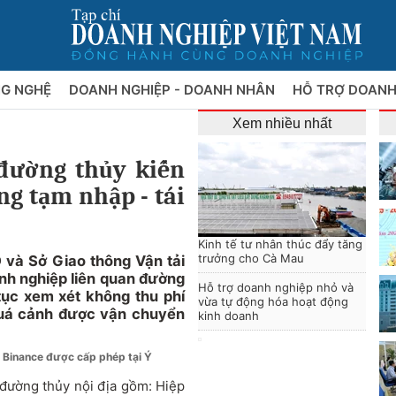
NG NGHỆ
DOANH NGHIỆP - DOANH NHÂN
HỖ TRỢ DOANH
Xem nhiều nhất
 đường thủy kiến
ng tạm nhập - tái
Kinh tế tư nhân thúc đẩy tăng
trưởng cho Cà Mau
và Sở Giao thông Vận tải
anh nghiệp liên quan đường
Hỗ trợ doanh nghiệp nhỏ và
 tục xem xét không thu phí
vừa tự động hóa hoạt động
 quá cảnh được vận chuyển
kinh doanh
Binance được cấp phép tại Ý
 đường thủy nội địa gồm: Hiệp