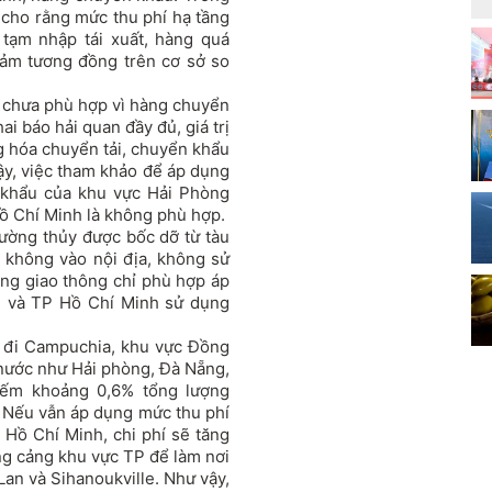
cho rằng mức thu phí hạ tầng
tạm nhập tái xuất, hàng quá
đảm tương đồng trên cơ sở so
à chưa phù hợp vì hàng chuyển
ai báo hải quan đầy đủ, giá trị
g hóa chuyển tải, chuyển khẩu
vậy, việc tham khảo để áp dụng
n khẩu của khu vực Hải Phòng
ồ Chí Minh là không phù hợp.
ường thủy được bốc dỡ từ tàu
, không vào nội địa, không sử
ầng giao thông chỉ phù hợp áp
ận và TP Hồ Chí Minh sử dụng
u đi Campuchia, khu vực Đồng
 nước như Hải phòng, Đà Nẵng,
iếm khoảng 0,6% tổng lượng
 Nếu vẫn áp dụng mức thu phí
Hồ Chí Minh, chi phí sẽ tăng
ng cảng khu vực TP để làm nơi
Lan và Sihanoukville. Như vậy,