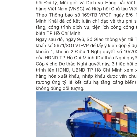
hội Đại lý, Môi giới và Dịch vụ Hàng hải Việ
hàng Việt Nam (VNSC) và Hiệp hội Chủ tàu Việ
Theo Thông báo số 169/TB-VPCP ngày 8/6, 
Minh Khái đã có kết luận chỉ đạo về thu phí 
tầng, công trình dịch vụ, tiện ích công cộng
biển TP Hồ Chí Minh.
Ngay sau đó, ngày 9/6, Sở Giao thông vận tải
khẩn số 5671/SGTVT-VP để lấy ý kiến góp ý dự 
khoản 1, khoản 2 Điều 1 Nghị quyết số 10/
của HĐND TP Hồ Chí M inh (Dự thảo Nghị quyết
Góp ý cho Dự thảo Nghị quyết này, 3 hiệp hội 
trình lên HĐND, UBND TP Hồ Chí Minh xem x
hàng hóa xuất khẩu, nhập khẩu được vận chu
(tương ứng tỷ lệ kết cấu hạ tầng cảng biển
không đúng đối tượng.