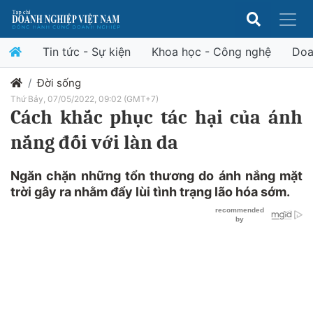
Tin tức - Sự kiện
Khoa học - Công nghệ
Doa
Đời sống
Thứ Bảy, 07/05/2022, 09:02 (GMT+7)
Cách khắc phục tác hại của ánh
nắng đối với làn da
Ngăn chặn những tổn thương do ánh nắng mặt
trời gây ra nhằm đẩy lùi tình trạng lão hóa sớm.