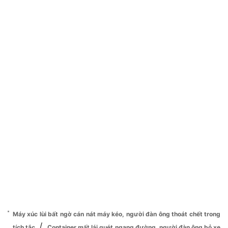
Máy xúc lùi bất ngờ cán nát máy kéo, người đàn ông thoát chết trong
/
tích tắc
Container mất lái quét ngang đường, người đàn ông bỏ xe